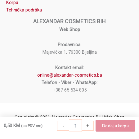
Korpa
Tehnička podrška
ALEXANDAR COSMETICS BIH
Web Shop
Prodavnica
:
Majevička 1, 76300 Bijeljina
Kontakt email:
online@alexandar-cosmetics.ba
Telefon - Viber - WhatsApp:
+387 65 534 805
Copyright © 2026 Alexandar Cosmetics BiH Web Shop
-
+
0,50
KM
Dodaj u korpu
(sa PDV-om)
Jednokratne ženske tanga gaćice ROIAL 1/