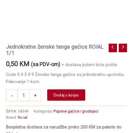
Jednokratne ženske tanga gaćice ROIAL
1/1
0,50
KM
(sa PDV-om)
+ dostava putem brze pošte
Code 0 4 3 4 9 Ženske tanga gaćice za jednokratnu upotrebu
Pakovanje 1 kom.
Jednokratne
-
+
Dodaj u korpu
ženske
tanga
gaćice
ŠIFRA:
04349
Kategorija:
Papirne gaćice i grudnjaci
ROIAL
Brand:
Ro.ial
1/1
Besplatna dostava za narudžbe preko 200 KM za pakete do
količina