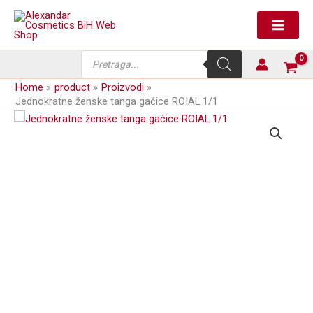
Skip
gaćice
to
ROIAL
content
1/1
količina
Products
search
Home
product
Proizvodi
Jednokratne ženske tanga gaćice ROIAL 1/1