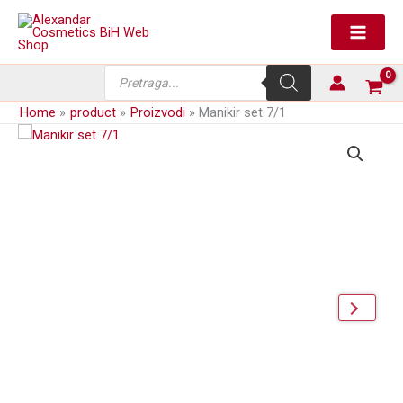
Skip
količina
to
content
Products
search
Home
product
Proizvodi
Manikir set 7/1
next