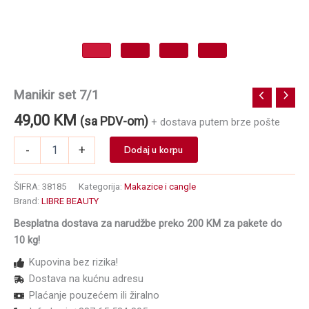
Manikir set 7/1
49,00
KM
(sa PDV-om)
+ dostava putem brze pošte
Manikir
-
+
Dodaj u korpu
set
7/1
količina
ŠIFRA:
38185
Kategorija:
Makazice i cangle
Brand:
LIBRE BEAUTY
Besplatna dostava za narudžbe preko 200 KM za pakete do
10 kg!
Kupovina bez rizika!
Dostava na kućnu adresu
Plaćanje pouzećem ili žiralno