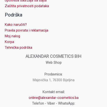
Upotreba sadržaja sa sajta
Zaštita privatnosti podataka
Podrška
Kako naručiti?
Pravila povrata i reklamacija
Moj nalog
Korpa
Tehnička podrška
ALEXANDAR COSMETICS BIH
Web Shop
Prodavnica
:
Majevička 1, 76300 Bijeljina
Kontakt email:
online@alexandar-cosmetics.ba
Telefon - Viber - WhatsApp: