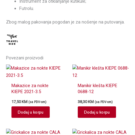
Instrument za otklanjanje kutikule;
Futrolu.
Zbog malog pakovanja pogodan je za nošenje na putovanja.
Povezani proizvodi
Makazice za nokte
Manikir klešta KIEPE
KIEPE 2021-3.5
0688-12
17,50
KM
38,30
KM
(sa PDV-om)
(sa PDV-om)
Dodaj u korpu
Dodaj u korpu