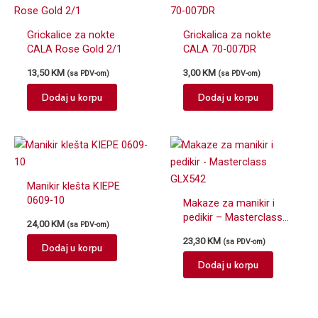
Grickalice za nokte
Grickalica za nokte
CALA Rose Gold 2/1
CALA 70-007DR
13,50
KM
3,00
KM
(sa PDV-om)
(sa PDV-om)
Dodaj u korpu
Dodaj u korpu
Manikir klešta KIEPE
0609-10
Makaze za manikir i
pedikir – Masterclass
24,00
KM
(sa PDV-om)
GLX542
23,30
KM
(sa PDV-om)
Dodaj u korpu
Dodaj u korpu