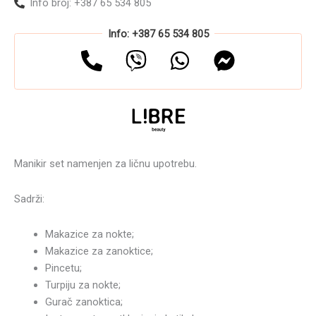
Info broj: +387 65 534 805
Info: +387 65 534 805
Manikir set namenjen za ličnu upotrebu.
Sadrži:
Makazice za nokte;
Makazice za zanoktice;
Pincetu;
Turpiju za nokte;
Gurač zanoktica;