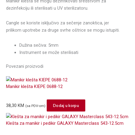
Manikir klešta se mogu dezinfikovati sredstvom za
dezinfekciju ili sterilisati u UV sterilizatoru.
Cangle se koriste isključivo za sečenje zanoktica, jer
prilikom upotrebe za druge svrhe oštrice se mogu istupiti.
Dužina sečiva: 5mm
Instrument se može sterilisati
Povezani proizvodi
Manikir klešta KIEPE 0688-12
38,30
KM
Dodaj u korpu
(sa PDV-om)
Klešta za manikir i pedikir GALAXY Masterclass 543-12.5cm