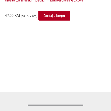
Klešta za manikir i pedikir – Masterclass GLX541
47,00
KM
Dodaj u korpu
(sa PDV-om)