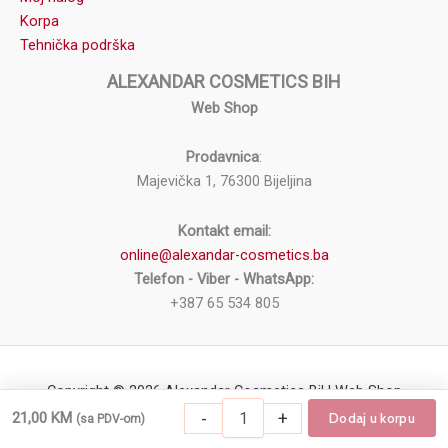
Korpa
Tehnička podrška
ALEXANDAR COSMETICS BIH
Web Shop
Prodavnica
:
Majevička 1, 76300 Bijeljina
Kontakt email:
online@alexandar-cosmetics.ba
Telefon - Viber - WhatsApp:
+387 65 534 805
Copyright © 2026 Alexandar Cosmetics BiH Web Shop
Manikir
-
+
21,00
KM
Dodaj u korpu
(sa PDV-om)
-
+
Dodaj u korpu
Manikir klešta KIEPE 0685-10 količina
klešta