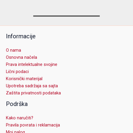
Informacije
O nama
Osnovna načela
Prava intelektualne svojine
Lični podaci
Korisnički materijal
Upotreba sadržaja sa sajta
Zaštita privatnosti podataka
Podrška
Kako naručiti?
Pravila povrata i reklamacija
Moj nalog