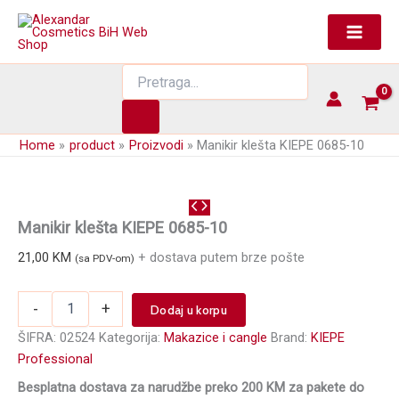
Skip
to
content
Products
search
Home
product
Proizvodi
Manikir klešta KIEPE 0685-10
Manikir klešta KIEPE 0685-10
21,00
KM
+ dostava putem brze pošte
(sa PDV-om)
Manikir
-
+
Dodaj u korpu
klešta
KIEPE
ŠIFRA:
02524
Kategorija:
Makazice i cangle
Brand:
KIEPE
0685-
Professional
10
Besplatna dostava za narudžbe preko 200 KM za pakete do
količina