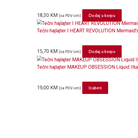
18,30
KM
Dodaj u korpu
(sa PDV-om)
Tečni hajlajter I HEART REVOLUTION Mermaid'
15,70
KM
Dodaj u korpu
(sa PDV-om)
Tečni hajlajter MAKEUP OBSESSION Liquid Illu
This
19,00
KM
Izaberi
(sa PDV-om)
product
has
multiple
variants.
The
options