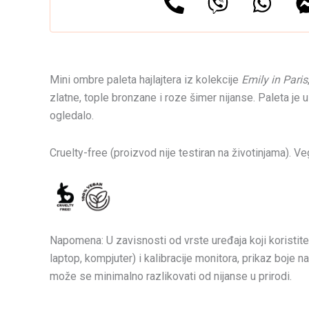
Mini ombre paleta hajlajtera iz kolekcije
Emily in Paris
zlatne, tople bronzane i roze šimer nijanse. Paleta je u 
ogledalo.
Cruelty-free (proizvod nije testiran na životinjama). V
Napomena: U zavisnosti od vrste uređaja koji koristite 
laptop, kompjuter) i kalibracije monitora, prikaz boje 
može se minimalno razlikovati od nijanse u prirodi.