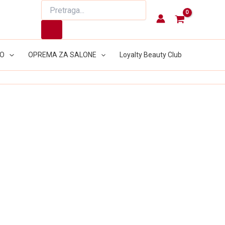
Products
search
LO
OPREMA ZA SALONE
Loyalty Beauty Club