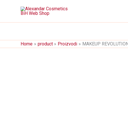
Skip
to
content
Home
product
Proizvodi
MAKEUP REVOLUTION O