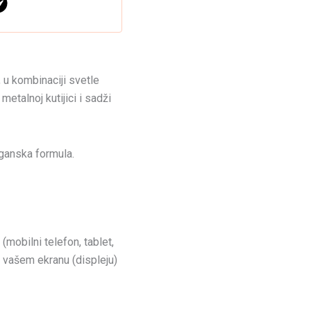
, u kombinaciji svetle
metalnoj kutijici i sadži
eganska formula.
(mobilni telefon, tablet,
na vašem ekranu (displeju)