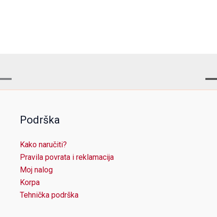
Podrška
Kako naručiti?
Pravila povrata i reklamacija
Moj nalog
Korpa
Tehnička podrška