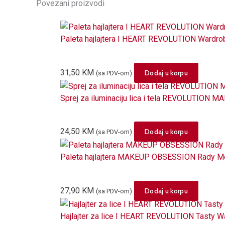
Povezani proizvodi
Paleta hajlajtera I HEART REVOLUTION Wardro
31,50
KM
Dodaj u korpu
(sa PDV-om)
Sprej za iluminaciju lica i tela REVOLUTION M
24,50
KM
Dodaj u korpu
(sa PDV-om)
Paleta hajlajtera MAKEUP OBSESSION Rady Mo
27,90
KM
Dodaj u korpu
(sa PDV-om)
Hajlajter za lice I HEART REVOLUTION Tasty 