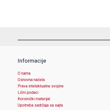
may
be
chosen
on
the
product
page
Informacije
O nama
Osnovna načela
Prava intelektualne svojine
Lični podaci
Korisnički materijal
Upotreba sadržaja sa sajta