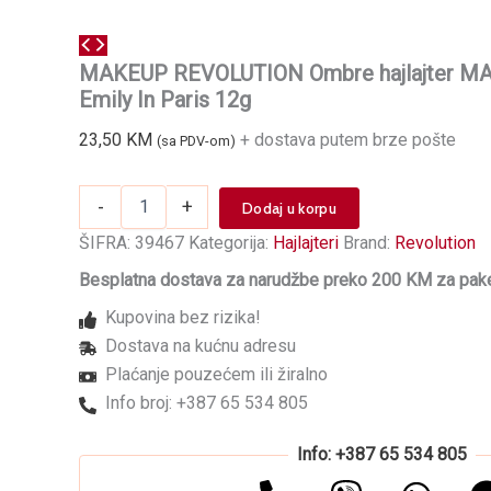
MAKEUP REVOLUTION Ombre hajlajter 
Emily In Paris 12g
23,50
KM
+ dostava putem brze pošte
(sa PDV-om)
MAKEUP
-
+
Dodaj u korpu
REVOLUTION
Ombre
ŠIFRA:
39467
Kategorija:
Hajlajteri
Brand:
Revolution
hajlajter
Besplatna dostava za narudžbe preko 200 KM za pake
MAKEUP
REVOLUTION
Kupovina bez rizika!
Emily
Dostava na kućnu adresu
In
Paris
Plaćanje pouzećem ili žiralno
12g
Info broj: +387 65 534 805
količina
Info: +387 65 534 805