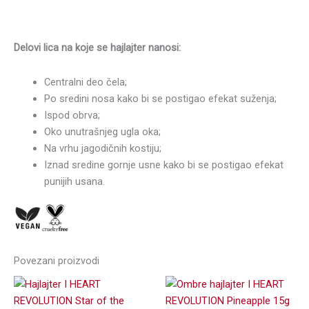
Delovi lica na koje se hajlajter nanosi:
Centralni deo čela;
Po sredini nosa kako bi se postigao efekat suženja;
Ispod obrva;
Oko unutrašnjeg ugla oka;
Na vrhu jagodičnih kostiju;
Iznad sredine gornje usne kako bi se postigao efekat
punijih usana.
Povezani proizvodi