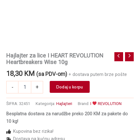
Hajlajter za lice I HEART REVOLUTION
Heartbreakers Wise 10g
18,30
KM
(sa PDV-om)
+ dostava putem brze pošte
Hajlajter
-
+
Dodaj u korpu
za
lice
I
ŠIFRA:
32451
Kategorija:
Hajlajteri
Brand:
I
REVOLUTION
HEART
Besplatna dostava za narudžbe preko 200 KM za pakete do
REVOLUTION
10 kg!
Heartbreakers
Wise
Kupovina bez rizika!
10g
Dostava na kućnu adresu
količina