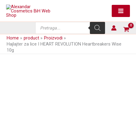
Skip
to
content
Products
search
Home
product
Proizvodi
Hajlajter za lice I HEART REVOLUTION Heartbreakers Wise
10g
next