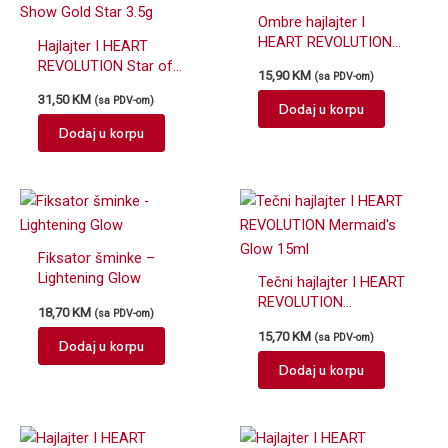
Ombre hajlajter I
HEART REVOLUTION
Hajlajter I HEART
Pineapple 15g
REVOLUTION Star of
15,90
KM
(sa PDV-om)
the Show Gold Star
31,50
KM
(sa PDV-om)
3.5g
Dodaj u korpu
Dodaj u korpu
Fiksator šminke –
Lightening Glow
Tečni hajlajter I HEART
REVOLUTION
18,70
KM
(sa PDV-om)
Mermaid's Glow 15ml
15,70
KM
(sa PDV-om)
Dodaj u korpu
Dodaj u korpu