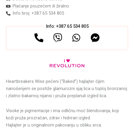
Plaćanje pouzećem ili žiralno
Info broj: +387 65 534 805
Info: +387 65 534 805
Heartbreakers Wise pečeni (“Baked”) hajlajter čijim
nanošenjem se postiže glamurozni sjaj lica u toploj bronzanoj
i zlatno-bakarnoj nijansi i pruža preplanuli izgled lica.
Visoke je pigmentacije i ima odličnu moć blendovanja, koji
koži pruža prozračan, zdrav i hidriran izgled.
Hajlajter je u originalnom pakovanju u obliku srca.