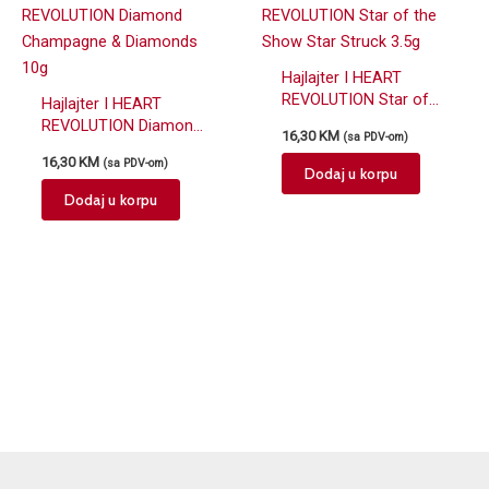
Hajlajter I HEART
REVOLUTION Star of
Hajlajter I HEART
the Show Star Struck
REVOLUTION Diamond
16,30
KM
(sa PDV-om)
3.5g
Champagne &
16,30
KM
(sa PDV-om)
Diamonds 10g
Dodaj u korpu
Dodaj u korpu