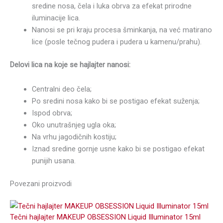
sredine nosa, čela i luka obrva za efekat prirodne
iluminacije lica.
Nanosi se pri kraju procesa šminkanja, na već matirano
lice (posle tečnog pudera i pudera u kamenu/prahu).
Delovi lica na koje se hajlajter nanosi:
Centralni deo čela;
Po sredini nosa kako bi se postigao efekat suženja;
Ispod obrva;
Oko unutrašnjeg ugla oka;
Na vrhu jagodičnih kostiju;
Iznad sredine gornje usne kako bi se postigao efekat
punijih usana.
Povezani proizvodi
Tečni hajlajter MAKEUP OBSESSION Liquid Illuminator 15ml