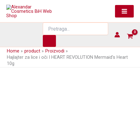
Skip
to
content
Products
search
Home
product
Proizvodi
Hajlajter za lice i oči I HEART REVOLUTION Mermaid's Heart
10g