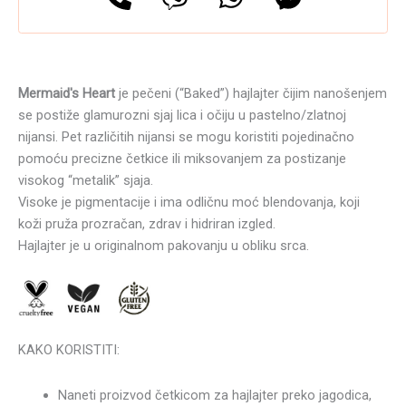
Mermaid's Heart
je pečeni (“Baked”) hajlajter čijim nanošenjem
se postiže glamurozni sjaj lica i očiju u pastelno/zlatnoj
nijansi. Pet različitih nijansi se mogu koristiti pojedinačno
pomoću precizne četkice ili miksovanjem za postizanje
visokog “metalik” sjaja.
Visoke je pigmentacije i ima odličnu moć blendovanja, koji
koži pruža prozračan, zdrav i hidriran izgled.
Hajlajter je u originalnom pakovanju u obliku srca.
KAKO KORISTITI:
Naneti proizvod četkicom za hajlajter preko jagodica,