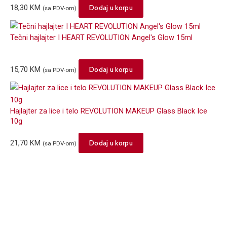
18,30
KM
Dodaj u korpu
(sa PDV-om)
Tečni hajlajter I HEART REVOLUTION Angel's Glow 15ml
15,70
KM
Dodaj u korpu
(sa PDV-om)
Hajlajter za lice i telo REVOLUTION MAKEUP Glass Black Ice
10g
21,70
KM
Dodaj u korpu
(sa PDV-om)