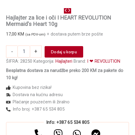
Hajlajter za lice i oči I HEART REVOLUTION
Mermaid's Heart 10g
17,00
KM
+ dostava putem brze pošte
(sa PDV-om)
Hajlajter
-
+
Dodaj u korpu
za
lice
ŠIFRA:
28250
Kategorija:
Hajlajteri
Brand:
I ❤ REVOLUTION
i
Besplatna dostava za narudžbe preko 200 KM za pakete do
oči
10 kg!
I
HEART
Kupovina bez rizika!
REVOLUTION
Dostava na kućnu adresu
Mermaid's
Plaćanje pouzećem ili žiralno
Heart
10g
Info broj: +387 65 534 805
količina
Info: +387 65 534 805