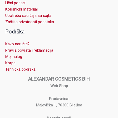
Lični podaci
Korisnički materijal
Upotreba sadržaja sa sajta
Zaštita privatnosti podataka
Podrška
Kako naručiti?
Pravila povrata i reklamacija
Moj nalog
Korpa
Tehnička podrška
ALEXANDAR COSMETICS BIH
Web Shop
Prodavnica
:
Majevička 1, 76300 Bijeljina