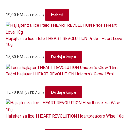
This
19,00
KM
Izaberi
(sa PDV-om)
product
has
multiple
Hajlajter za lice i telo I HEART REVOLUTION Pride I Heart Love
variants.
10g
The
options
15,50
KM
Dodaj u korpu
(sa PDV-om)
may
be
Tečni hajlajter I HEART REVOLUTION Unicorn's Glow 15ml
chosen
on
the
15,70
KM
Dodaj u korpu
(sa PDV-om)
product
page
Hajlajter za lice I HEART REVOLUTION Heartbreakers Wise 10g