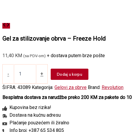
Gel za stilizovanje obrva – Freeze Hold
11,40
KM
+ dostava putem brze pošte
(sa PDV-om)
Gel
za
-
+
Dodaj u korpu
stilizovanje
obrva
ŠIFRA:
43089
Kategorija:
Gelovi za obrve
Brand:
Revolution
-
Freeze
Besplatna dostava za narudžbe preko 200 KM za pakete do 10
Hold
Kupovina bez rizika!
količina
Dostava na kućnu adresu
Plaćanje pouzećem ili žiralno
Info broj: +387 65 534 805