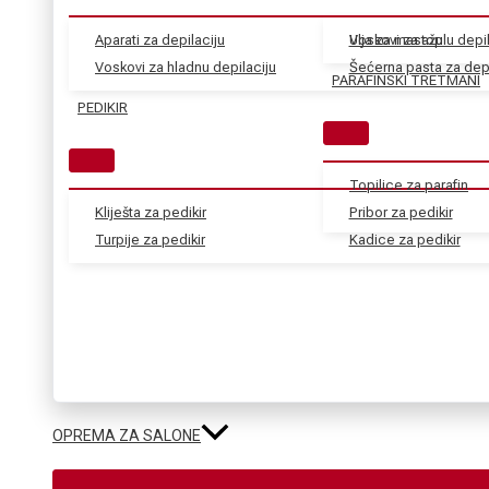
Aparati za depilaciju
Voskovi za toplu depil
Ulja za masažu
Voskovi za hladnu depilaciju
Šećerna pasta za depi
PARAFINSKI TRETMANI
PEDIKIR
Topilice za parafin
Kliješta za pedikir
Pribor za pedikir
Turpije za pedikir
Kadice za pedikir
OPREMA ZA SALONE