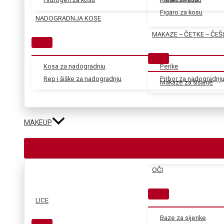
Figaro za kosu
NADOGRADNJA KOSE
MAKAZE – ČETKE – ČEŠ
Kosa za nadogradnju
Perike
Rep i šiške za nadogradnju
Pribor za nadogradnj
Makaze za šišanje
MAKEUP
OČI
LICE
Baze za sijenke