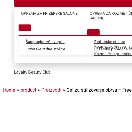
OPREMA ZA FRIZERSKE SALONE
OPREMA ZA KOZMETIČ
SALONE
Šamponjere/Glavoperi
Berberske stolice
Kozmetički kreveti i s
Frizerske radne stolice
Frizerske pomoćne st
Kozmetičke pomoćne 
Loyalty Beauty Club
Home
product
Proizvodi
Gel za stilizovanje obrva – Fre