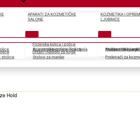
KE
APARATI ZA KOZMETIČKE
KOZMETIKA I OPREM
SALONE
LJUBIMCE
Frizerska kolica i police
tolice
Kozmetičke police i kolica
Aparati za tretmane lica i tijela
Pedikir stolice i dr
Kozmetički aparati
Makaze za šišanje
olice
Držači i nasloni za noge
stolice
Stolovi za manikir
Prekrivači za kozm
eze Hold