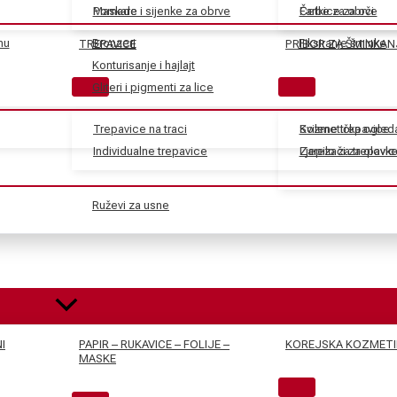
Maskare
Pomade i sijenke za obrve
Farbe za obrve
Četkice za oči
nu
Bronzeri
Fiksiranje šminke
TREPAVICE
PRIBOR ZA ŠMINKAN
Konturisanje i hajlajt
Gliteri i pigmenti za lice
Trepavice na traci
Svilene trepavice
Kozmetička ogled
Individualne trepavice
Ljepilo za trepavic
Zarezači za olovk
Ruževi za usne
I
PAPIR – RUKAVICE – FOLIJE –
KOREJSKA KOZMETI
MASKE