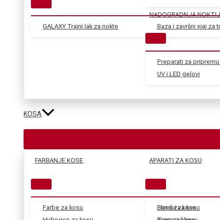
NADOGRADNJA NOKTI
GALAXY Trajni lak za nokte
Baza i završni sjaj za tr
Preparati za pripremu 
UV i LED gelovi
KOSA
FARBANJE KOSE
APARATI ZA KOSU
Farbe za kosu
Blanš za kosu
Fenovi za kosu
Hidrogen za kosu
Kana za kosu
Prese za kosu