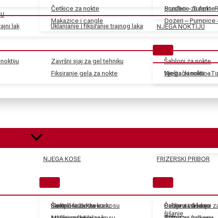
Četkice za nokte
Sunđeri – Tuferi – 
Brusilice za nokte
JU
Makazice i cangle
Dozeri – Pumpice 
ajni lak
Uklanjanje i fiksiranje trajnog laka
NJEGA NOKTIJU
noktiju
Završni sjaj za gel tehniku
Šabloni za nokte
Fiksiranje gela za nokte
Vještački nokti – T
Njega zanoktica
NJEGA KOSE
FRIZERSKI PRIBOR
Skidači farbe za kosu
Električne četke za kosu
Šamponi za kosu
Češljevi i dodaci 
Balzami za kosu
Pribor za šišanje
šišanje
Aditivi za farbe za kosu
Mašinice za šišanje
Maske za kosu
Tretmani za kosu
Pribor za farbanje