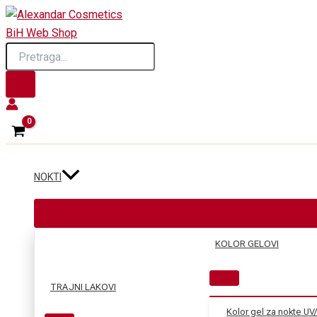
Skip
to
Products
content
search
NOKTI
KOLOR GELOVI
TRAJNI LAKOVI
Kolor gel za nokte UV