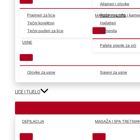
Ajlajneri i olovke
Prajmeri za lice
Puderi u prahu i kame
MAKEUP PALETE
Tečni korektori
Hajlajteri
Tečni puderi za lice
Rumenila
USNE
Palete sijenki za oči
Olovke za usne
Sjajevi za usne
LICE I TIJELO
DEPILACIJA
MASAŽA I SPA TRETMAN