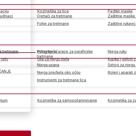
aciju
Kozmetika za lice
Pedikir maske
rudnjaci
Ogrtači za tretmane
Zaštitne maske 
Folije za tretmane
Zaštitne rukavi
ke tretmane
ni tretmani
Rukavice i čarape za parafinske
Piling tijela
Njega ruku
tretmane
 telo
Ulja za njegu tijela
Kupke i gelovi z
Njega usana
Setovi za njegu 
ČANJE
Njega predjela oko očiju
Roleri i aparati 
Instrumenti za tretmane lica
rijum
Kozmetika za samopotamnjivanje
Kozmetika za za