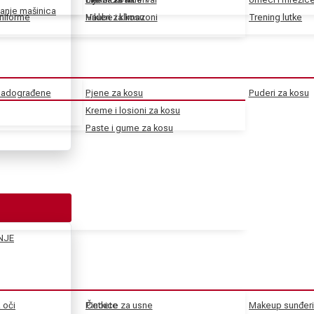
anje mašinica
uniforme
Haube i klimazoni
Vikleri za kosu
Trening lutke
 nadograđene
Pjene za kosu
Puderi za kosu
Kreme i losioni za kosu
Paste i gume za kosu
NJE
a oči
Pincete
Četkice za usne
Makeup sunđeri