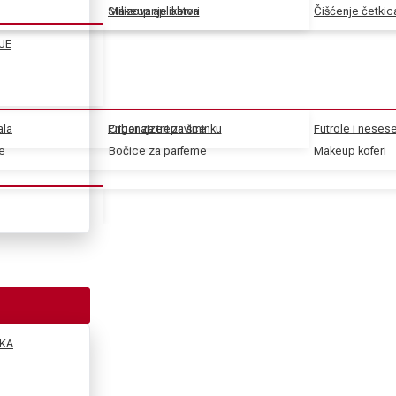
Stilizovanje obrva
Makeup aplikatori
Čišćenje četkic
JE
ala
Pribor za trepavice
Organajzeri za šminku
Futrole i nesese
e
e
Bočice za parfeme
Makeup koferi
KA