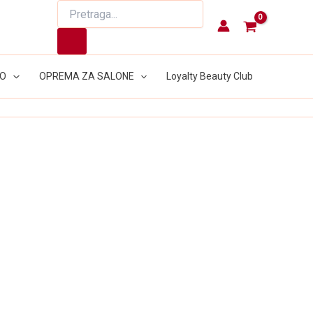
Products
search
LO
OPREMA ZA SALONE
Loyalty Beauty Club