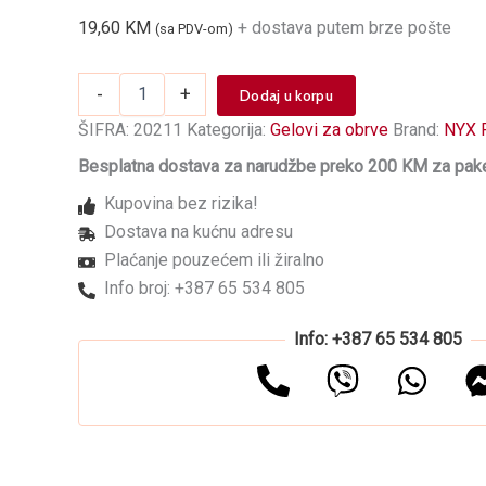
19,60
KM
+ dostava putem brze pošte
(sa PDV-om)
Gel
-
+
Dodaj u korpu
maskara
za
ŠIFRA:
20211
Kategorija:
Gelovi za obrve
Brand:
NYX 
obrve
Besplatna dostava za narudžbe preko 200 KM za pake
-
Control
Kupovina bez rizika!
Freak
Dostava na kućnu adresu
CFBG
količina
Plaćanje pouzećem ili žiralno
Info broj: +387 65 534 805
Info: +387 65 534 805