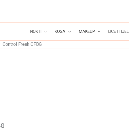
NOKTI
KOSA
MAKEUP
LICE I TIJE
– Control Freak CFBG
BG