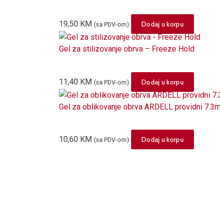
multiple
be
variants.
chosen
19,50
KM
Dodaj u korpu
(sa PDV-om)
The
on
options
the
Gel za stilizovanje obrva – Freeze Hold
may
product
be
page
chosen
11,40
KM
Dodaj u korpu
(sa PDV-om)
on
the
Gel za oblikovanje obrva ARDELL providni 7.3m
product
page
10,60
KM
Dodaj u korpu
(sa PDV-om)