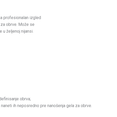
uža profesionalan izgled
 za obrve. Može se
 u željenoj nijansi.
definisanje obrva;
e naneti ih neposredno pre nanošenja gela za obrve.