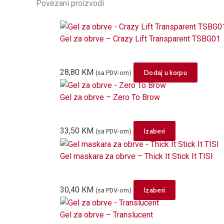
Povezani proizvodi
Gel za obrve – Crazy Lift Transparent TSBG01
28,80
KM
Dodaj u korpu
(sa PDV-om)
Gel za obrve – Zero To Brow
This
33,50
KM
Izaberi
(sa PDV-om)
product
Gel maskara za obrve – Thick It Stick It TISI
has
multiple
variants.
This
30,40
KM
Izaberi
(sa PDV-om)
The
product
options
Gel za obrve – Translucent
has
may