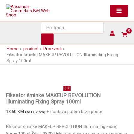
Skip
to
content
Products
search
Home
product
Proizvodi
Fiksator šminke MAKEUP REVOLUTION Illuminating Fixing
Spray 100ml
Fiksator šminke MAKEUP REVOLUTION
Illuminating Fixing Spray 100ml
18,60
KM
+ dostava putem brze pošte
(sa PDV-om)
Fiksator šminke MAKEUP REVOLUTION Illuminating Fixing
Spray 100ml Šifra: 28200 Fiksator šminke u spreju za prirodan