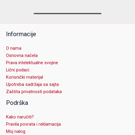
Informacije
O nama
Osnovna načela
Prava intelektualne svojine
Lični podaci
Korisnički materijal
Upotreba sadržaja sa sajta
Zaštita privatnosti podataka
Podrška
Kako naručiti?
Pravila povrata i reklamacija
Moj nalog