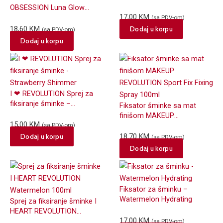
OBSESSION Luna Glow
17,00
KM
100ml
(sa PDV-om)
18,60
KM
Dodaj u korpu
(sa PDV-om)
Dodaj u korpu
I ❤ REVOLUTION Sprej za
fiksiranje šminke –
Fiksator šminke sa mat
Strawberry Shimmer
finišom MAKEUP
15,00
KM
REVOLUTION Sport Fix Fixing
(sa PDV-om)
Spray 100ml
Dodaj u korpu
18,70
KM
(sa PDV-om)
Dodaj u korpu
Fiksator za šminku –
Watermelon Hydrating
Sprej za fiksiranje šminke I
HEART REVOLUTION
17,00
KM
Watermelon 100ml
(sa PDV-om)