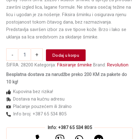
završni izgled lica, lagane formule. Ne stvara osećaj težine na
licu i ugodan je za nošenje. Fiksira šminku i osigurava njenu
postojanost tokom čitavog dana, bez razmazivanja.
Predstavlja savršen izbor za sve tipove kože. Brzo i lako se
uklanja sa lica sredstvom za skidanje šminke.
Fiksator
-
+
Dodaj u korpu
šminke
MAKEUP
ŠIFRA:
28200
Kategorija:
Fiksiranje šminke
Brand:
Revolution
REVOLUTION
Besplatna dostava za narudžbe preko 200 KM za pakete do
Illuminating
10 kg!
Fixing
Spray
Kupovina bez rizika!
100ml
Dostava na kućnu adresu
količina
Plaćanje pouzećem ili žiralno
Info broj: +387 65 534 805
Info: +387 65 534 805