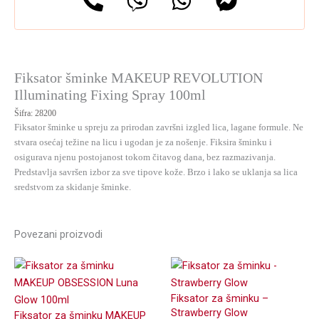
Fiksator šminke MAKEUP REVOLUTION
Illuminating Fixing Spray 100ml
Šifra:
28200
Fiksator šminke u spreju za prirodan završni izgled lica, lagane formule. Ne
stvara osećaj težine na licu i ugodan je za nošenje. Fiksira šminku i
osigurava njenu postojanost tokom čitavog dana, bez razmazivanja.
Predstavlja savršen izbor za sve tipove kože. Brzo i lako se uklanja sa lica
sredstvom za skidanje šminke.
Povezani proizvodi
Fiksator za šminku –
Strawberry Glow
Fiksator za šminku MAKEUP