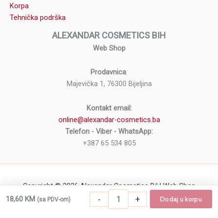
Korpa
Tehnička podrška
ALEXANDAR COSMETICS BIH
Web Shop
Prodavnica
:
Majevička 1, 76300 Bijeljina
Kontakt email:
online@alexandar-cosmetics.ba
Telefon - Viber - WhatsApp:
+387 65 534 805
Copyright © 2026 Alexandar Cosmetics BiH Web Shop
Fiksator
-
+
18,60
KM
Dodaj u korpu
(sa PDV-om)
-
+
Dodaj u korpu
Fiksator šminke MAKEUP REVOLUTION Illum
šminke
MAKEUP