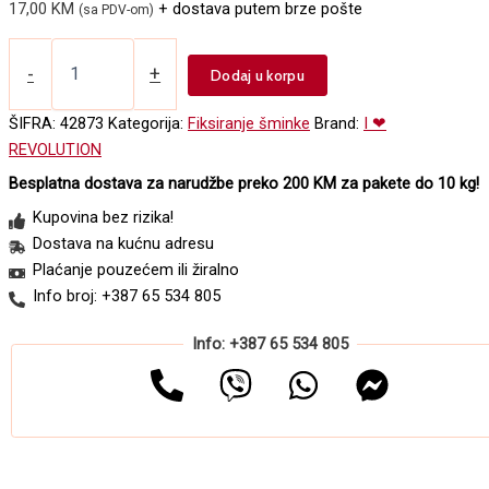
17,00
KM
+ dostava putem brze pošte
(sa PDV-om)
Fiksator
za
-
+
Dodaj u korpu
šminku
-
ŠIFRA:
42873
Kategorija:
Fiksiranje šminke
Brand:
I ❤
Strawberry
REVOLUTION
Glow
količina
Besplatna dostava za narudžbe preko 200 KM za pakete do 10 kg!
Kupovina bez rizika!
Dostava na kućnu adresu
Plaćanje pouzećem ili žiralno
Info broj: +387 65 534 805
Info: +387 65 534 805