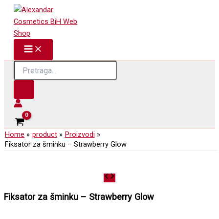
Strawberry
Skip
Glow
to
količina
content
Products
search
Home
product
Proizvodi
Fiksator za šminku – Strawberry Glow
Fiksator za šminku – Strawberry Glow