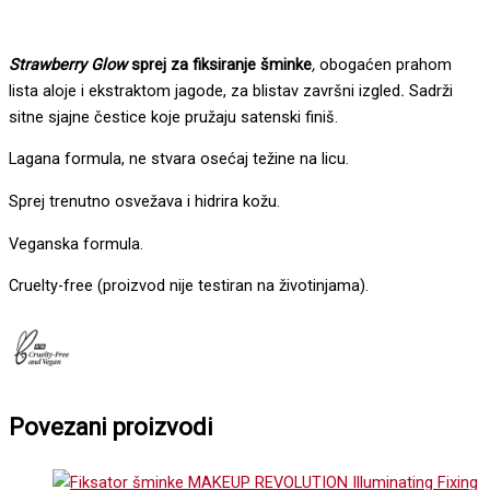
Strawberry Glow
sprej za fiksiranje šminke
,
obogaćen prahom
lista aloje i ekstraktom jagode, za blistav završni izgled
.
Sadrži
sitne sjajne čestice koje pružaju satenski finiš.
Lagana formula, ne stvara osećaj težine na licu.
Sprej trenutno osvežava i hidrira kožu.
Veganska formula.
Cruelty-free (proizvod nije testiran na životinjama).
Povezani proizvodi