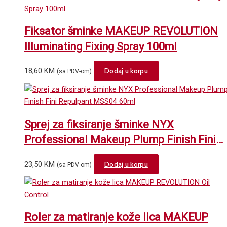
Fiksator šminke MAKEUP REVOLUTION
Illuminating Fixing Spray 100ml
18,60
KM
Dodaj u korpu
(sa PDV-om)
Sprej za fiksiranje šminke NYX
Professional Makeup Plump Finish Fini
Repulpant MSS04 60ml
23,50
KM
Dodaj u korpu
(sa PDV-om)
Roler za matiranje kože lica MAKEUP