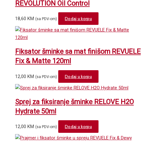
REVOLUTION Oil Control
18,60
KM
Dodaj u korpu
(sa PDV-om)
Fiksator šminke sa mat finišom REVUELE
Fix & Matte 120ml
12,00
KM
Dodaj u korpu
(sa PDV-om)
Sprej za fiksiranje šminke RELOVE H2O
Hydrate 50ml
12,00
KM
Dodaj u korpu
(sa PDV-om)