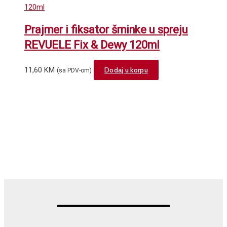
Prajmer i fiksator šminke u spreju
REVUELE Fix & Dewy 120ml
11,60
KM
Dodaj u korpu
(sa PDV-om)