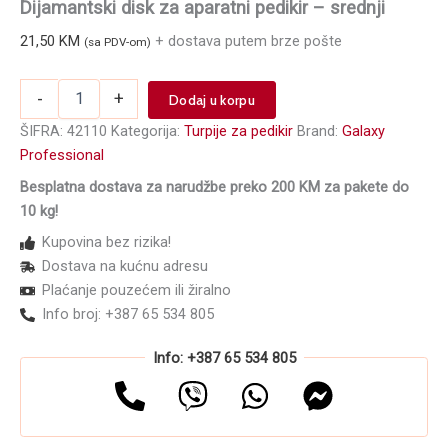
Dijamantski disk za aparatni pedikir – srednji
21,50
KM
+ dostava putem brze pošte
(sa PDV-om)
Dijamantski
-
+
Dodaj u korpu
disk
za
ŠIFRA:
42110
Kategorija:
Turpije za pedikir
Brand:
Galaxy
aparatni
Professional
pedikir
Besplatna dostava za narudžbe preko 200 KM za pakete do
-
srednji
10 kg!
količina
Kupovina bez rizika!
Dostava na kućnu adresu
Plaćanje pouzećem ili žiralno
Info broj: +387 65 534 805
Info: +387 65 534 805