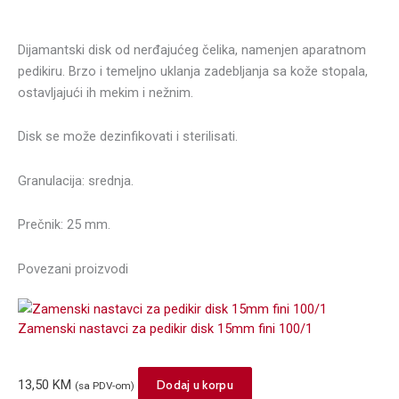
Dijamantski disk od nerđajućeg čelika, namenjen aparatnom
pedikiru. Brzo i temeljno uklanja zadebljanja sa kože stopala,
ostavljajući ih mekim i nežnim.
Disk se može dezinfikovati i sterilisati.
Granulacija: srednja.
Prečnik: 25 mm.
Povezani proizvodi
Zamenski nastavci za pedikir disk 15mm fini 100/1
13,50
KM
Dodaj u korpu
(sa PDV-om)