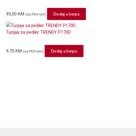
49,00
KM
Dodaj u korpu
(sa PDV-om)
Turpija za pedikir TRENDY P170D
9,70
KM
Dodaj u korpu
(sa PDV-om)