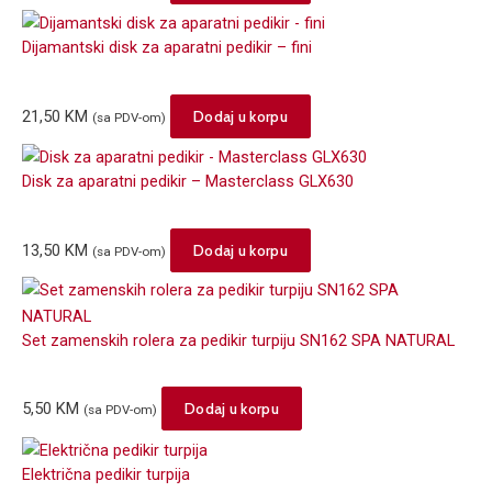
Dijamantski disk za aparatni pedikir – fini
21,50
KM
Dodaj u korpu
(sa PDV-om)
Disk za aparatni pedikir – Masterclass GLX630
13,50
KM
Dodaj u korpu
(sa PDV-om)
Set zamenskih rolera za pedikir turpiju SN162 SPA NATURAL
5,50
KM
Dodaj u korpu
(sa PDV-om)
Električna pedikir turpija