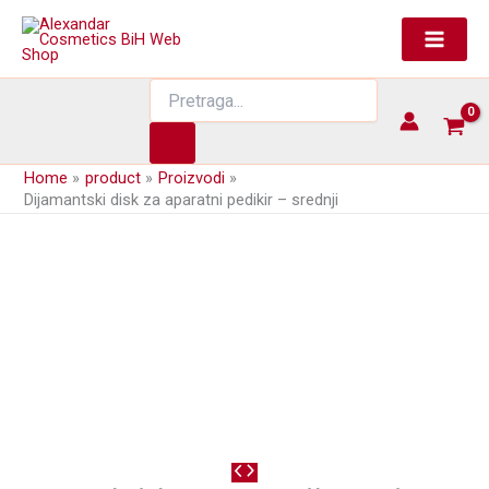
Skip
to
content
Products
search
Home
product
Proizvodi
Dijamantski disk za aparatni pedikir – srednji