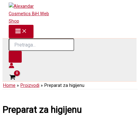
Skip
to
content
Products
search
Home
Proizvodi
Preparat za higijenu
Preparat za higijenu