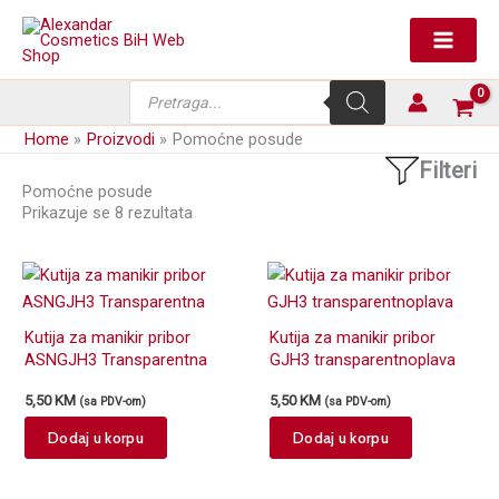
Skip
to
content
Products
search
Home
Proizvodi
Pomoćne posude
Filteri
Pomoćne posude
Prikazuje se 8 rezultata
Kutija za manikir pribor
Kutija za manikir pribor
ASNGJH3 Transparentna
GJH3 transparentnoplava
5,50
KM
5,50
KM
(sa PDV-om)
(sa PDV-om)
Dodaj u korpu
Dodaj u korpu