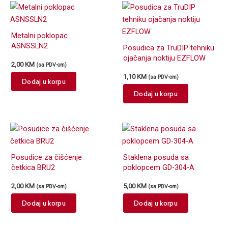
Metalni poklopac
ASNSSLN2
Posudica za TruDIP tehniku
ojačanja noktiju EZFLOW
2,00
KM
(sa PDV-om)
1,10
KM
(sa PDV-om)
Dodaj u korpu
Dodaj u korpu
Posudice za čišćenje
Staklena posuda sa
četkica BRU2
poklopcem GD-304-A
2,00
KM
5,00
KM
(sa PDV-om)
(sa PDV-om)
Dodaj u korpu
Dodaj u korpu