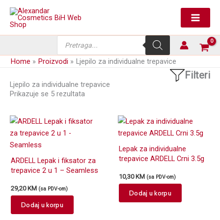
Skip
to
content
Products
search
Home
Proizvodi
Ljepilo za individualne trepavice
Filteri
Ljepilo za individualne trepavice
Prikazuje se 5 rezultata
Lepak za individualne
trepavice ARDELL Crni 3.5g
ARDELL Lepak i fiksator za
trepavice 2 u 1 – Seamless
10,30
KM
(sa PDV-om)
29,20
KM
(sa PDV-om)
Dodaj u korpu
Dodaj u korpu