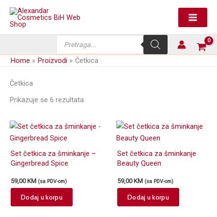
Skip
to
content
Products
search
Home
Proizvodi
Četkica
Četkica
Prikazuje se 6 rezultata
Set četkica za šminkanje –
Set četkica za šminkanje
Gingerbread Spice
Beauty Queen
59,00
KM
59,00
KM
(sa PDV-om)
(sa PDV-om)
Dodaj u korpu
Dodaj u korpu