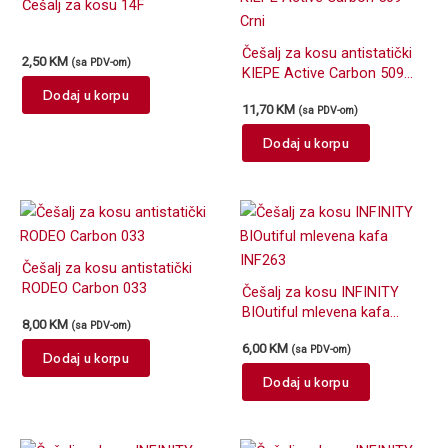
Češalj za kosu 14F
Češalj za kosu antistatički
2,50
KM
(sa PDV-om)
KIEPE Active Carbon 509
Crni
Dodaj u korpu
11,70
KM
(sa PDV-om)
Dodaj u korpu
Češalj za kosu antistatički
RODEO Carbon 033
Češalj za kosu INFINITY
BIOutiful mlevena kafa
8,00
KM
(sa PDV-om)
INF263
6,00
KM
(sa PDV-om)
Dodaj u korpu
Dodaj u korpu