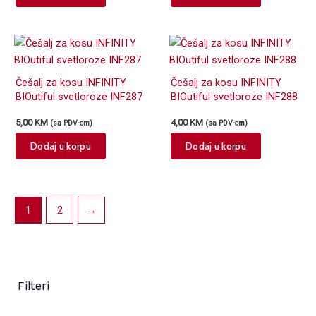
Češalj za kosu INFINITY
Češalj za kosu INFINITY
BIOutiful svetloroze INF287
BIOutiful svetloroze INF288
5,00
KM
4,00
KM
(sa PDV-om)
(sa PDV-om)
Dodaj u korpu
Dodaj u korpu
1
2
→
Filteri