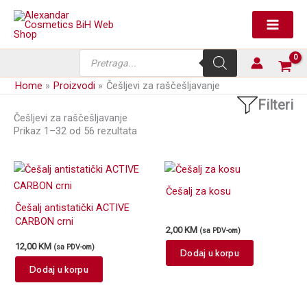
Skip
to
content
Products
search
Home
Proizvodi
Češljevi za raščešljavanje
Filteri
Češljevi za raščešljavanje
Prikaz 1–32 od 56 rezultata
Češalj za kosu
Češalj antistatički ACTIVE
CARBON crni
2,00
KM
(sa PDV-om)
12,00
KM
(sa PDV-om)
Dodaj u korpu
Dodaj u korpu