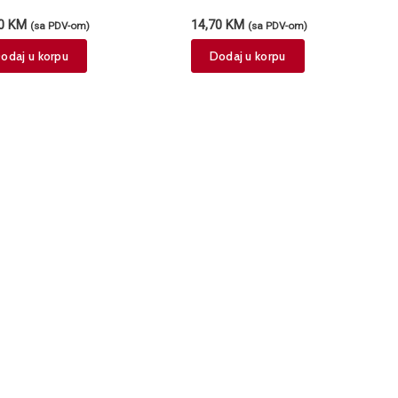
Cherry 285ml
00
KM
14,70
KM
(sa PDV-om)
(sa PDV-om)
odaj u korpu
Dodaj u korpu