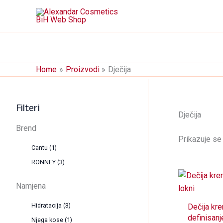
Skip
to
content
Home
Proizvodi
Dječija
Filteri
Dječija
Brend
Prikazuje se 
Cantu
(1)
RONNEY
(3)
Namjena
Hidratacija
(3)
Dečija kr
definisanj
Njega kose
(1)