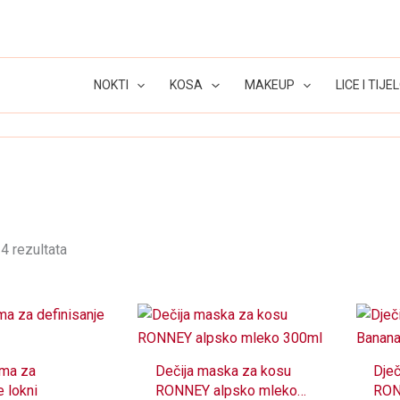
NOKTI
KOSA
MAKEUP
LICE I TIJE
4 rezultata
ema za
Dečija maska za kosu
Dječ
e lokni
RONNEY alpsko mleko
RON