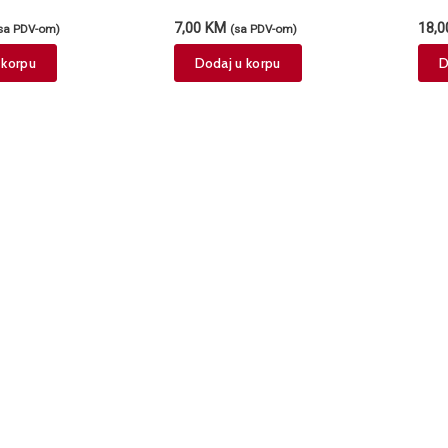
300ml
7,00
KM
18,
sa PDV-om)
(sa PDV-om)
 korpu
Dodaj u korpu
D