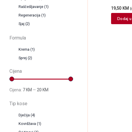
Raščešljavanje
(1)
19,50
KM
(
Regeneracija
(1)
Dodaj u
Sjaj
(2)
Formula
Krema
(1)
Sprej
(2)
Cijena
Cijena:
7 KM
—
20 KM
Tip kose
Dječija
(4)
Kovrdžava
(1)