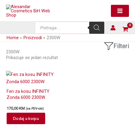
Skip
to
content
Products
search
Home
Proizvodi
2300W
Filteri
2300W
Prikazuje se jedan rezultat
Fen za kosu INFINITY
Zonda 6000 2300W
170,00
KM
(sa PDV-om)
Dodaj u korpu