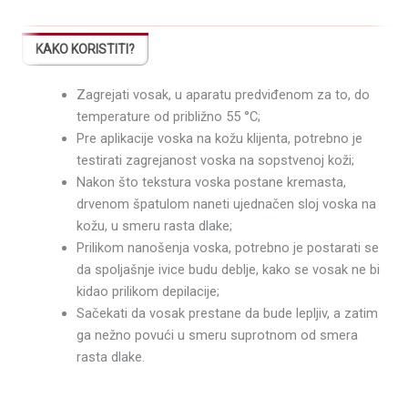
KAKO KORISTITI?
Zagrejati vosak, u aparatu predviđenom za to, do
temperature od približno 55 °C;
Pre aplikacije voska na kožu klijenta, potrebno je
testirati zagrejanost voska na sopstvenoj koži;
Nakon što tekstura voska postane kremasta,
drvenom špatulom naneti ujednačen sloj voska na
kožu, u smeru rasta dlake;
Prilikom nanošenja voska, potrebno je postarati se
da spoljašnje ivice budu deblje, kako se vosak ne bi
kidao prilikom depilacije;
Sačekati da vosak prestane da bude lepljiv, a zatim
ga nežno povući u smeru suprotnom od smera
rasta dlake.