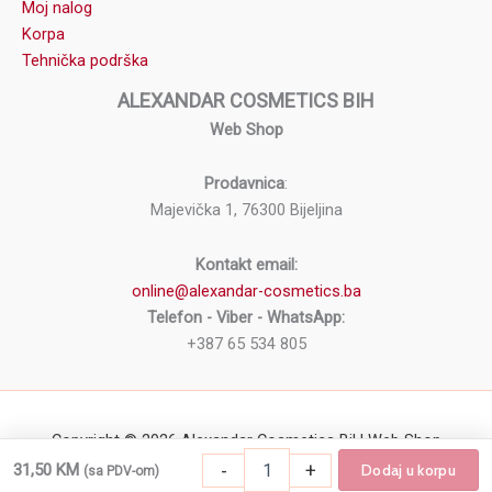
Moj nalog
Korpa
Tehnička podrška
ALEXANDAR COSMETICS BIH
Web Shop
Prodavnica
:
Majevička 1, 76300 Bijeljina
Kontakt email:
online@alexandar-cosmetics.ba
Telefon - Viber - WhatsApp:
+387 65 534 805
Copyright © 2026 Alexandar Cosmetics BiH Web Shop
-
+
31,50
KM
Dodaj u korpu
(sa PDV-om)
Vosak za toplu depilaciju u granulama ROI