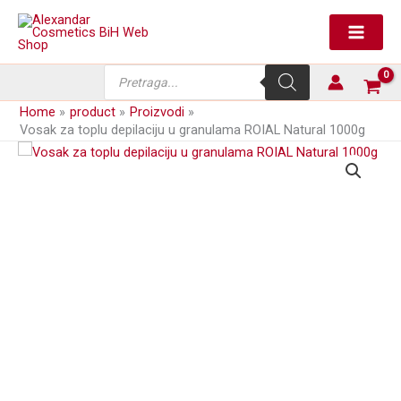
Skip
depilaciju
to
u
content
granulama
ROIAL
Products
Natural
search
1000g
Home
product
Proizvodi
količina
Vosak za toplu depilaciju u granulama ROIAL Natural 1000g