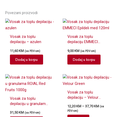
Povezani proizvodi
Vosak za toplu
Vosak za toplu
depilaciju – azulen
depilaciju EMMECI
Epildeli med 120ml
11,60
KM
9,00
KM
(sa PDV-om)
(sa PDV-om)
Dodaj u korpu
Dodaj u korpu
Vosak za toplu
depilaciju – Velour
Vosak za toplu
Green
depilaciju u granulama
Price
12,20
KM
–
37,70
KM
(sa
ROIAL Red Fruits
range:
PDV-om)
31,50
KM
(sa PDV-om)
1000g
12,20 KM