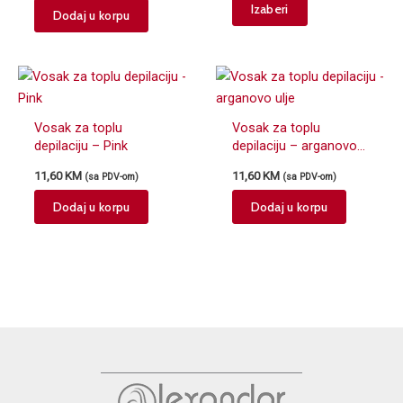
This
Izaberi
through
Dodaj u korpu
product
37,70 KM
has
multiple
variants.
The
Vosak za toplu
Vosak za toplu
options
depilaciju – Pink
depilaciju – arganovo
may
ulje
be
11,60
KM
11,60
KM
(sa PDV-om)
(sa PDV-om)
chosen
Dodaj u korpu
Dodaj u korpu
on
the
product
page