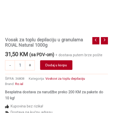
Vosak za toplu depilaciju u granulama
ROIAL Natural 1000g
31,50
KM
(sa PDV-om)
+ dostava putem brze pošte
Vosak
-
+
Dodaj u korpu
za
toplu
depilaciju
ŠIFRA:
36808
Kategorija:
Voskovi za toplu depilaciju
u
Brand:
Ro.ial
granulama
Besplatna dostava za narudžbe preko 200 KM za pakete do
ROIAL
Natural
10 kg!
1000g
Kupovina bez rizika!
količina
Dostava na kućnu adresu