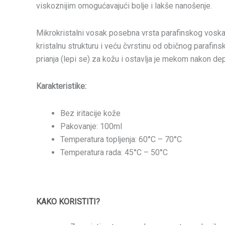
viskoznijim omogućavajući bolje i lakše nanošenje.
Mikrokristalni vosak posebna vrsta parafinskog voska
kristalnu strukturu i veću čvrstinu od običnog parafin
prianja (lepi se) za kožu i ostavlja je mekom nakon depi
Karakteristike:
Bez iritacije kože
Pakovanje: 100ml
Temperatura topljenja: 60°C – 70°C
Temperatura rada: 45°C – 50°C
KAKO KORISTITI?