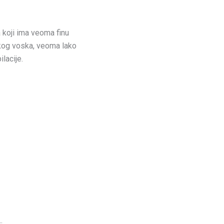
 koji ima veoma finu
skog voska, veoma lako
lacije.