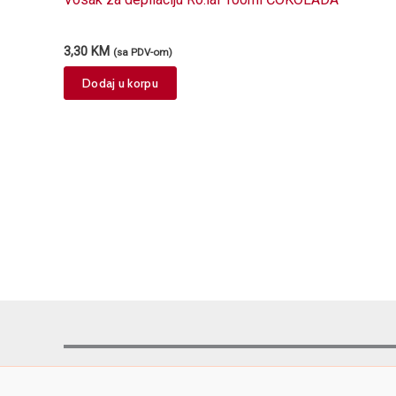
3,30
KM
(sa PDV-om)
Dodaj u korpu