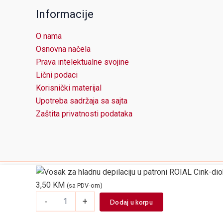
Informacije
O nama
Osnovna načela
Prava intelektualne svojine
Lični podaci
Korisnički materijal
Upotreba sadržaja sa sajta
Zaštita privatnosti podataka
3,50
KM
(sa PDV-om)
Vosak
-
+
Dodaj u korpu
za
hladnu