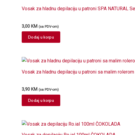
Vosak za hladnu depilaciju u patroni SPA NATURAL S
3,00
KM
(sa PDV-om)
Dodaj u korpu
Vosak za hladnu depilaciju u patroni sa malim rolero
3,90
KM
(sa PDV-om)
Dodaj u korpu
Vosak za depilaciju Ro.ial 100ml ČOKOLADA