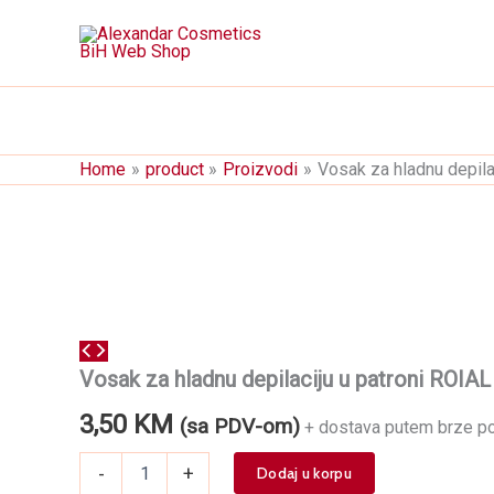
Skip
to
content
Home
product
Proizvodi
Vosak za hladnu depila
Vosak za hladnu depilaciju u patroni ROIA
3,50
KM
(sa PDV-om)
+ dostava putem brze p
Vosak
-
+
Dodaj u korpu
za