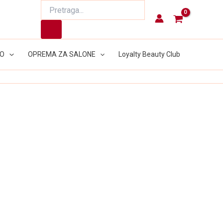
Products
search
LO
OPREMA ZA SALONE
Loyalty Beauty Club