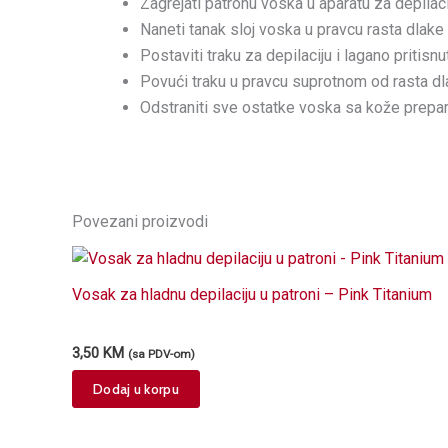
Zagrejati patronu voska u aparatu za depilaci
Naneti tanak sloj voska u pravcu rasta dlake n
Postaviti traku za depilaciju i lagano pritisn
Povući traku u pravcu suprotnom od rasta dl
Odstraniti sve ostatke voska sa kože prepar
Povezani proizvodi
Vosak za hladnu depilaciju u patroni – Pink Titanium
3,50
KM
(sa PDV-om)
Dodaj u korpu