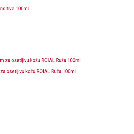
ensitive 100ml
m za osetljivu kožu ROIAL Ruža 100ml