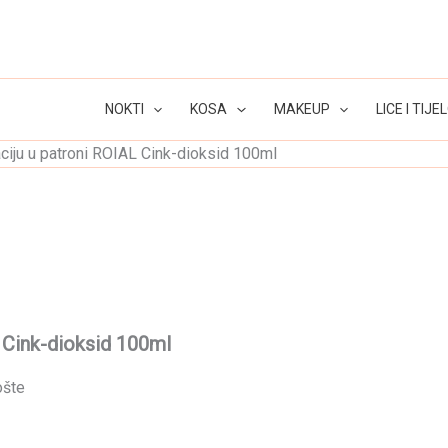
NOKTI
KOSA
MAKEUP
LICE I TIJE
ciju u patroni ROIAL Cink-dioksid 100ml
L Cink-dioksid 100ml
ošte