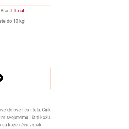
Brand:
Ro.ial
te do 10 kg!
e delove lica i tela. Cink
m svojstvima i štiti kožu
lo sa kože i čini vosak