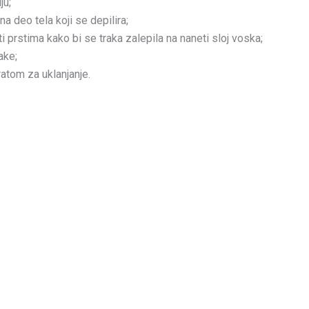
ju;
a deo tela koji se depilira;
uti prstima kako bi se traka zalepila na naneti sloj voska;
ake;
atom za uklanjanje.