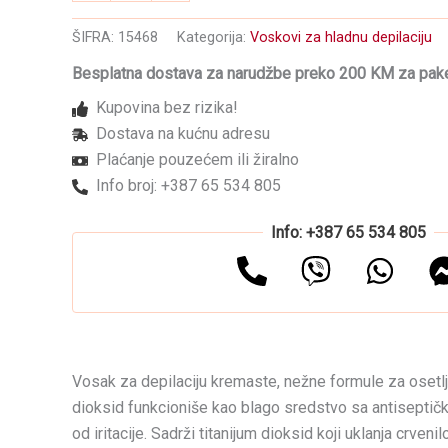
hladnu
depilaciju
ŠIFRA:
15468
Kategorija:
Voskovi za hladnu depilaciju
u
patroni
Besplatna dostava za narudžbe preko 200 KM za pake
ROIAL
Kupovina bez rizika!
Cink-
dioksid
Dostava na kućnu adresu
100ml
Plaćanje pouzećem ili žiralno
količina
Info broj: +387 65 534 805
Info: +387 65 534 805
Vosak za depilaciju kremaste, nežne formule za osetljiv
dioksid funkcioniše kao blago sredstvo sa antiseptički
od iritacije. Sadrži titanijum dioksid koji uklanja crveni