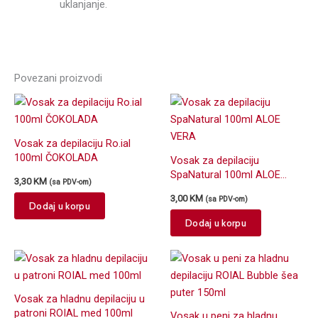
uklanjanje.
Povezani proizvodi
Vosak za depilaciju Ro.ial
100ml ČOKOLADA
Vosak za depilaciju
SpaNatural 100ml ALOE
3,30
KM
(sa PDV-om)
VERA
3,00
KM
(sa PDV-om)
Dodaj u korpu
Dodaj u korpu
Vosak za hladnu depilaciju u
patroni ROIAL med 100ml
Vosak u peni za hladnu