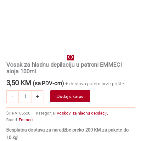
Vosak za hladnu depilaciju u patroni EMMECI
aloja 100ml
3,50
KM
(sa PDV-om)
+ dostava putem brze pošte
Vosak
-
+
Dodaj u korpu
za
hladnu
depilaciju
ŠIFRA:
05500
Kategorija:
Voskovi za hladnu depilaciju
u
Brand:
Emmeci
patroni
Besplatna dostava za narudžbe preko 200 KM za pakete do
EMMECI
aloja
10 kg!