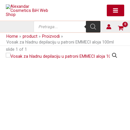
Skip
depilaciju
to
u
content
patroni
EMMECI
Products
aloja
search
100ml
Home
product
Proizvodi
količina
Vosak za hladnu depilaciju u patroni EMMECI aloja 100ml
slide
1
of 1