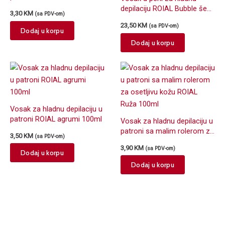
depilaciju ROIAL Bubble šea
3,30
KM
(sa PDV-om)
puter 150ml
23,50
KM
(sa PDV-om)
Dodaj u korpu
Dodaj u korpu
Vosak za hladnu depilaciju u
patroni ROIAL agrumi 100ml
Vosak za hladnu depilaciju u
patroni sa malim rolerom za
3,50
KM
(sa PDV-om)
osetljivu kožu ROIAL Ruža
3,90
KM
(sa PDV-om)
100ml
Dodaj u korpu
Dodaj u korpu