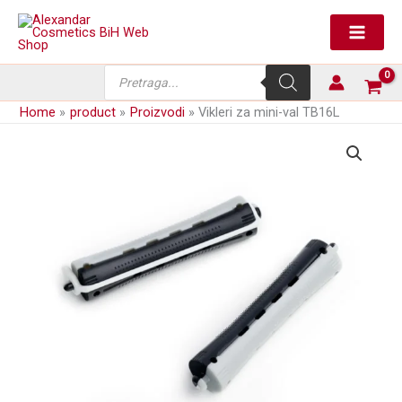
Skip
val
to
TB16L
content
količina
Products
search
Home
product
Proizvodi
Vikleri za mini-val TB16L