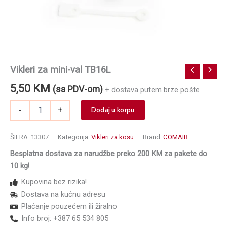
Vikleri za mini-val TB16L
5,50
KM
(sa PDV-om)
+ dostava putem brze pošte
Vikleri
-
+
Dodaj u korpu
za
mini-
val
ŠIFRA:
13307
Kategorija:
Vikleri za kosu
Brand:
COMAIR
TB16L
Besplatna dostava za narudžbe preko 200 KM za pakete do
količina
10 kg!
Kupovina bez rizika!
Dostava na kućnu adresu
Plaćanje pouzećem ili žiralno
Info broj: +387 65 534 805