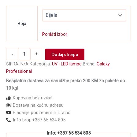
Boja
Poništi izbor
UV/LED
-
+
Dodaj u korpu
lampa
za
ŠIFRA:
N/A
Kategorija:
UV i LED lampe
Brand:
Galaxy
nokte
Professional
GALAXY
Besplatna dostava za narudžbe preko 200 KM za pakete do
Mini
PRO
10 kg!
GLX613
Kupovina bez rizika!
količina
Dostava na kućnu adresu
Plaćanje pouzećem ili žiralno
Info broj: +387 65 534 805
Info: +387 65 534 805