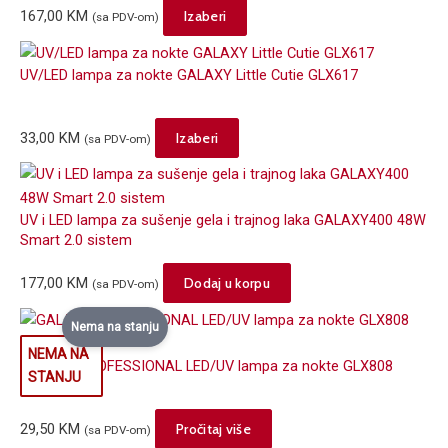
This
167,00
KM
Izaberi
(sa PDV-om)
product
has
UV/LED lampa za nokte GALAXY Little Cutie GLX617
multiple
variants.
The
This
33,00
KM
Izaberi
(sa PDV-om)
options
product
may
has
be
multiple
UV i LED lampa za sušenje gela i trajnog laka GALAXY400 48W
chosen
variants.
Smart 2.0 sistem
on
The
the
options
177,00
KM
Dodaj u korpu
(sa PDV-om)
product
may
page
Nema na stanju
be
chosen
GALAXY PROFESSIONAL LED/UV lampa za nokte GLX808
on
the
product
29,50
KM
Pročitaj više
(sa PDV-om)