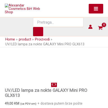
Skip
to
content
Products
search
Home
product
Proizvodi
UV/LED lampa za nokte GALAXY Mini PRO GLX613
UV/LED lampa za nokte GALAXY Mini PRO
GLX613
49,00
KM
+ dostava putem brze pošte
(sa PDV-om)