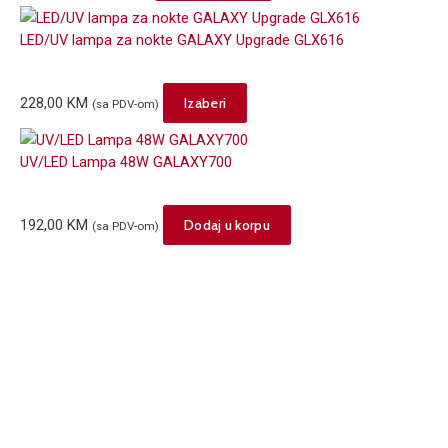
page
LED/UV lampa za nokte GALAXY Upgrade GLX616
This
228,00
KM
Izaberi
(sa PDV-om)
product
has
UV/LED Lampa 48W GALAXY700
multiple
variants.
The
192,00
KM
Dodaj u korpu
(sa PDV-om)
options
may
be
chosen
on
the
product
page