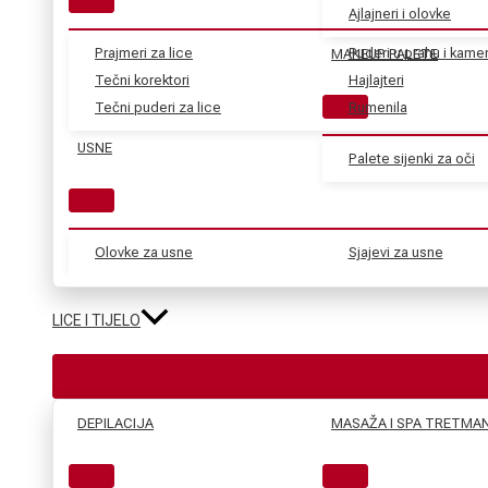
Ajlajneri i olovke
Prajmeri za lice
Puderi u prahu i kame
MAKEUP PALETE
Tečni korektori
Hajlajteri
Tečni puderi za lice
Rumenila
USNE
Palete sijenki za oči
Olovke za usne
Sjajevi za usne
LICE I TIJELO
DEPILACIJA
MASAŽA I SPA TRETMAN