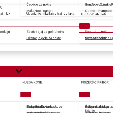
Četkice za nokte
Sunđeri – Tuferi – 
Brusilice za nokte
JU
Makazice i cangle
Dozeri – Pumpice 
ajni lak
Uklanjanje i fiksiranje trajnog laka
NJEGA NOKTIJU
noktiju
Završni sjaj za gel tehniku
Šabloni za nokte
Fiksiranje gela za nokte
Vještački nokti – T
Njega zanoktica
NJEGA KOSE
FRIZERSKI PRIBOR
Skidači farbe za kosu
Električne četke za kosu
Šamponi za kosu
Češljevi i dodaci 
Balzami za kosu
Pribor za šišanje
šišanje
Aditivi za farbe za kosu
Mašinice za šišanje
Maske za kosu
Tretmani za kosu
Pribor za farbanje