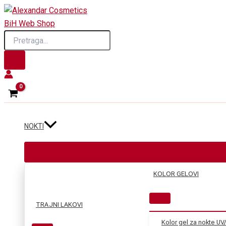
Skip
to
Products
content
search
NOKTI
KOLOR GELOVI
TRAJNI LAKOVI
Kolor gel za nokte UV