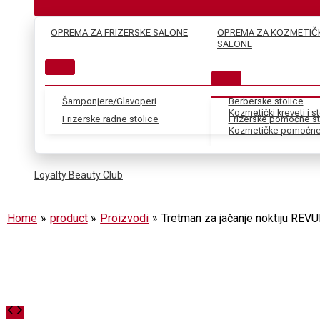
OPREMA ZA FRIZERSKE SALONE
OPREMA ZA KOZMETIČ
SALONE
Šamponjere/Glavoperi
Berberske stolice
Kozmetički kreveti i s
Frizerske radne stolice
Frizerske pomoćne st
Kozmetičke pomoćne 
Loyalty Beauty Club
Home
product
Proizvodi
Tretman za jačanje noktiju REV