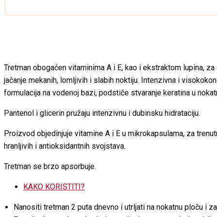
Tretman obogaćen vitaminima A i E, kao i ekstraktom lupina, za 
jačanje mekanih, lomljivih i slabih noktiju. Intenzivna i visokok
formulacija na vodenoj bazi, podstiče stvaranje keratina u nokatn
Pantenol i glicerin pružaju intenzivnu i dubinsku hidrataciju.
Proizvod objedinjuje vitamine A i E u mikrokapsulama, za trenu
hranljivih i antioksidantnih svojstava.
Tretman se brzo apsorbuje.
KAKO KORISTITI?
Nanositi tretman 2 puta dnevno i utrljati na nokatnu ploču i 