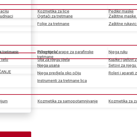
aciju
Kozmetika za lice
Pedikir maske
rudnjaci
Ogrtači za tretmane
Zaštitne maske 
Folije za tretmane
Zaštitne rukavi
ke tretmane
ni tretmani
Rukavice i čarape za parafinske
Piling tijela
Njega ruku
tretmane
 telo
Ulja za njegu tijela
Kupke i gelovi z
Njega usana
Setovi za njegu 
ČANJE
Njega predjela oko očiju
Roleri i aparati 
Instrumenti za tretmane lica
rijum
Kozmetika za samopotamnjivanje
Kozmetika za za