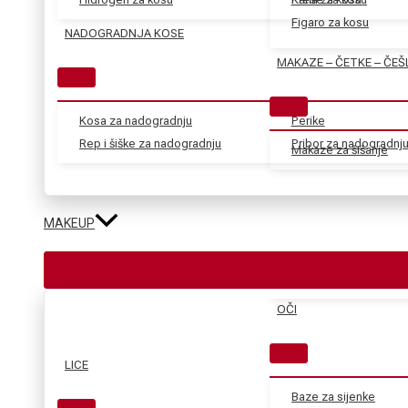
Figaro za kosu
NADOGRADNJA KOSE
MAKAZE – ČETKE – ČEŠ
Kosa za nadogradnju
Perike
Rep i šiške za nadogradnju
Pribor za nadogradnj
Makaze za šišanje
MAKEUP
OČI
LICE
Baze za sijenke