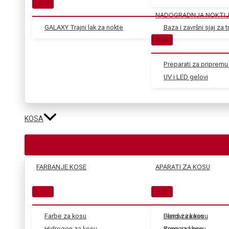
NADOGRADNJA NOKTI
GALAXY Trajni lak za nokte
Baza i završni sjaj za tr
Preparati za pripremu 
UV i LED gelovi
KOSA
FARBANJE KOSE
APARATI ZA KOSU
Farbe za kosu
Blanš za kosu
Fenovi za kosu
Hidrogen za kosu
Kana za kosu
Prese za kosu