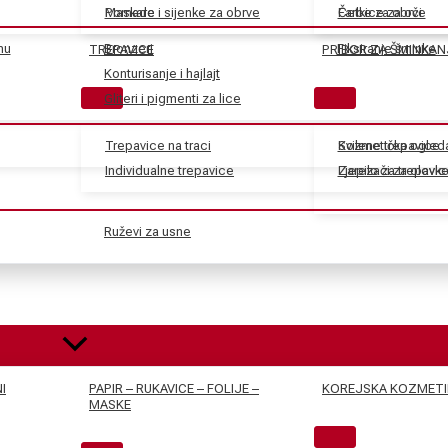
Maskare
Pomade i sijenke za obrve
Farbe za obrve
Četkice za oči
nu
Bronzeri
Fiksiranje šminke
TREPAVICE
PRIBOR ZA ŠMINKAN
Konturisanje i hajlajt
Gliteri i pigmenti za lice
Trepavice na traci
Svilene trepavice
Kozmetička ogled
Individualne trepavice
Ljepilo za trepavic
Zarezači za olovk
Ruževi za usne
I
PAPIR – RUKAVICE – FOLIJE –
KOREJSKA KOZMETI
MASKE