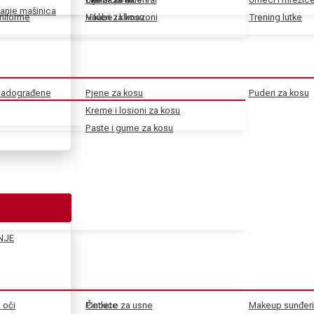
anje mašinica
uniforme
Haube i klimazoni
Vikleri za kosu
Trening lutke
 nadograđene
Pjene za kosu
Puderi za kosu
Kreme i losioni za kosu
Paste i gume za kosu
NJE
a oči
Pincete
Četkice za usne
Makeup sunđeri