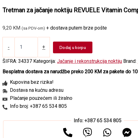
Tretman za jačanje noktiju REVUELE Vitamin Com
9,20
KM
+ dostava putem brze pošte
(sa PDV-om)
Tretman
za
-
+
Dodaj u korpu
jačanje
noktiju
ŠIFRA:
34337
Kategorija:
Jačanje i rekonstrukcija noktiju
Brand:
REVUELE
Vitamin
Besplatna dostava za narudžbe preko 200 KM za pakete do 10
Complex
Kupovina bez rizika!
količina
Dostava na kućnu adresu
Plaćanje pouzećem ili žiralno
Info broj: +387 65 534 805
Info: +387 65 534 805