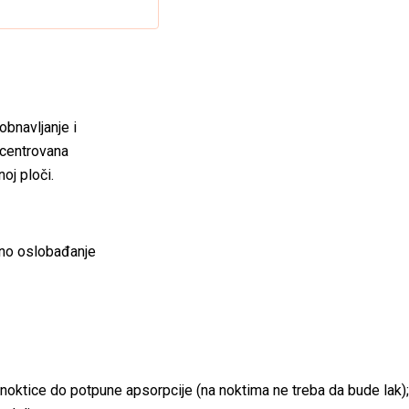
obnavljanje i
oncentrovana
oj ploči.
tno oslobađanje
zanoktice do potpune apsorpcije (na noktima ne treba da bude lak);