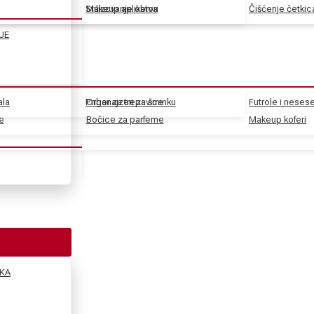
Stilizovanje obrva
Makeup aplikatori
Čišćenje četkic
JE
ala
Pribor za trepavice
Organajzeri za šminku
Futrole i nesese
e
e
Bočice za parfeme
Makeup koferi
KA