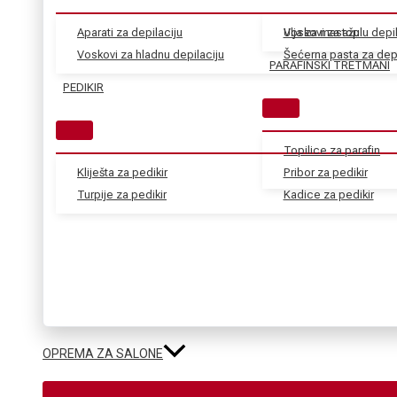
Aparati za depilaciju
Voskovi za toplu depil
Ulja za masažu
Voskovi za hladnu depilaciju
Šećerna pasta za depi
PARAFINSKI TRETMANI
PEDIKIR
Topilice za parafin
Kliješta za pedikir
Pribor za pedikir
Turpije za pedikir
Kadice za pedikir
OPREMA ZA SALONE