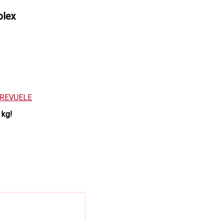
plex
REVUELE
 kg!