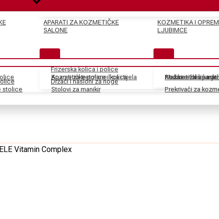
KE
APARATI ZA KOZMETIČKE
KOZMETIKA I OPREM
SALONE
LJUBIMCE
Frizerska kolica i police
tolice
Kozmetičke police i kolica
Aparati za tretmane lica i tijela
Pedikir stolice i dr
Kozmetički aparati
Makaze za šišanje
olice
Držači i nasloni za noge
stolice
Stolovi za manikir
Prekrivači za kozm
UELE Vitamin Complex