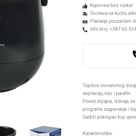
Smart
Kupovina bez rizika!
500ml
količina
Dostava na kućnu adr
Plaćanje pouzećem ili
Info broj: +387 65 53
Topilica inovativnog dizaj
depilaciju, kao i parafin.
Pored dizajna, izdvaja se 
programa zagrevanja i top
Sadrži poklopac koji spr
Karakteristike: