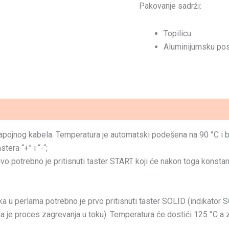
Pakovanje sadrži:
Topilicu
Aluminijumsku po
pojnog kabela. Temperatura je automatski podešena na 90 °C i bić
ra “+” i “-“;
o potrebno je pritisnuti taster START koji će nakon toga konstantn
a u perlama potrebno je prvo pritisnuti taster SOLID (indikator SO
i da je proces zagrevanja u toku). Temperatura će dostići 125 °C a