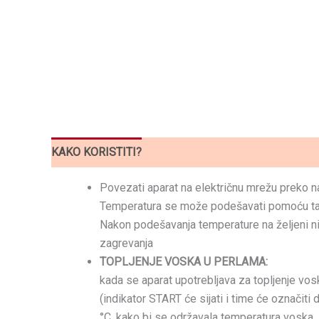
KAKO KORISTITI?
Povezati aparat na električnu mrežu preko na
Temperatura se može podešavati pomoću taste
Nakon podešavanja temperature na željeni niv
zagrevanja
TOPLJENJE VOSKA U PERLAMA:
kada se aparat upotrebljava za topljenje vosk
(indikator START će sijati i time će označit
°C, kako bi se održavala temperatura voska