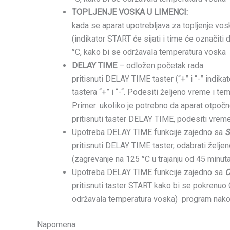
TOPLJENJE VOSKA U LIMENCI:
kada se aparat upotrebljava za topljenje vos
(indikator START će sijati i time će označit
°C, kako bi se održavala temperatura voska
DELAY TIME
– odložen početak rada:
pritisnuti DELAY TIME taster (“+” i “-” indik
tastera “+” i “-“. Podesiti željeno vreme i te
Primer: ukoliko je potrebno da aparat otpoč
pritisnuti taster DELAY TIME, podesiti vreme
Upotreba DELAY TIME funkcije zajedno sa
S
pritisnuti DELAY TIME taster, odabrati želje
(zagrevanje na 125 °C u trajanju od 45 minu
Upotreba DELAY TIME funkcije zajedno sa
pritisnuti taster START kako bi se pokrenuo
održavala temperatura voska) program nak
Napomena: