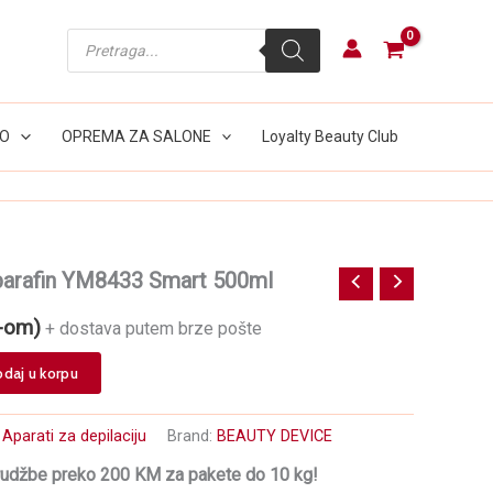
i
parafin
Products
YM8433
search
Smart
500ml
količina
LO
OPREMA ZA SALONE
Loyalty Beauty Club
 parafin YM8433 Smart 500ml
-om)
+ dostava putem brze pošte
daj u korpu
:
Aparati za depilaciju
Brand:
BEAUTY DEVICE
rudžbe preko 200 KM za pakete do 10 kg!