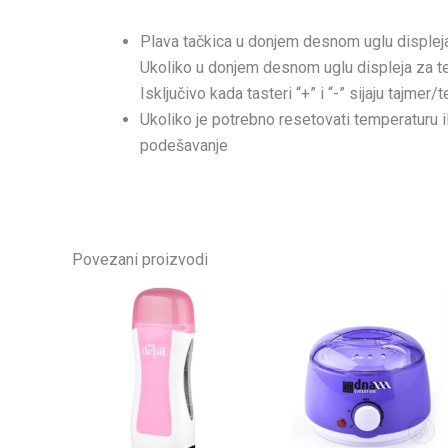
Plava tačkica u donjem desnom uglu displeja
Ukoliko u donjem desnom uglu displeja za te
Isključivo kada tasteri “+” i “-” sijaju tajm
Ukoliko je potrebno resetovati temperaturu ili
podešavanje
Povezani proizvodi