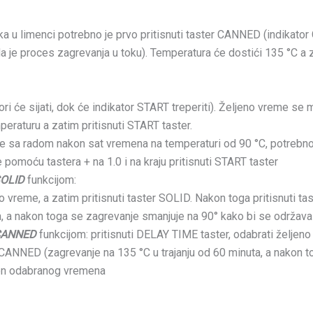
ka u limenci potrebno je prvo pritisnuti taster CANNED (indikator 
i da je proces zagrevanja u toku). Temperatura će dostići 135 °C a
atori će sijati, dok će indikator START treperiti). Željeno vreme
mperaturu a zatim pritisnuti START taster.
ne sa radom nakon sat vremena na temperaturi od 90 °C, potrebno
 pomoću tastera + na 1.0 i na kraju pritisnuti START taster
OLID
funkcijom:
no vreme, a zatim pritisnuti taster SOLID. Nakon toga pritisnuti
ta, a nakon toga se zagrevanje smanjuje na 90° kako bi se održ
CANNED
funkcijom: pritisnuti DELAY TIME taster, odabrati željen
 CANNED (zagrevanje na 135 °C u trajanju od 60 minuta, a nakon 
on odabranog vremena