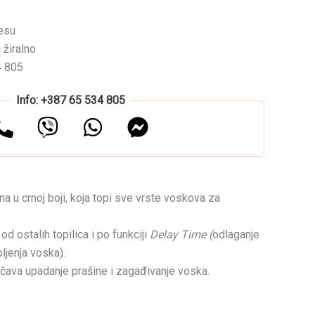
esu
 žiralno
4 805
Info: +387 65 534 805
na u crnoj boji, koja topi sve vrste voskova za
od ostalih topilica i po funkciji
Delay Time (
odlaganje
ljenja voska).
ečava upadanje prašine i zagađivanje voska.