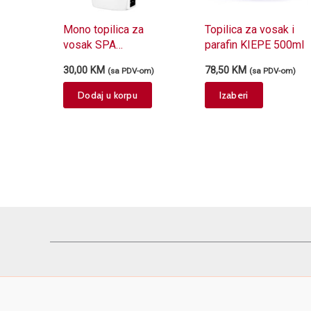
Mono topilica za
Topilica za vosak i
vosak SPA
parafin KIEPE 500ml
NATURAL MyDepil
30,00
KM
78,50
KM
(sa PDV-om)
(sa PDV-om)
MD01 roze
This
Dodaj u korpu
Izaberi
product
has
multiple
variants.
The
options
may
be
chosen
on
the
product