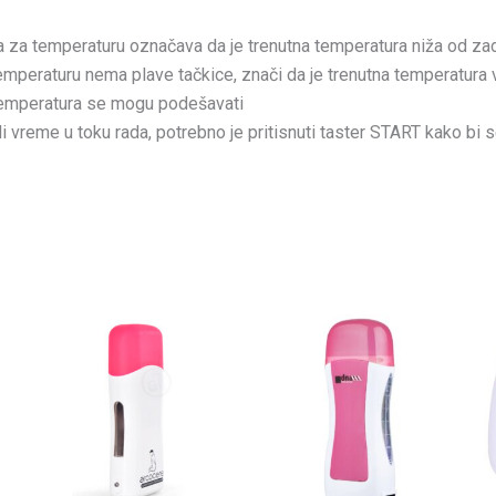
 za temperaturu označava da je trenutna temperatura niža od zada
mperaturu nema plave tačkice, znači da je trenutna temperatura v
er/temperatura se mogu podešavati
 vreme u toku rada, potrebno je pritisnuti taster START kako bi se 