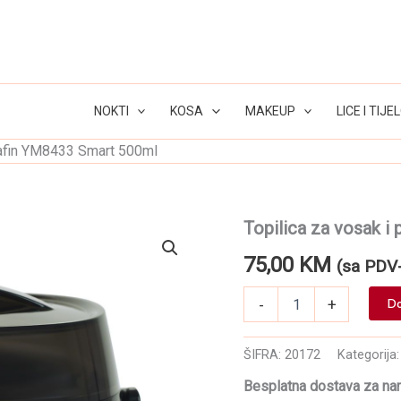
NOKTI
KOSA
MAKEUP
LICE I TIJE
arafin YM8433 Smart 500ml
Topilica za vosak i
75,00
KM
(sa PDV
Topilica
-
+
Do
za
vosak
i
ŠIFRA:
20172
Kategorija
parafin
YM8433
Besplatna dostava za na