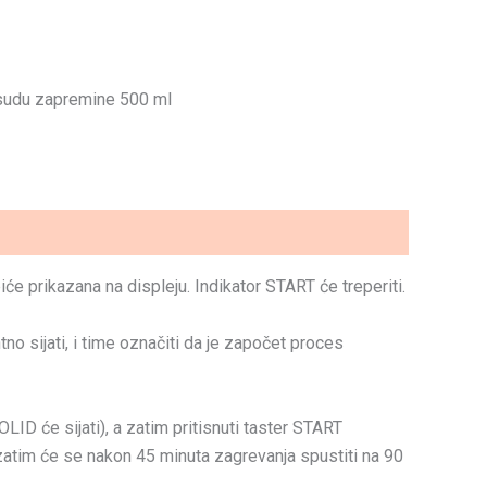
sudu zapremine 500 ml
e prikazana na displeju. Indikator START će treperiti.
o sijati, i time označiti da je započet proces
LID će sijati), a zatim pritisnuti taster START
 zatim će se nakon 45 minuta zagrevanja spustiti na 90