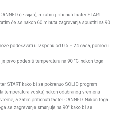
CANNED će sijati), a zatim pritisnuti taster START
 zatim će se nakon 60 minuta zagrevanja spustiti na 90
 se može podešavati u rasponu od 0.5 – 24 časa, pomoću
 je prvo podesiti temperaturu na 90 °C, nakon toga
 taster START kako bi se pokrenuo SOLID program
avala temperatura voska) nakon odabranog vremena
o vreme, a zatim pritisnuti taster CANNED. Nakon toga
toga se zagrevanje smanjuje na 90° kako bi se