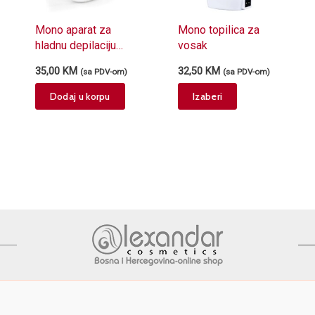
Mono aparat za
Mono topilica za
hladnu depilaciju
vosak
ARCO 089 za
35,00
KM
32,50
KM
(sa PDV-om)
(sa PDV-om)
patrone od 100g
This
Dodaj u korpu
Izaberi
product
has
multiple
variants.
The
options
may
be
chosen
on
the
product