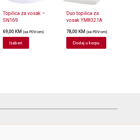
Topilica za vosak –
Duo topilica za
SN169
vosak YM8321A
69,00
KM
78,00
KM
(sa PDV-om)
(sa PDV-om)
This
Izaberi
Dodaj u korpu
product
has
multiple
variants.
The
options
may
be
chosen
on
the
product