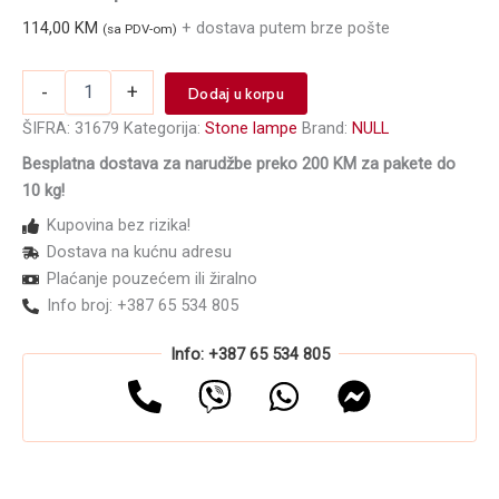
114,00
KM
+ dostava putem brze pošte
(sa PDV-om)
Stona
-
+
Dodaj u korpu
lampa
za
ŠIFRA:
31679
Kategorija:
Stone lampe
Brand:
NULL
manikir
Besplatna dostava za narudžbe preko 200 KM za pakete do
ASN-
10 kg!
TL9B
Crna
Kupovina bez rizika!
12W
Dostava na kućnu adresu
količina
Plaćanje pouzećem ili žiralno
Info broj: +387 65 534 805
Info: +387 65 534 805