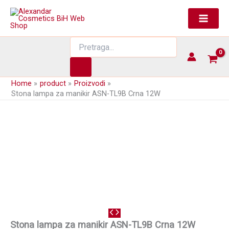
Skip
to
content
Products
search
Home
product
Proizvodi
Stona lampa za manikir ASN-TL9B Crna 12W
Stona lampa za manikir ASN-TL9B Crna 12W