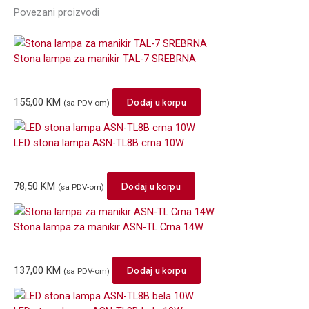
Povezani proizvodi
Stona lampa za manikir TAL-7 SREBRNA
155,00
KM
Dodaj u korpu
(sa PDV-om)
LED stona lampa ASN-TL8B crna 10W
78,50
KM
Dodaj u korpu
(sa PDV-om)
Stona lampa za manikir ASN-TL Crna 14W
137,00
KM
Dodaj u korpu
(sa PDV-om)