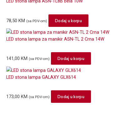
LED stona lampa ASN-TL8B bela 10W
78,50
KM
Dodaj u korpu
(sa PDV-om)
LED stona lampa za manikir ASN-TL 2 Crna 14W
141,00
KM
Dodaj u korpu
(sa PDV-om)
LED stona lampa GALAXY GLX614
173,00
KM
Dodaj u korpu
(sa PDV-om)