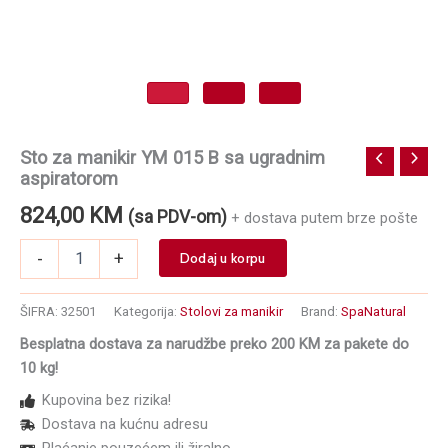
Sto za manikir YM 015 B sa ugradnim
aspiratorom
824,00
KM
(sa PDV-om)
+ dostava putem brze pošte
Sto
-
+
Dodaj u korpu
za
manikir
YM
ŠIFRA:
32501
Kategorija:
Stolovi za manikir
Brand:
SpaNatural
015
Besplatna dostava za narudžbe preko 200 KM za pakete do
B
10 kg!
sa
ugradnim
Kupovina bez rizika!
aspiratorom
Dostava na kućnu adresu
količina
Plaćanje pouzećem ili žiralno