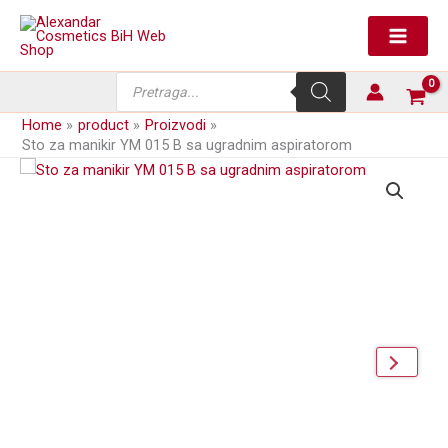
Skip
YM
to
015
content
B
sa
Products
ugradnim
search
aspiratorom
Home
product
Proizvodi
količina
Sto za manikir YM 015 B sa ugradnim aspiratorom
next