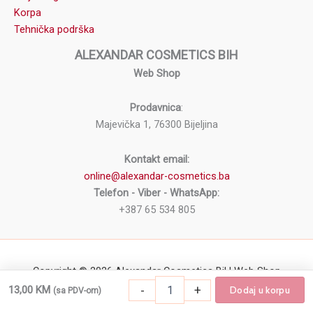
Korpa
Tehnička podrška
ALEXANDAR COSMETICS BIH
Web Shop
Prodavnica
:
Majevička 1, 76300 Bijeljina
Kontakt email:
online@alexandar-cosmetics.ba
Telefon - Viber - WhatsApp:
+387 65 534 805
Copyright © 2026 Alexandar Cosmetics BiH Web Shop
-
+
13,00
KM
Dodaj u korpu
(sa PDV-om)
Stalak za turpije i četkice za nokte ENS kol