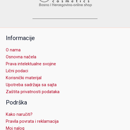
Informacije
O nama
Osnovna načela
Prava intelektualne svojine
Lični podaci
Korisnički materijal
Upotreba sadržaja sa sajta
Zaštita privatnosti podataka
Podrška
Kako naručiti?
Pravila povrata i reklamacija
Moj nalog