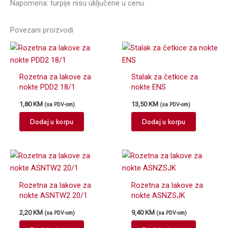
Napomena: turpije nisu uključene u cenu.
Povezani proizvodi
Rozetna za lakove za
Stalak za četkice za
nokte PDD2 18/1
nokte ENS
1,80
KM
13,50
KM
(sa PDV-om)
(sa PDV-om)
Dodaj u korpu
Dodaj u korpu
Rozetna za lakove za
Rozetna za lakove za
nokte ASNTW2 20/1
nokte ASNZSJK
2,20
KM
9,40
KM
(sa PDV-om)
(sa PDV-om)