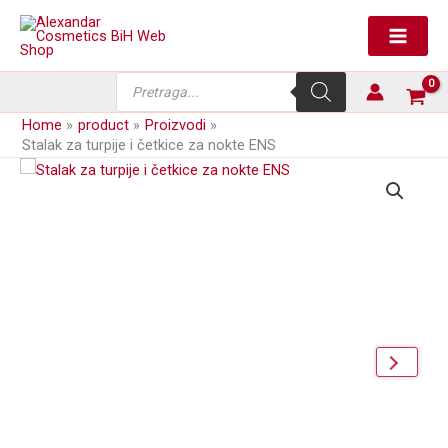
Skip
i
to
četkice
content
za
nokte
Products
ENS
search
količina
Home
product
Proizvodi
Stalak za turpije i četkice za nokte ENS
next