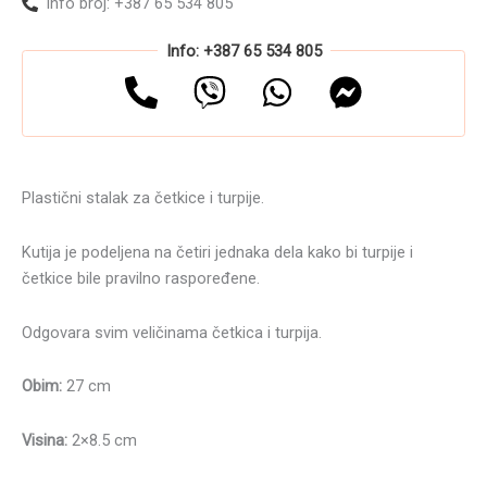
Info broj: +387 65 534 805
Info: +387 65 534 805
Plastični stalak za četkice i turpije.
Kutija je podeljena na četiri jednaka dela kako bi turpije i
četkice bile pravilno raspoređene.
Odgovara svim veličinama četkica i turpija.
Obim:
27 cm
Visina:
2×8.5 cm