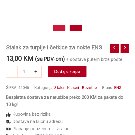
Stalak za turpije i četkice za nokte ENS
13,00
KM
(sa PDV-om)
+ dostava putem brze pošte
Stalak
-
+
Dodaj u korpu
za
turpije
i
ŠIFRA:
12046
Kategorija:
Stalci - Klaseri - Rozetne
Brand:
ENS
četkice
Besplatna dostava za narudžbe preko 200 KM za pakete do
za
10 kg!
nokte
ENS
Kupovina bez rizika!
količina
Dostava na kućnu adresu
Plaćanje pouzećem ili žiralno