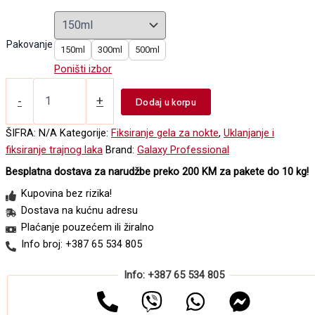
range:
12,50 KM
through
Pakovanje
150ml
300ml
500ml
16,70 KM
Poništi izbor
Sredstvo
za
-
+
Dodaj u korpu
fiksiranje
gela
ŠIFRA:
N/A
Kategorije:
Fiksiranje gela za nokte
,
Uklanjanje i
-
fiksiranje trajnog laka
Brand:
Galaxy Professional
Cleanser
količina
Besplatna dostava za narudžbe preko 200 KM za pakete do 10 kg!
Kupovina bez rizika!
Dostava na kućnu adresu
Plaćanje pouzećem ili žiralno
Info broj: +387 65 534 805
Info: +387 65 534 805