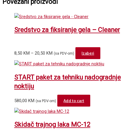
Povezani proizvodi
Sredstvo za fiksiranje gela – Cleaner
Price
This
8,50
KM
–
20,50
KM
Izaberi
(sa PDV-om)
range:
product
8,50 KM
has
through
multiple
START paket za tehniku nadogradnje
20,50 KM
variants.
noktiju
The
options
580,00
KM
Add to cart
(sa PDV-om)
may
be
chosen
Skidač trajnog laka MC-12
on
the