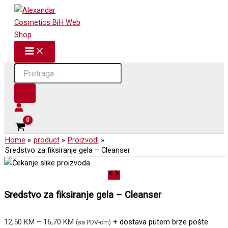
Skip
to
content
Products
search
Home
product
Proizvodi
Sredstvo za fiksiranje gela – Cleanser
Sredstvo za fiksiranje gela – Cleanser
Price
12,50
KM
–
16,70
KM
+ dostava putem brze pošte
(sa PDV-om)