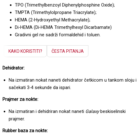
TPO (Trimethylbenzoyl Diphenylphosphine Oxide);
TMPTA (Trimethylolpropane Triacrylate);
HEMA (2-Hydroxyethyl Methacrylate);
Di-HEMA (Di-HEMA Trimethylhexyl Dicarbamate)
Gradivni gel ne sadrži formaldehid i toluen.
KAKO KORISTITI?
ČESTA PITANJA
Dehidrator:
Na izmatiran nokat naneti dehidrator četkicom u tankom sloju i
sačekati 3-4 sekunde da ispari.
Prajmer za nokte:
Na izmatiran i dehidriran nokat naneti
Galaxy
beskiselinski
prajmer.
Rubber baza za nokte: