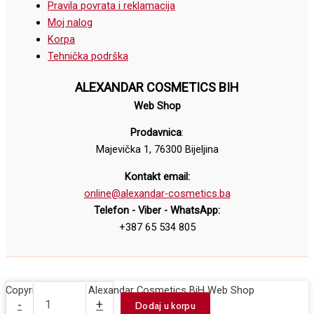
Pravila povrata i reklamacija
Moj nalog
Korpa
Tehnička podrška
ALEXANDAR COSMETICS BIH
Web Shop
Prodavnica
:
Majevička 1, 76300 Bijeljina
Kontakt email:
online@alexandar-cosmetics.ba
Telefon - Viber - WhatsApp:
+387 65 534 805
Set
Copyright © 2026 Alexandar Cosmetics BiH Web Shop
za
-
+
Dodaj u korpu