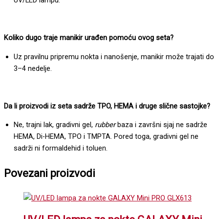
Koliko dugo traje manikir urađen pomoću ovog set
a?
Uz pravilnu pripremu nokta i nanošenje, manikir može trajati do
3–4 nedelje.
Da li proizvodi iz seta sadrže TPO, HEMA i druge slične sastojke?
Ne, trajni lak, gradivni gel,
rubber
baza i završni sjaj ne sadrže
HEMA, Di-HEMA, TPO i TMPTA. Pored toga, gradivni gel ne
sadrži ni formaldehid i toluen.
Povezani proizvodi