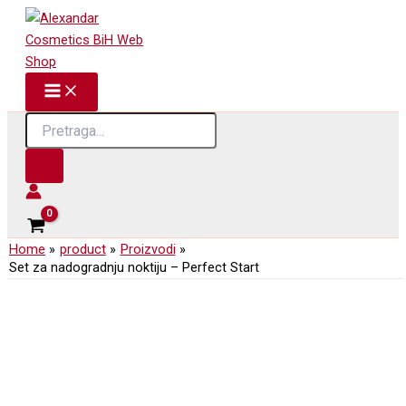
Skip
to
content
Products
search
Home
product
Proizvodi
Set za nadogradnju noktiju – Perfect Start