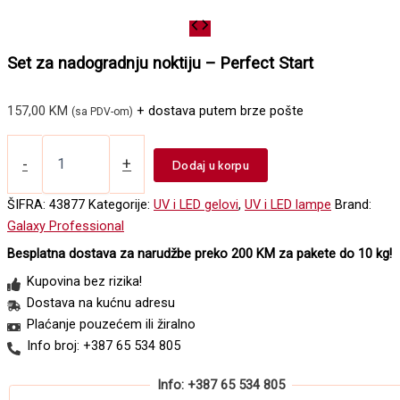
Set za nadogradnju noktiju – Perfect Start
157,00
KM
+ dostava putem brze pošte
(sa PDV-om)
Set
za
-
+
Dodaj u korpu
nadogradnju
noktiju
ŠIFRA:
43877
Kategorije:
UV i LED gelovi
,
UV i LED lampe
Brand:
-
Galaxy Professional
Perfect
Start
Besplatna dostava za narudžbe preko 200 KM za pakete do 10 kg!
količina
Kupovina bez rizika!
Dostava na kućnu adresu
Plaćanje pouzećem ili žiralno
Info broj: +387 65 534 805
Info: +387 65 534 805