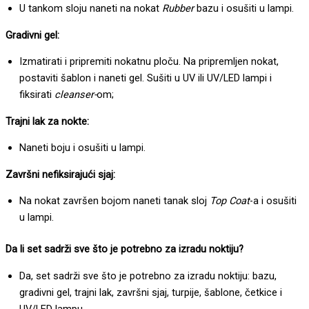
U tankom sloju naneti na nokat
Rubber
bazu i osušiti u lampi.
Gradivni gel:
Izmatirati i pripremiti nokatnu ploču. Na pripremljen nokat,
postaviti šablon i naneti gel. Sušiti u UV ili UV/LED lampi i
fiksirati
cleanser-
om;
Trajni lak za nokte:
Naneti boju i osušiti u lampi.
Završni nefiksirajući sjaj:
Na nokat završen bojom naneti tanak sloj
Top Coat
-a i osušiti
u lampi.
Da li set sadrži sve što je potrebno za izradu noktiju?
Da, set sadrži sve što je potrebno za izradu noktiju: bazu,
gradivni gel, trajni lak, završni sjaj, turpije, šablone, četkice i
UV/LED lampu.