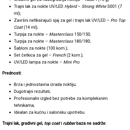
Trajni lak za nokte UV/LED
Hybrid
–
Strong White
S001 (7
ml);
Završni nefiksirajući sjaj za gel i trajni lak UV/LED –
Pro Top
Coat
(14 ml);
Turpija za nokte –
Masterclass
150/150;
Turpija za nokte –
Masterclass
180/180;
Šabloni za nokte (100 kom.);
Set četkica za gel –
French
(2 kom.);
UV/LED lampa za nokte –
Mini Pro
.
Prednosti:
Brza i jednostavna izrada noktiju;
Dugotrajni rezultati;
Profesionalni izgled bez potrebe za kompleksnim
tehnikama;
Idealan za kućnu i salonsku upotrebu.
Trajni lak, gradivni gel,
top coat
i
rubber
baza ne sadrže: