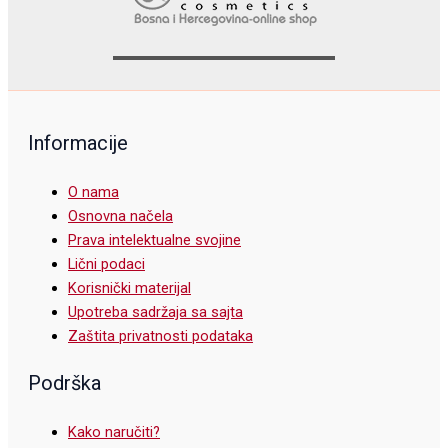
Informacije
O nama
Osnovna načela
Prava intelektualne svojine
Lični podaci
Korisnički materijal
Upotreba sadržaja sa sajta
Zaštita privatnosti podataka
Podrška
Kako naručiti?