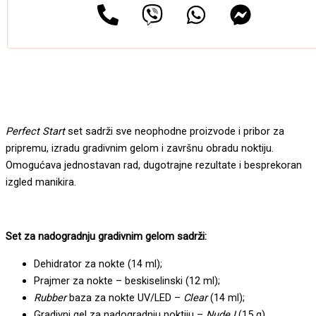
Perfect Start
set sadrži sve neophodne proizvode i pribor za
pripremu, izradu gradivnim gelom i završnu obradu noktiju.
Omogućava jednostavan rad, dugotrajne rezultate i besprekoran
izgled manikira.
Set za nadogradnju gradivnim gelom sadrži:
Dehidrator za nokte (14 ml);
Prajmer za nokte – beskiselinski (12 ml);
Rubber
baza za nokte UV/LED –
Clear
(14 ml);
Gradivni gel za nadogradnju noktiju –
Nude I
(15 g)