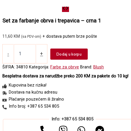
Set za farbanje obrva i trepavica – crna 1
11,60
KM
+ dostava putem brze pošte
(sa PDV-om)
Set
za
-
+
Dodaj u korpu
farbanje
obrva
ŠIFRA:
34810
Kategorija:
Farbe za obrve
Brand:
Blush
i
Besplatna dostava za narudžbe preko 200 KM za pakete do 10 kg!
trepavica
-
Kupovina bez rizika!
crna
Dostava na kućnu adresu
1
Plaćanje pouzećem ili žiralno
količina
Info broj: +387 65 534 805
Info: +387 65 534 805