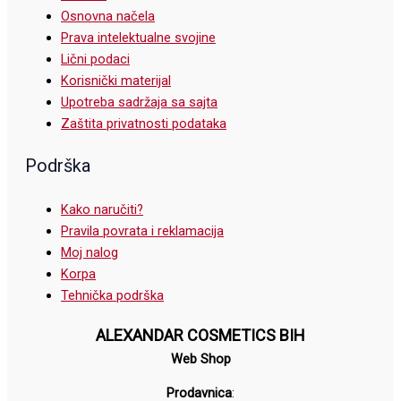
Osnovna načela
Prava intelektualne svojine
Lični podaci
Korisnički materijal
Upotreba sadržaja sa sajta
Zaštita privatnosti podataka
Podrška
Kako naručiti?
Pravila povrata i reklamacija
Moj nalog
Korpa
Tehnička podrška
ALEXANDAR COSMETICS BIH
Web Shop
Prodavnica
: