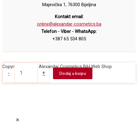
Majevička 1, 76300 Bijeljina
Kontakt email:
online@alexandar-cosmetics.ba
Telefon - Viber - WhatsApp:
+387 65 534 805
Set
Copyright © 2026 Alexandar Cosmetics BiH Web Shop
za
-
+
Dodaj u korpu
farbanje
obrva
i
trepavica
-
crna
1
količina