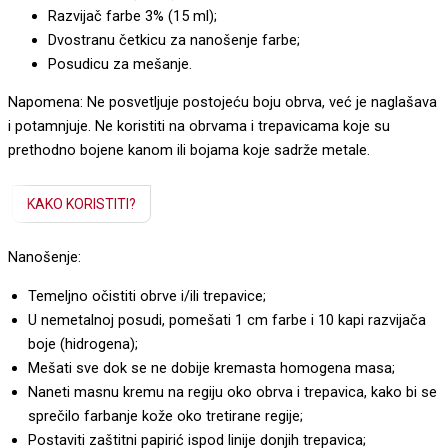
Razvijač farbe 3% (15 ml);
Dvostranu četkicu za nanošenje farbe;
Posudicu za mešanje.
Napomena: Ne posvetljuje postojeću boju obrva, već je naglašava
i potamnjuje. Ne koristiti na obrvama i trepavicama koje su
prethodno bojene kanom ili bojama koje sadrže metale.
KAKO KORISTITI?
Nanošenje:
Temeljno očistiti obrve i/ili trepavice;
U nemetalnoj posudi, pomešati 1 cm farbe i 10 kapi razvijača
boje (hidrogena);
Mešati sve dok se ne dobije kremasta homogena masa;
Naneti masnu kremu na regiju oko obrva i trepavica, kako bi se
sprečilo farbanje kože oko tretirane regije;
Postaviti zaštitni papirić ispod linije donjih trepavica;