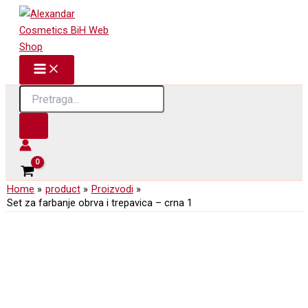
Skip
to
content
Products
search
Home
product
Proizvodi
Set za farbanje obrva i trepavica – crna 1