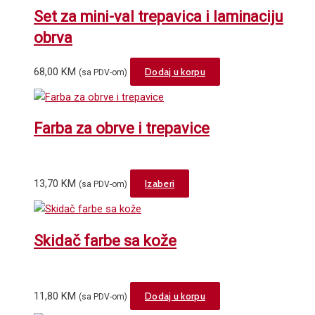
Set za mini-val trepavica i laminaciju
obrva
68,00
KM
Dodaj u korpu
(sa PDV-om)
Farba za obrve i trepavice
This
13,70
KM
Izaberi
(sa PDV-om)
product
has
multiple
Skidač farbe sa kože
variants.
The
options
11,80
KM
Dodaj u korpu
(sa PDV-om)
may