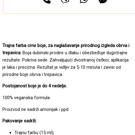
Trajna farba crne boje, za naglašavanje prirodnog izgleda obrva i
trepavica.
Boja dubinski prodire u dlaku i obezbeđuje dugotrajne
rezultate. Pokriva sede. Zahvaljujući dvostranoj četkici, aplikacija
je laka i precizna. Rezultat je vidljiv za 5-10 minuta i zavisi od
prirodne boje obrva i trepavica.
Postojanost boje je do 4 nedelje.
100% veganska formula.
Proizvod ne sadrži amonijak i ppd.
Pakovanje sadrži:
Trajnu farbu (15 ml);