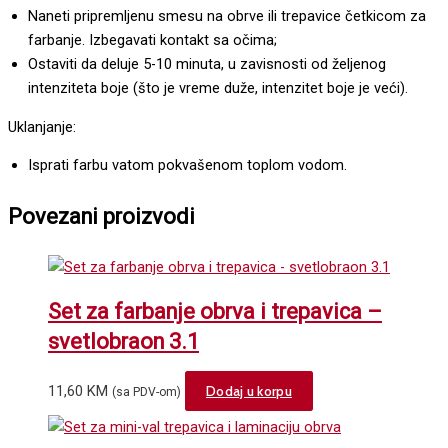
Naneti pripremljenu smesu na obrve ili trepavice četkicom za
farbanje. Izbegavati kontakt sa očima;
Ostaviti da deluje 5-10 minuta, u zavisnosti od željenog
intenziteta boje (što je vreme duže, intenzitet boje je veći).
Uklanjanje:
Isprati farbu vatom pokvašenom toplom vodom.
Povezani proizvodi
Set za farbanje obrva i trepavica –
svetlobraon 3.1
11,60
KM
Dodaj u korpu
(sa PDV-om)