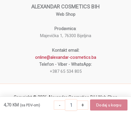
ALEXANDAR COSMETICS BIH
Web Shop
Prodavnica
:
Majevička 1, 76300 Bijeljina
Kontakt email:
online@alexandar-cosmetics.ba
Telefon - Viber - WhatsApp:
+387 65 534 805
Copyright © 2026 Alexandar Cosmetics BiH Web Shop
Samolepljiva
-
+
4,70
KM
Dodaj u korpu
(sa PDV-om)
-
+
Dodaj u korpu
Samolepljiva traka za zaštitu prsta ASN-
traka
za
zaštitu
prsta