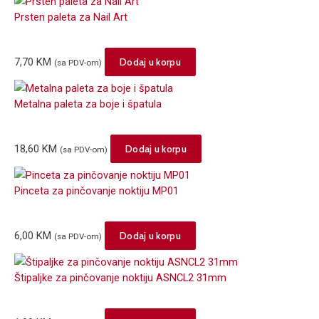
Prsten paleta za Nail Art
7,70
KM
Dodaj u korpu
(sa PDV-om)
Metalna paleta za boje i špatula
18,60
KM
Dodaj u korpu
(sa PDV-om)
Pinceta za pinčovanje noktiju MP01
6,00
KM
Dodaj u korpu
(sa PDV-om)
Štipaljke za pinčovanje noktiju ASNCL2 31mm