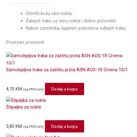
Očistiti kožu oko nokta;
Zalepiti traku uz ivicu nokta i dobro pričvrstiti;
Nakon završetka, laganim pokretima odlepiti traku.
Povezani proizvodi
Samolepljiva traka za zaštitu prsta ASN-AOS-1R Crvena 10/1
4,70
KM
Dodaj u korpu
(sa PDV-om)
Štipaljka za nokte
3,80
KM
Dodaj u korpu
(sa PDV-om)