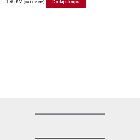
1,80
KM
Dodaj u korpu
(sa PDV-om)