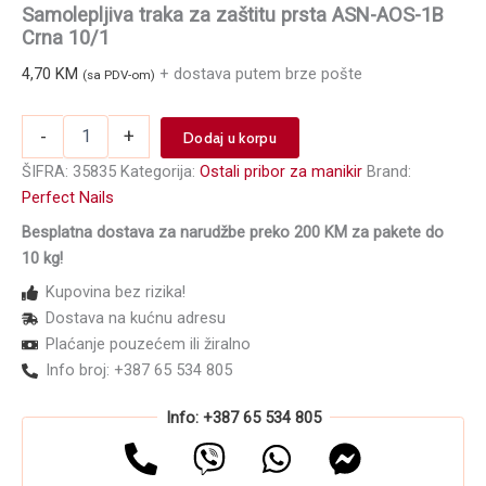
Samolepljiva traka za zaštitu prsta ASN-AOS-1B
Crna 10/1
4,70
KM
+ dostava putem brze pošte
(sa PDV-om)
Samolepljiva
-
+
Dodaj u korpu
traka
za
ŠIFRA:
35835
Kategorija:
Ostali pribor za manikir
Brand:
zaštitu
Perfect Nails
prsta
Besplatna dostava za narudžbe preko 200 KM za pakete do
ASN-
AOS-
10 kg!
1B
Kupovina bez rizika!
Crna
Dostava na kućnu adresu
10/1
količina
Plaćanje pouzećem ili žiralno
Info broj: +387 65 534 805
Info: +387 65 534 805