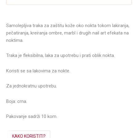
Samolepljiva traka za zaštitu kože oko nokta tokom lakiranja,
pečatiranja, kreiranja ombre, marbl i drugih nail art efekata na
noktima.
Traka je fleksibilna, laka za upotrebu i prati oblik nokta.
Koristi se sa lakovima za nokte.
Za jednokratnu upotrebu.
Boja: crna.
Pakovanje sadrži 10 kom.
KAKO KORISTITI?