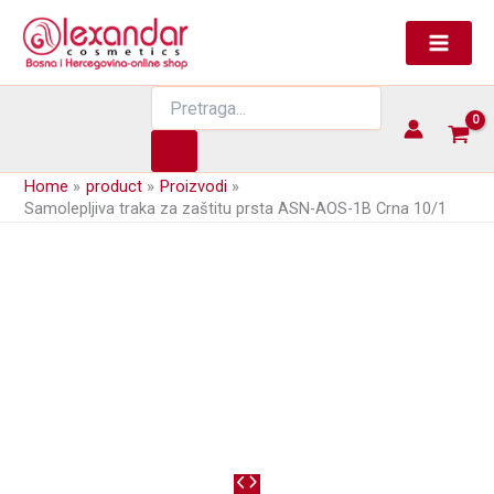
Skip
to
content
Products
search
Home
product
Proizvodi
Samolepljiva traka za zaštitu prsta ASN-AOS-1B Crna 10/1