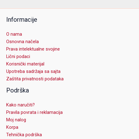
Informacije
O nama
Osnovna načela
Prava intelektualne svojine
Lični podaci
Korisnički materijal
Upotreba sadržaja sa sajta
Zaštita privatnosti podataka
Podrška
Kako naručiti?
Pravila povrata i reklamacija
Moj nalog
Korpa
Tehnička podrška