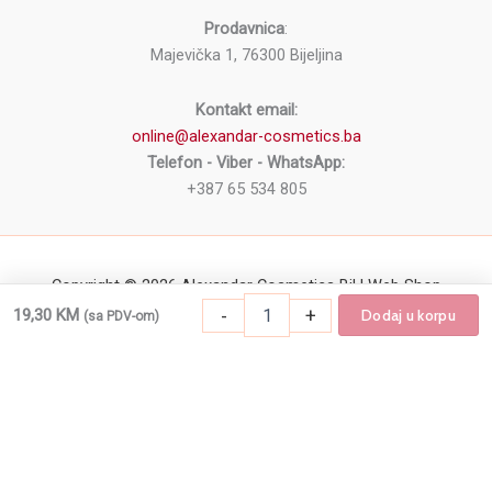
Prodavnica
:
Majevička 1, 76300 Bijeljina
Kontakt email:
online@alexandar-cosmetics.ba
Telefon - Viber - WhatsApp:
+387 65 534 805
Copyright © 2026 Alexandar Cosmetics BiH Web Shop
Rolna
-
+
19,30
KM
Dodaj u korpu
(sa PDV-om)
-
+
Dodaj u korpu
Rolna za manikir ROIAL 1000/1 količina
za
manikir
ROIAL
1000/1
količina