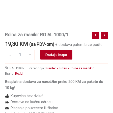
Rolna za manikir ROIAL 1000/1
19,30
KM
(sa PDV-om)
+ dostava putem brze pošte
Rolna
-
+
Dodaj u korpu
za
manikir
ROIAL
ŠIFRA:
11987
Kategorija:
Sunđeri - Tuferi - Rolne za manikir
1000/1
Brand:
Ro.ial
količina
Besplatna dostava za narudžbe preko 200 KM za pakete do
10 kg!
Kupovina bez rizika!
Dostava na kućnu adresu
Plaćanje pouzećem ili žiralno