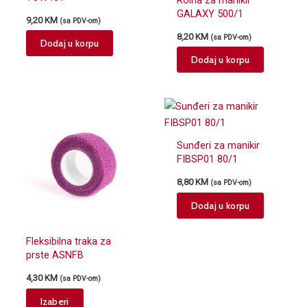
GALAXY 500/1
9,20
KM
(sa PDV-om)
8,20
KM
(sa PDV-om)
Dodaj u korpu
Dodaj u korpu
Sunđeri za manikir
FIBSP01 80/1
8,80
KM
(sa PDV-om)
Dodaj u korpu
Fleksibilna traka za
prste ASNFB
4,30
KM
(sa PDV-om)
This
Izaberi