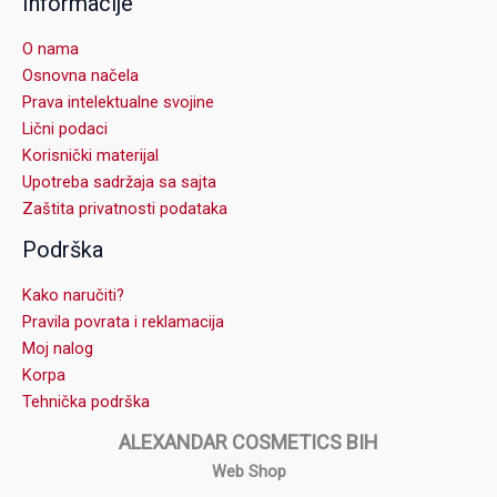
Informacije
O nama
Osnovna načela
Prava intelektualne svojine
Lični podaci
Korisnički materijal
Upotreba sadržaja sa sajta
Zaštita privatnosti podataka
Podrška
Kako naručiti?
Pravila povrata i reklamacija
Moj nalog
Korpa
Tehnička podrška
ALEXANDAR COSMETICS BIH
Web Shop