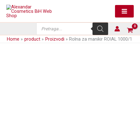
Skip
to
content
Products
search
Home
product
Proizvodi
Rolna za manikir ROIAL 1000/1