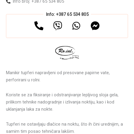
Info broj: +387 65 534 805
Info: +387 65 534 805
Manikir tupferi napravljeni od presovane papirne vate,
perforirani u rolni.
Koriste se za fiksiranje i odstranjivanje lepljivog sloja gela,
prilikom tehnike nadogradnje i izlivanja noktiju, kao i kod
uklanjanja laka za nokte.
Tupferi ne ostavljaju dlačice na noktu, što ih čini urednijim, a
samim tim posao tehničara lakšim.