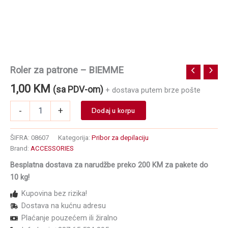
Roler za patrone – BIEMME
1,00
KM
(sa PDV-om)
+ dostava putem brze pošte
Roler
-
+
Dodaj u korpu
za
patrone
-
ŠIFRA:
08607
Kategorija:
Pribor za depilaciju
BIEMME
Brand:
ACCESSORIES
količina
Besplatna dostava za narudžbe preko 200 KM za pakete do
10 kg!
Kupovina bez rizika!
Dostava na kućnu adresu
Plaćanje pouzećem ili žiralno