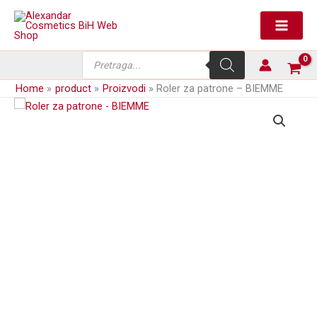
Skip
-
to
BIEMME
content
količina
Products
search
Home
product
Proizvodi
Roler za patrone – BIEMME