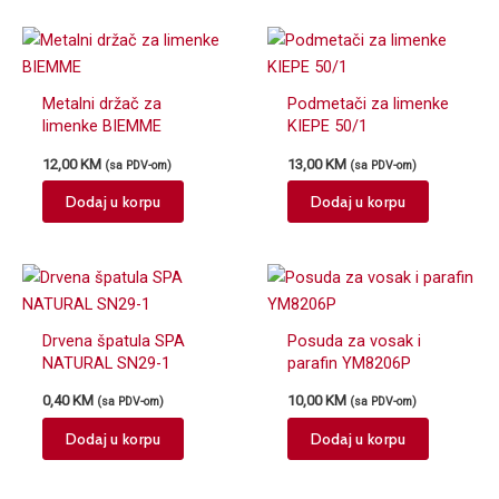
Metalni držač za
Podmetači za limenke
limenke BIEMME
KIEPE 50/1
12,00
KM
13,00
KM
(sa PDV-om)
(sa PDV-om)
Dodaj u korpu
Dodaj u korpu
Drvena špatula SPA
Posuda za vosak i
NATURAL SN29-1
parafin YM8206P
0,40
KM
10,00
KM
(sa PDV-om)
(sa PDV-om)
Dodaj u korpu
Dodaj u korpu