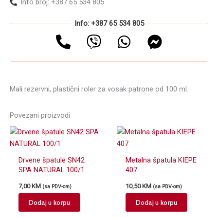
Info broj: +387 65 534 805
Info: +387 65 534 805
Mali rezervni, plastični roler za vosak patrone od 100 ml.
Povezani proizvodi
Drvene špatule SN42
Metalna špatula KIEPE
SPA NATURAL 100/1
407
7,00
KM
10,50
KM
(sa PDV-om)
(sa PDV-om)
Dodaj u korpu
Dodaj u korpu