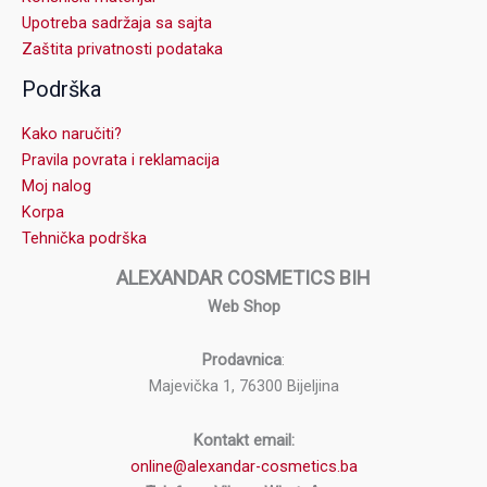
Upotreba sadržaja sa sajta
Zaštita privatnosti podataka
Podrška
Kako naručiti?
Pravila povrata i reklamacija
Moj nalog
Korpa
Tehnička podrška
ALEXANDAR COSMETICS BIH
Web Shop
Prodavnica
:
Majevička 1, 76300 Bijeljina
Kontakt email:
online@alexandar-cosmetics.ba