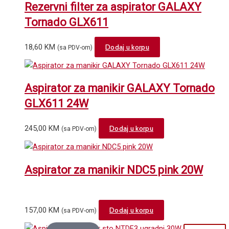
Rezervni filter za aspirator GALAXY
Tornado GLX611
18,60
KM
Dodaj u korpu
(sa PDV-om)
Aspirator za manikir GALAXY Tornado
GLX611 24W
245,00
KM
Dodaj u korpu
(sa PDV-om)
Aspirator za manikir NDC5 pink 20W
157,00
KM
Dodaj u korpu
(sa PDV-om)