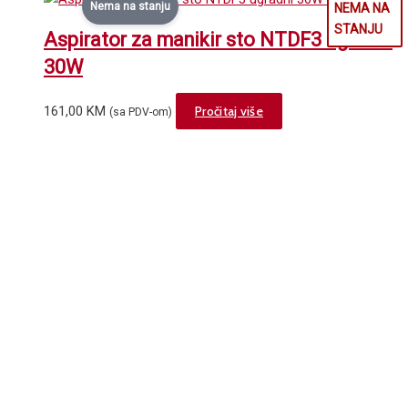
Nema na stanju
Aspirator za manikir sto NTDF3 ugradni
30W
161,00
KM
Pročitaj više
(sa PDV-om)