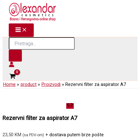
Skip
to
content
Products
search
Home
product
Proizvodi
Rezervni filter za aspirator A7
Rezervni filter za aspirator A7
23,50
KM
+ dostava putem brze pošte
(sa PDV-om)