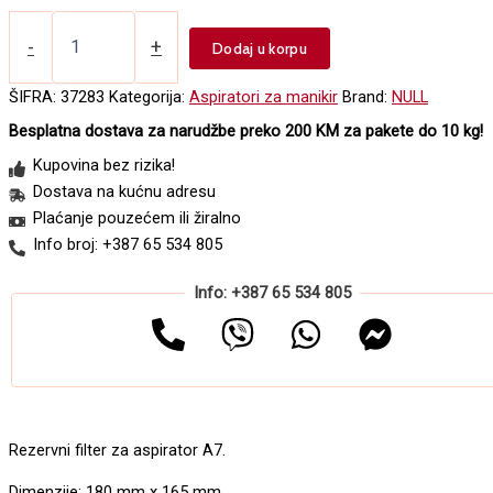
Rezervni
filter
-
+
Dodaj u korpu
za
aspirator
ŠIFRA:
37283
Kategorija:
Aspiratori za manikir
Brand:
NULL
A7
Besplatna dostava za narudžbe preko 200 KM za pakete do 10 kg!
količina
Kupovina bez rizika!
Dostava na kućnu adresu
Plaćanje pouzećem ili žiralno
Info broj: +387 65 534 805
Info: +387 65 534 805
Rezervni filter za aspirator A7.
Dimenzije: 180 mm x 165 mm.