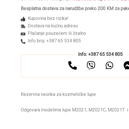
P-
Besplatna dostava za narudžbe preko 200 KM za pake
64
količina
Kupovina bez rizika!
Dostava na kućnu adresu
Plaćanje pouzećem ili žiralno
Info broj: +387 65 534 805
Info: +387 65 534 805
Rezervna neonka za kozmetičke lupe.
Odgovara modelima lupe M2021, M2021C, M2021T i