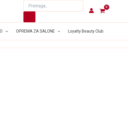
Products
search
LO
OPREMA ZA SALONE
Loyalty Beauty Club