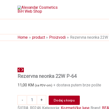
Skip
to
content
Home
product
Proizvodi
Rezervna neonka 22W
Rezervna neonka 22W P-64
11,00
KM
+ dostava putem brze pošte
(sa PDV-om)
Rezervna
-
+
Dodaj u korpu
neonka
22W
ŠIFRA:
R0246
Kategorija:
Kozmetičke lupe
Brand:
BEA