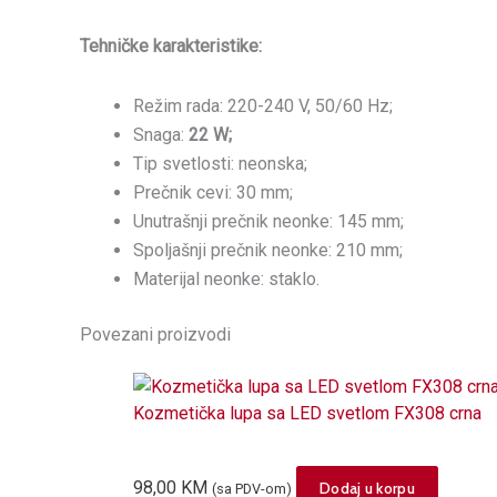
Tehničke karakteristike:
Režim rada: 220-240 V, 50/60 Hz;
Snaga:
22 W;
Tip svetlosti: neonska;
Prečnik cevi: 30 mm;
Unutrašnji prečnik neonke: 145 mm;
Spoljašnji prečnik neonke: 210 mm;
Materijal neonke: staklo.
Povezani proizvodi
Kozmetička lupa sa LED svetlom FX308 crna
98,00
KM
Dodaj u korpu
(sa PDV-om)