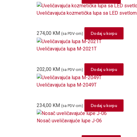
Uveličavajuća kozmetička lupa sa LED svetlo
274,00
KM
Dodaj u korpu
(sa PDV-om)
Uveličavajuća lupa M-2021T
202,00
KM
Dodaj u korpu
(sa PDV-om)
Uveličavajuća lupa M-2049T
234,00
KM
Dodaj u korpu
(sa PDV-om)
Nosač uveličavajuće lupe J-06