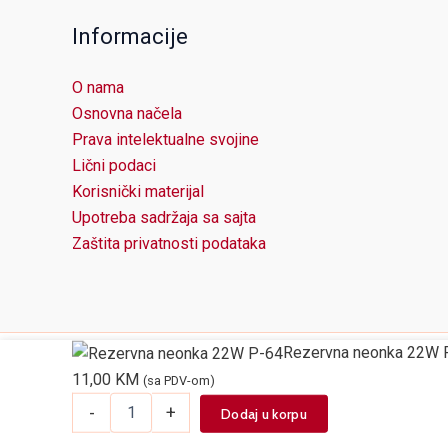
Informacije
O nama
Osnovna načela
Prava intelektualne svojine
Lični podaci
Korisnički materijal
Upotreba sadržaja sa sajta
Zaštita privatnosti podataka
Rezervna neonka 22W 
11,00
KM
(sa PDV-om)
Rezervna
-
+
Dodaj u korpu
neonka
22W