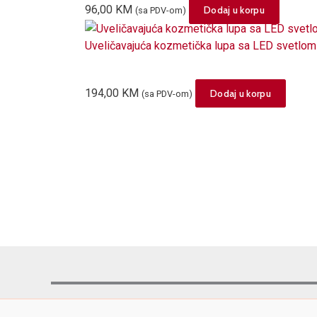
96,00
KM
Dodaj u korpu
(sa PDV-om)
Uveličavajuća kozmetička lupa sa LED svetl
194,00
KM
Dodaj u korpu
(sa PDV-om)