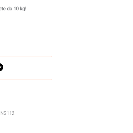
te do 10 kg!
 NS112.