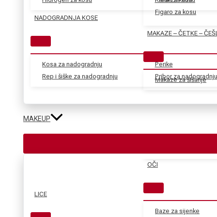
Figaro za kosu
NADOGRADNJA KOSE
MAKAZE – ČETKE – ČEŠ
Kosa za nadogradnju
Perike
Rep i šiške za nadogradnju
Pribor za nadogradnj
Makaze za šišanje
MAKEUP
OČI
LICE
Baze za sijenke