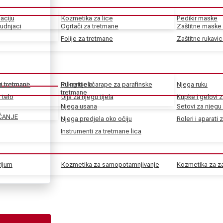
aciju
Kozmetika za lice
Pedikir maske
rudnjaci
Ogrtači za tretmane
Zaštitne maske 
Folije za tretmane
Zaštitne rukavi
ke tretmane
ni tretmani
Rukavice i čarape za parafinske
Piling tijela
Njega ruku
tretmane
 telo
Ulja za njegu tijela
Kupke i gelovi z
Njega usana
Setovi za njegu 
ČANJE
Njega predjela oko očiju
Roleri i aparati 
Instrumenti za tretmane lica
rijum
Kozmetika za samopotamnjivanje
Kozmetika za za