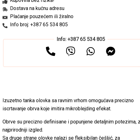
Kupovina bez rizika!
Dostava na kućnu adresu
Plaćanje pouzećem ili žiralno
Info broj: +387 65 534 805
Info: +387 65 534 805
Izuzetno tanka olovka sa ravnim vrhom omogućava precizno
iscrtavanje obrva koje imitira mikroblejding efekat.
Obrve su precizno definisane i popunjene detaljnim potezima, 
najprirodniji izgled.
Sa druge strane olovke nalazi se fleksibilan češljić, za