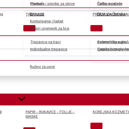
Maskare
Pomade i sijenke za obrve
Farbe za obrve
Četkice za oči
nu
Bronzeri
Fiksiranje šminke
TREPAVICE
PRIBOR ZA ŠMINKAN
Konturisanje i hajlajt
Gliteri i pigmenti za lice
Trepavice na traci
Svilene trepavice
Kozmetička ogled
Individualne trepavice
Ljepilo za trepavic
Zarezači za olovk
Ruževi za usne
I
PAPIR – RUKAVICE – FOLIJE –
KOREJSKA KOZMETI
MASKE