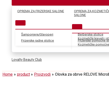
OPREMA ZA FRIZERSKE SALONE
OPREMA ZA KOZMETIČ
SALONE
Šamponjere/Glavoperi
Berberske stolice
Kozmetički kreveti i s
Frizerske radne stolice
Frizerske pomoćne st
Kozmetičke pomoćne 
Loyalty Beauty Club
Home
product
Proizvodi
Olovka za obrve RELOVE Micro