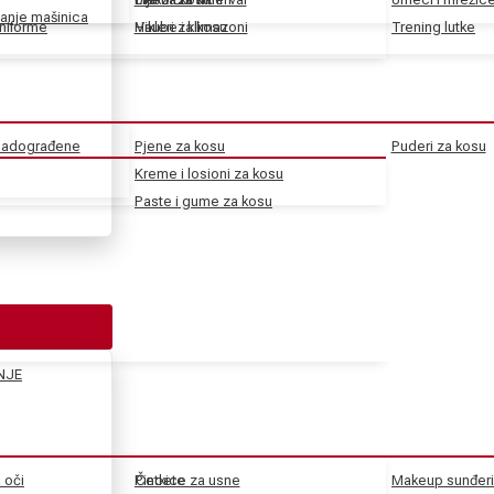
anje mašinica
uniforme
Haube i klimazoni
Vikleri za kosu
Trening lutke
 nadograđene
Pjene za kosu
Puderi za kosu
Kreme i losioni za kosu
Paste i gume za kosu
NJE
a oči
Pincete
Četkice za usne
Makeup sunđeri