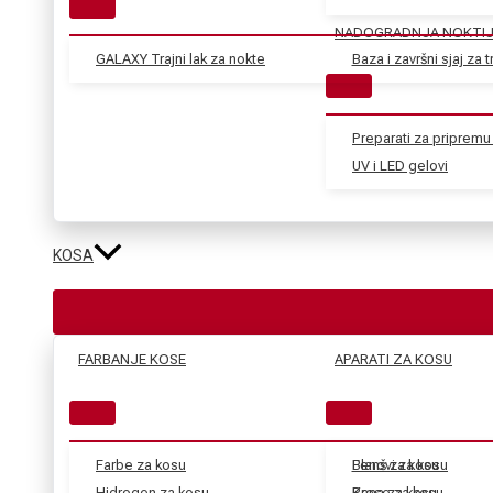
NADOGRADNJA NOKTI
GALAXY Trajni lak za nokte
Baza i završni sjaj za tr
Preparati za pripremu 
UV i LED gelovi
KOSA
FARBANJE KOSE
APARATI ZA KOSU
Farbe za kosu
Blanš za kosu
Fenovi za kosu
Hidrogen za kosu
Kana za kosu
Prese za kosu