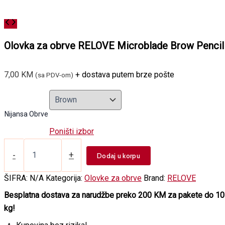
Olovka za obrve RELOVE Microblade Brow Pencil
7,00
KM
+ dostava putem brze pošte
(sa PDV-om)
Nijansa Obrve
Poništi izbor
Olovka
za
-
+
Dodaj u korpu
obrve
RELOVE
ŠIFRA:
N/A
Kategorija:
Olovke za obrve
Brand:
RELOVE
Microblade
Brow
Besplatna dostava za narudžbe preko 200 KM za pakete do 10
Pencil
kg!
količina