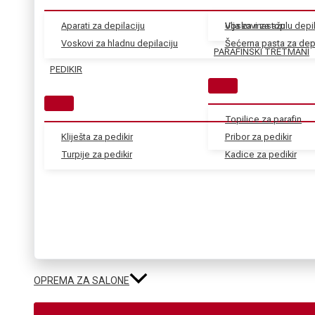
Aparati za depilaciju
Voskovi za toplu depil
Ulja za masažu
Voskovi za hladnu depilaciju
Šećerna pasta za depi
PARAFINSKI TRETMANI
PEDIKIR
Topilice za parafin
Kliješta za pedikir
Pribor za pedikir
Turpije za pedikir
Kadice za pedikir
OPREMA ZA SALONE