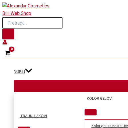
Skip
to
Products
content
search
NOKTI
KOLOR GELOVI
TRAJNI LAKOVI
Kolor gel za nokte UV