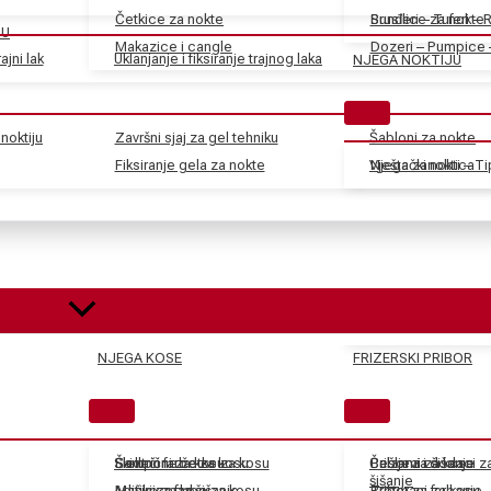
Četkice za nokte
Sunđeri – Tuferi – 
Brusilice za nokte
JU
Makazice i cangle
Dozeri – Pumpice 
ajni lak
Uklanjanje i fiksiranje trajnog laka
NJEGA NOKTIJU
noktiju
Završni sjaj za gel tehniku
Šabloni za nokte
Fiksiranje gela za nokte
Vještački nokti – T
Njega zanoktica
NJEGA KOSE
FRIZERSKI PRIBOR
Skidači farbe za kosu
Električne četke za kosu
Šamponi za kosu
Češljevi i dodaci 
Balzami za kosu
Pribor za šišanje
šišanje
Aditivi za farbe za kosu
Mašinice za šišanje
Maske za kosu
Tretmani za kosu
Pribor za farbanje