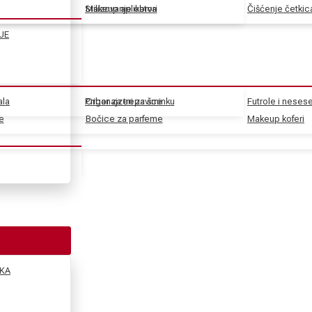
Stilizovanje obrva
Makeup aplikatori
Čišćenje četkic
JE
ala
Pribor za trepavice
Organajzeri za šminku
Futrole i nesese
e
e
Bočice za parfeme
Makeup koferi
KA