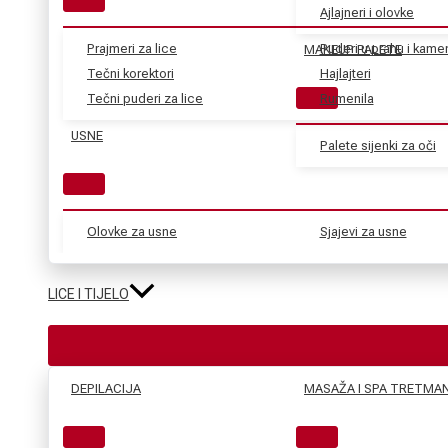
Ajlajneri i olovke
Prajmeri za lice
Puderi u prahu i kame
MAKEUP PALETE
Tečni korektori
Hajlajteri
Tečni puderi za lice
Rumenila
USNE
Palete sijenki za oči
Olovke za usne
Sjajevi za usne
LICE I TIJELO
DEPILACIJA
MASAŽA I SPA TRETMAN