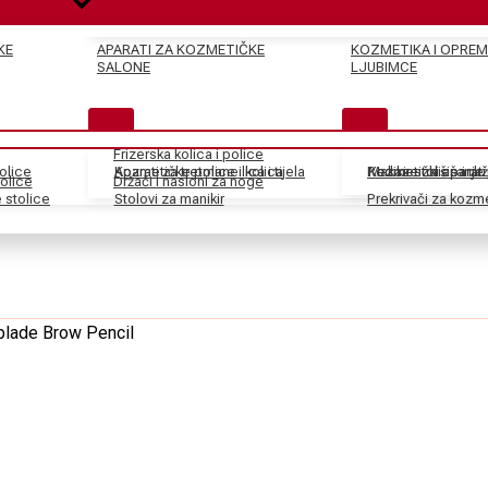
KE
APARATI ZA KOZMETIČKE
KOZMETIKA I OPREM
SALONE
LJUBIMCE
Frizerska kolica i police
tolice
Kozmetičke police i kolica
Aparati za tretmane lica i tijela
Pedikir stolice i dr
Kozmetički aparati
Makaze za šišanje
olice
Držači i nasloni za noge
stolice
Stolovi za manikir
Prekrivači za kozm
blade Brow Pencil