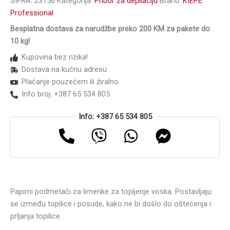
ŠIFRA:
23156
Kategorija:
Pribor za depilaciju
Brand:
KIEPE
KIEPE
Professional
50/1
Besplatna dostava za narudžbe preko 200 KM za pakete do
količina
10 kg!
Kupovina bez rizika!
Dostava na kućnu adresu
Plaćanje pouzećem ili žiralno
Info broj: +387 65 534 805
Info: +387 65 534 805
Papirni podmetači za limenke za topljenje voska. Postavljaju
se između topilice i posude, kako ne bi došlo do oštećenja i
prljanja topilice.