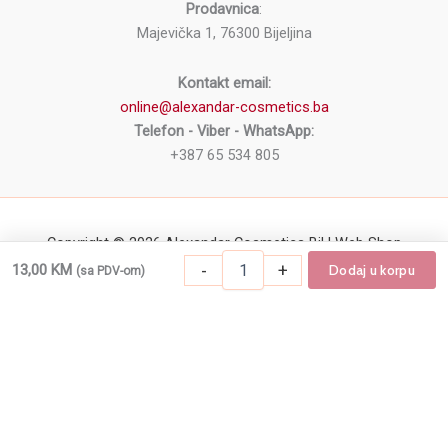
Prodavnica
:
Majevička 1, 76300 Bijeljina
Kontakt email:
online@alexandar-cosmetics.ba
Telefon - Viber - WhatsApp:
+387 65 534 805
Copyright © 2026 Alexandar Cosmetics BiH Web Shop
Podmetači
-
+
13,00
KM
Dodaj u korpu
(sa PDV-om)
-
+
Dodaj u korpu
Podmetači za limenke KIEPE 50/1 količina
za
limenke
KIEPE
50/1
količina