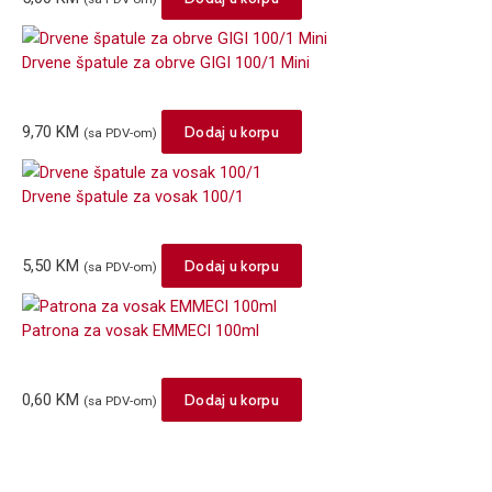
Drvene špatule za obrve GIGI 100/1 Mini
9,70
KM
Dodaj u korpu
(sa PDV-om)
Drvene špatule za vosak 100/1
5,50
KM
Dodaj u korpu
(sa PDV-om)
Patrona za vosak EMMECI 100ml
0,60
KM
Dodaj u korpu
(sa PDV-om)