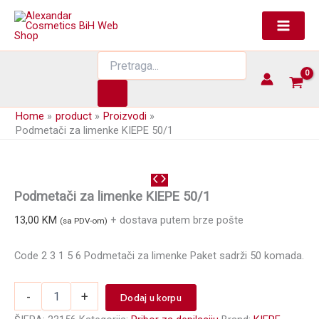
Skip
to
content
Products
search
Home
product
Proizvodi
Podmetači za limenke KIEPE 50/1
Podmetači za limenke KIEPE 50/1
13,00
KM
+ dostava putem brze pošte
(sa PDV-om)
Code 2 3 1 5 6 Podmetači za limenke Paket sadrži 50 komada.
Podmetači
-
+
Dodaj u korpu
za
limenke