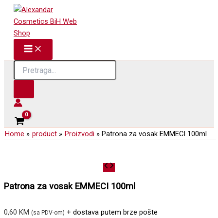
Skip
to
content
Products
search
Home
product
Proizvodi
Patrona za vosak EMMECI 100ml
Patrona za vosak EMMECI 100ml
0,60
KM
+ dostava putem brze pošte
(sa PDV-om)