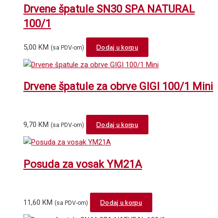
Drvene špatule SN30 SPA NATURAL
100/1
5,00
KM
Dodaj u korpu
(sa PDV-om)
Drvene špatule za obrve GIGI 100/1 Mini
9,70
KM
Dodaj u korpu
(sa PDV-om)
Posuda za vosak YM21A
11,60
KM
Dodaj u korpu
(sa PDV-om)