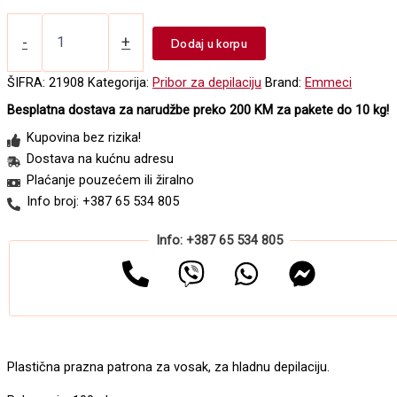
Patrona
za
-
+
Dodaj u korpu
vosak
EMMECI
ŠIFRA:
21908
Kategorija:
Pribor za depilaciju
Brand:
Emmeci
100ml
Besplatna dostava za narudžbe preko 200 KM za pakete do 10 kg!
količina
Kupovina bez rizika!
Dostava na kućnu adresu
Plaćanje pouzećem ili žiralno
Info broj: +387 65 534 805
Info: +387 65 534 805
Plastična prazna patrona za vosak, za hladnu depilaciju.