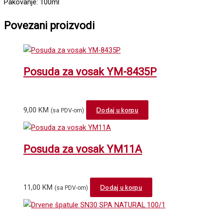
Pakovanje: 100ml
Povezani proizvodi
Posuda za vosak YM-8435P
9,00
KM
Dodaj u korpu
(sa PDV-om)
Posuda za vosak YM11A
11,00
KM
Dodaj u korpu
(sa PDV-om)