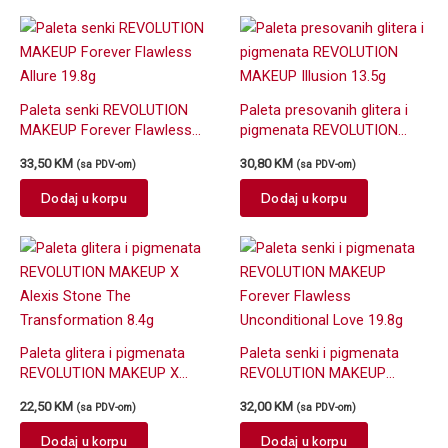
Paleta senki REVOLUTION
Paleta presovanih glitera i
MAKEUP Forever Flawless
pigmenata REVOLUTION
Allure 19.8g
MAKEUP Illusion 13.5g
33,50
KM
30,80
KM
(sa PDV-om)
(sa PDV-om)
Dodaj u korpu
Dodaj u korpu
Paleta glitera i pigmenata
Paleta senki i pigmenata
REVOLUTION MAKEUP X
REVOLUTION MAKEUP
Alexis Stone The
Forever Flawless
22,50
KM
32,00
KM
(sa PDV-om)
(sa PDV-om)
Transformation 8.4g
Unconditional Love 19.8g
Dodaj u korpu
Dodaj u korpu