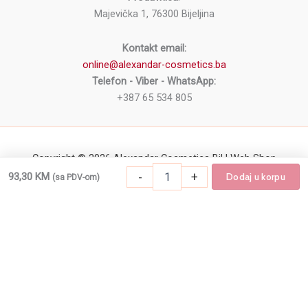
Majevička 1, 76300 Bijeljina
Kontakt email:
online@alexandar-cosmetics.ba
Telefon - Viber - WhatsApp:
+387 65 534 805
Copyright © 2026 Alexandar Cosmetics BiH Web Shop
-
+
93,30
KM
Dodaj u korpu
(sa PDV-om)
Paleta senki za oči NYX Professional Mak