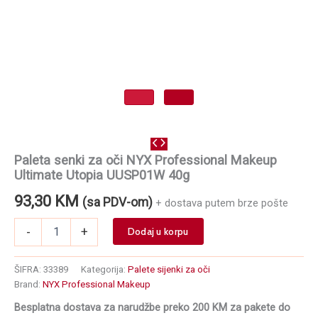
Paleta senki za oči NYX Professional Makeup
Ultimate Utopia UUSP01W 40g
93,30
KM
(sa PDV-om)
+ dostava putem brze pošte
Paleta
-
+
Dodaj u korpu
senki
za
oči
ŠIFRA:
33389
Kategorija:
Palete sijenki za oči
NYX
Brand:
NYX Professional Makeup
Professional
Besplatna dostava za narudžbe preko 200 KM za pakete do
Makeup