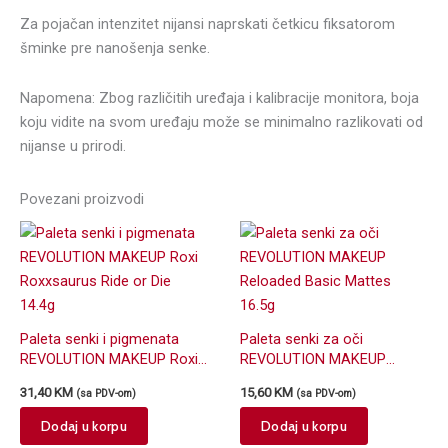
Za pojačan intenzitet nijansi naprskati četkicu fiksatorom
šminke pre nanošenja senke.
Napomena: Zbog različitih uređaja i kalibracije monitora, boja
koju vidite na svom uređaju može se minimalno razlikovati od
nijanse u prirodi.
Povezani proizvodi
Paleta senki i pigmenata
Paleta senki za oči
REVOLUTION MAKEUP Roxi
REVOLUTION MAKEUP
Roxxsaurus Ride or Die
Reloaded Basic Mattes
31,40
KM
15,60
KM
(sa PDV-om)
(sa PDV-om)
14.4g
16.5g
Dodaj u korpu
Dodaj u korpu