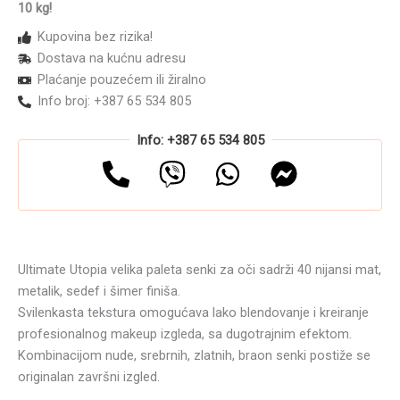
Ultimate
10 kg!
Utopia
Kupovina bez rizika!
UUSP01W
Dostava na kućnu adresu
40g
Plaćanje pouzećem ili žiralno
količina
Info broj: +387 65 534 805
Info: +387 65 534 805
Ultimate Utopia velika paleta senki za oči sadrži 40 nijansi mat,
metalik, sedef i šimer finiša.
Svilenkasta tekstura omogućava lako blendovanje i kreiranje
profesionalnog makeup izgleda, sa dugotrajnim efektom.
Kombinacijom nude, srebrnih, zlatnih, braon senki postiže se
originalan završni izgled.