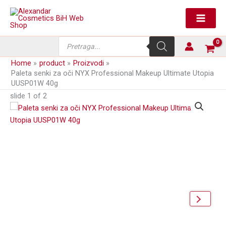
Skip
oči
to
NYX
content
Professional
Makeup
Products
Ultimate
search
Utopia
Home
product
Proizvodi
UUSP01W
Paleta senki za oči NYX Professional Makeup Ultimate Utopia
40g
UUSP01W 40g
količina
slide
1
of 2
next