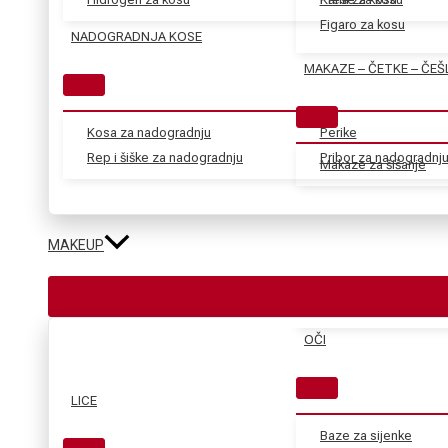
Figaro za kosu
NADOGRADNJA KOSE
MAKAZE – ČETKE – ČEŠ
Kosa za nadogradnju
Perike
Rep i šiške za nadogradnju
Pribor za nadogradnj
Makaze za šišanje
MAKEUP
OČI
LICE
Baze za sijenke