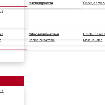
Stilizovanje obrva
Makeup aplikatori
Čišćenje četkic
JE
ala
Pribor za trepavice
Organajzeri za šminku
Futrole i nesese
e
e
Bočice za parfeme
Makeup koferi
KA