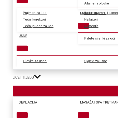
Ajlajneri i olovke
Prajmeri za lice
Puderi u prahu i kame
MAKEUP PALETE
Tečni korektori
Hajlajteri
Tečni puderi za lice
Rumenila
USNE
Palete sijenki za oči
Olovke za usne
Sjajevi za usne
LICE I TIJELO
DEPILACIJA
MASAŽA I SPA TRETMAN