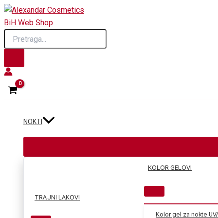
Skip
to
Products
content
search
NOKTI
KOLOR GELOVI
TRAJNI LAKOVI
Kolor gel za nokte UV