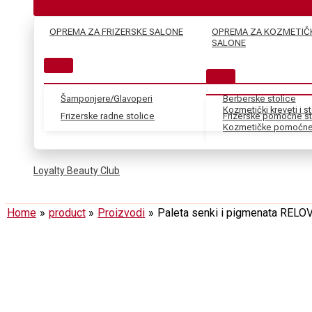
OPREMA ZA FRIZERSKE SALONE
OPREMA ZA KOZMETIČ
SALONE
Šamponjere/Glavoperi
Berberske stolice
Kozmetički kreveti i s
Frizerske radne stolice
Frizerske pomoćne st
Kozmetičke pomoćne 
Loyalty Beauty Club
Home
product
Proizvodi
Paleta senki i pigmenata RELO