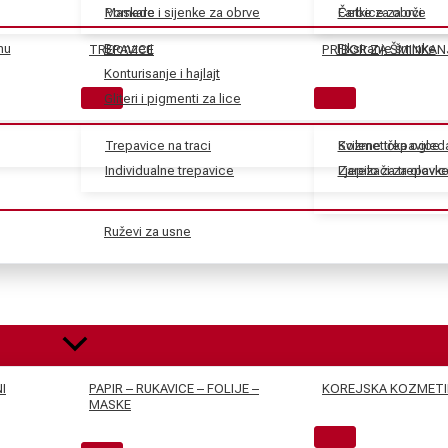
Maskare
Pomade i sijenke za obrve
Farbe za obrve
Četkice za oči
nu
Bronzeri
Fiksiranje šminke
TREPAVICE
PRIBOR ZA ŠMINKAN
Konturisanje i hajlajt
Gliteri i pigmenti za lice
Trepavice na traci
Svilene trepavice
Kozmetička ogled
Individualne trepavice
Ljepilo za trepavic
Zarezači za olovk
Ruževi za usne
I
PAPIR – RUKAVICE – FOLIJE –
KOREJSKA KOZMETI
MASKE