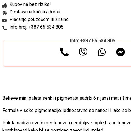
Kupovina bez rizika!
Dostava na kućnu adresu
Plaćanje pouzećem ili žiralno
Info broj: +387 65 534 805
Info: +387 65 534 805
Believe mini paleta senki i pigmenata sadrži 6 nijansi mat i šimer
Formula visoke pigmentacije, jednostavno se nanosi i lako se b
Paleta sadrži roze šimer tonove i neodoljive tople braon tonov
kombinovati kako bi se postigao zavodljivi izgled.