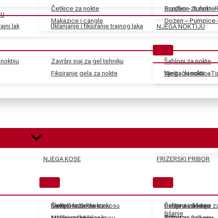
Četkice za nokte
Sunđeri – Tuferi – 
Brusilice za nokte
JU
Makazice i cangle
Dozeri – Pumpice 
ajni lak
Uklanjanje i fiksiranje trajnog laka
NJEGA NOKTIJU
noktiju
Završni sjaj za gel tehniku
Šabloni za nokte
Fiksiranje gela za nokte
Vještački nokti – T
Njega zanoktica
NJEGA KOSE
FRIZERSKI PRIBOR
Skidači farbe za kosu
Električne četke za kosu
Šamponi za kosu
Češljevi i dodaci 
Balzami za kosu
Pribor za šišanje
šišanje
Aditivi za farbe za kosu
Mašinice za šišanje
Maske za kosu
Tretmani za kosu
Pribor za farbanje