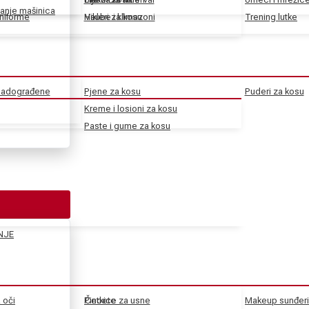
anje mašinica
uniforme
Haube i klimazoni
Vikleri za kosu
Trening lutke
 nadograđene
Pjene za kosu
Puderi za kosu
Kreme i losioni za kosu
Paste i gume za kosu
NJE
a oči
Pincete
Četkice za usne
Makeup sunđeri