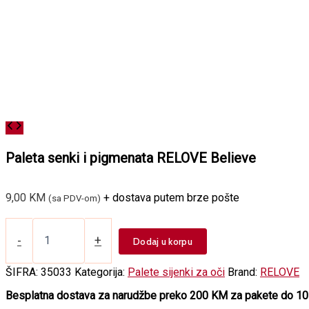
Paleta senki i pigmenata RELOVE Believe
9,00
KM
+ dostava putem brze pošte
(sa PDV-om)
Paleta
senki
-
+
Dodaj u korpu
i
pigmenata
ŠIFRA:
35033
Kategorija:
Palete sijenki za oči
Brand:
RELOVE
RELOVE
Believe
Besplatna dostava za narudžbe preko 200 KM za pakete do 10
količina