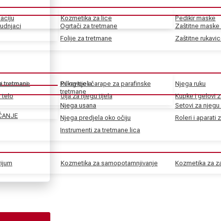
aciju
Kozmetika za lice
Pedikir maske
rudnjaci
Ogrtači za tretmane
Zaštitne maske 
Folije za tretmane
Zaštitne rukavi
ke tretmane
ni tretmani
Rukavice i čarape za parafinske
Piling tijela
Njega ruku
tretmane
 telo
Ulja za njegu tijela
Kupke i gelovi z
Njega usana
Setovi za njegu 
ČANJE
Njega predjela oko očiju
Roleri i aparati 
Instrumenti za tretmane lica
rijum
Kozmetika za samopotamnjivanje
Kozmetika za za