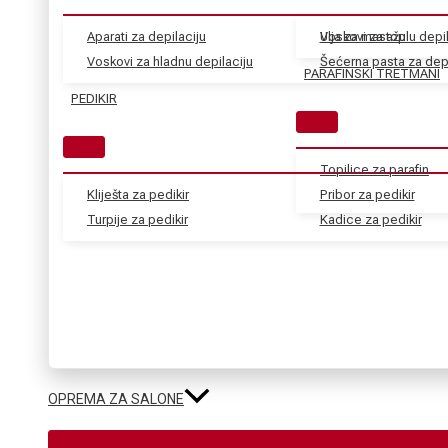
Aparati za depilaciju
Voskovi za toplu depil
Ulja za masažu
Voskovi za hladnu depilaciju
Šećerna pasta za depi
PARAFINSKI TRETMANI
PEDIKIR
Topilice za parafin
Kliješta za pedikir
Pribor za pedikir
Turpije za pedikir
Kadice za pedikir
OPREMA ZA SALONE