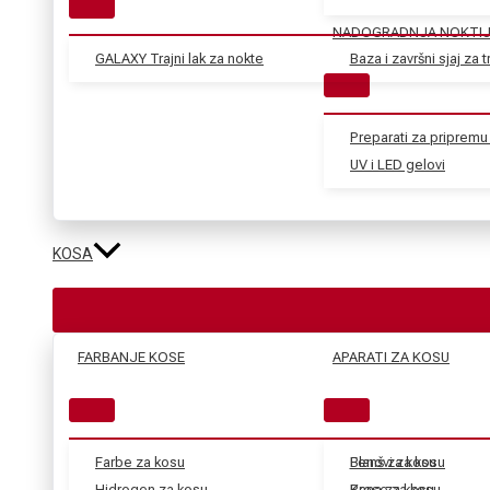
NADOGRADNJA NOKTI
GALAXY Trajni lak za nokte
Baza i završni sjaj za tr
Preparati za pripremu 
UV i LED gelovi
KOSA
FARBANJE KOSE
APARATI ZA KOSU
Farbe za kosu
Blanš za kosu
Fenovi za kosu
Hidrogen za kosu
Kana za kosu
Prese za kosu