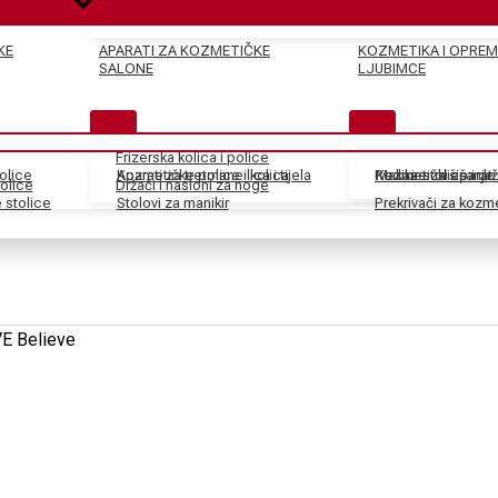
KE
APARATI ZA KOZMETIČKE
KOZMETIKA I OPREM
SALONE
LJUBIMCE
Frizerska kolica i police
tolice
Kozmetičke police i kolica
Aparati za tretmane lica i tijela
Pedikir stolice i dr
Kozmetički aparati
Makaze za šišanje
olice
Držači i nasloni za noge
stolice
Stolovi za manikir
Prekrivači za kozm
VE Believe