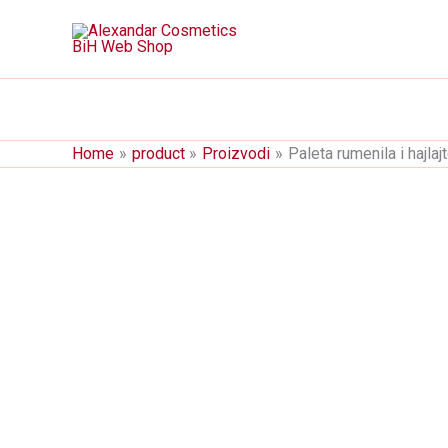
Skip
Nema na stanju
to
content
Home
product
Proizvodi
Paleta rumenila i haj