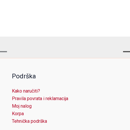
Podrška
Kako naručiti?
Pravila povrata i reklamacija
Moj nalog
Korpa
Tehnička podrška