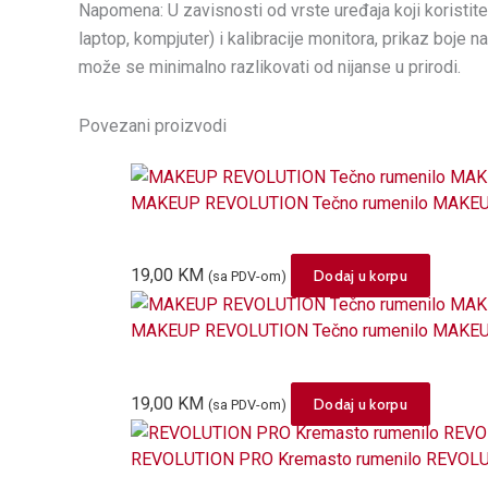
Napomena: U zavisnosti od vrste uređaja koji koristite 
laptop, kompjuter) i kalibracije monitora, prikaz boje 
može se minimalno razlikovati od nijanse u prirodi.
Povezani proizvodi
MAKEUP REVOLUTION Tečno rumenilo MAKEU
19,00
KM
Dodaj u korpu
(sa PDV-om)
MAKEUP REVOLUTION Tečno rumenilo MAKEUP
19,00
KM
Dodaj u korpu
(sa PDV-om)
REVOLUTION PRO Kremasto rumenilo REVOLUT