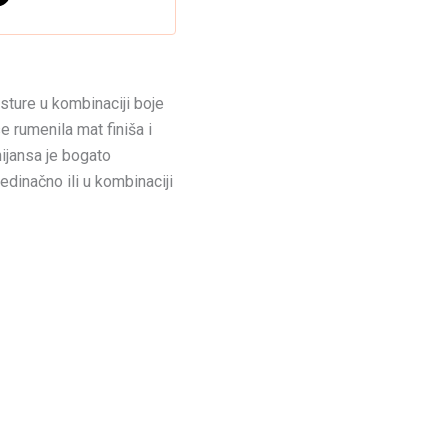
ksture u kombinaciji boje
 rumenila mat finiša i
nijansa je bogato
edinačno ili u kombinaciji