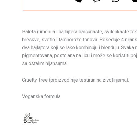
Paleta rumenila i hajlajtera baršunaste, svilenkaste te
breskve, svetlo i tamnoroze tonova. Poseduje 4 nijanse
dva hajlajtera koji se lako kombinuju i blenduju. Svaka 
pigmentovana, postojana na licu i može se koristiti poj
sa ostalim nijansama.
Cruelty-free (proizvod nije testiran na životinjama).
Veganska formula.