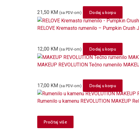
21,50
KM
Dodaj u korpu
(sa PDV-om)
RELOVE Kremasto rumenilo – Pumpkin Crush 
12,00
KM
Dodaj u korpu
(sa PDV-om)
MAKEUP REVOLUTION Tečno rumenilo MAKEUP
17,00
KM
Dodaj u korpu
(sa PDV-om)
Rumenilo u kamenu REVOLUTION MAKEUP Reloa
Pročitaj više