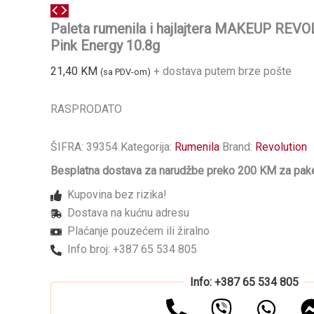
Paleta rumenila i hajlajtera MAKEUP REVO
Pink Energy 10.8g
21,40
KM
+ dostava putem brze pošte
(sa PDV-om)
RASPRODATO
ŠIFRA:
39354
Kategorija:
Rumenila
Brand:
Revolution
Besplatna dostava za narudžbe preko 200 KM za pake
Kupovina bez rizika!
Dostava na kućnu adresu
Plaćanje pouzećem ili žiralno
Info broj: +387 65 534 805
Info: +387 65 534 805