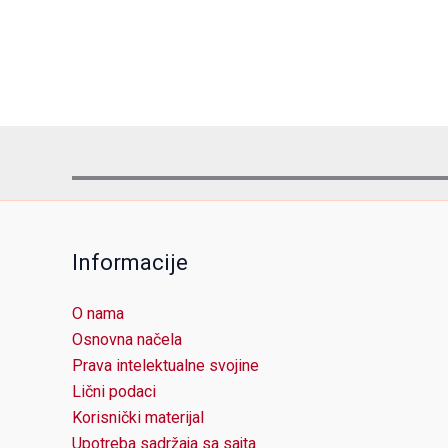
Informacije
O nama
Osnovna načela
Prava intelektualne svojine
Lični podaci
Korisnički materijal
Upotreba sadržaja sa sajta