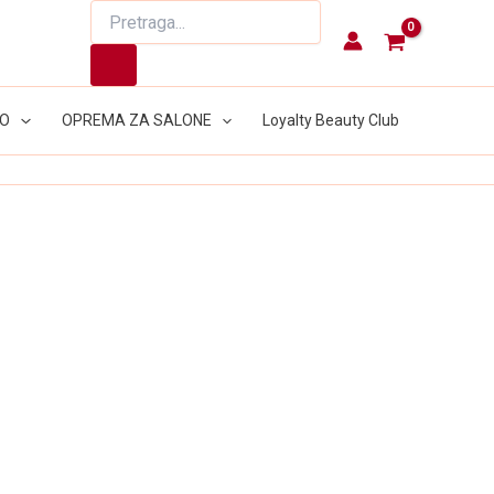
Products
search
LO
OPREMA ZA SALONE
Loyalty Beauty Club