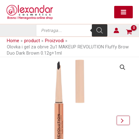
Skip
za
to
obrve
content
2u1
MAKEUP
Products
REVOLUTION
search
Fluffy
Home
product
Proizvodi
Brow
Olovka i gel za obrve 2u1 MAKEUP REVOLUTION Fluffy Brow
Duo
Duo Dark Brown 0.12g+1ml
Dark
Brown
0.12g+1ml
količina
next