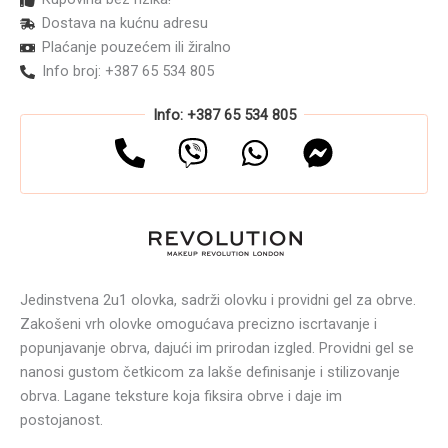
Fluffy
Dostava na kućnu adresu
Brow
Plaćanje pouzećem ili žiralno
Duo
Dark
Info broj: +387 65 534 805
Brown
0.12g+1ml
Info: +387 65 534 805
količina
Jedinstvena 2u1 olovka, sadrži olovku i providni gel za obrve.
Zakošeni vrh olovke omogućava precizno iscrtavanje i
popunjavanje obrva, dajući im prirodan izgled. Providni gel se
nanosi gustom četkicom za lakše definisanje i stilizovanje
obrva. Lagane teksture koja fiksira obrve i daje im
postojanost.