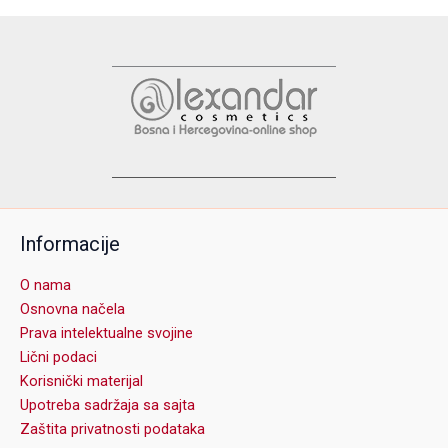
options
may
be
chosen
on
the
product
page
Informacije
O nama
Osnovna načela
Prava intelektualne svojine
Lični podaci
Korisnički materijal
Upotreba sadržaja sa sajta
Zaštita privatnosti podataka