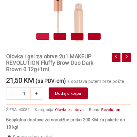
Olovka i gel za obrve 2u1 MAKEUP
REVOLUTION Fluffy Brow Duo Dark
Brown 0.12g+1ml
21,50
KM
(sa PDV-om)
+ dostava putem brze pošte
Olovka
-
+
Dodaj u korpu
i
gel
za
ŠIFRA:
40084
Kategorija:
Olovke za obrve
Brand:
Revolution
obrve
Besplatna dostava za narudžbe preko 200 KM za pakete do
2u1
10 kg!
MAKEUP
REVOLUTION
Kupovina bez rizika!