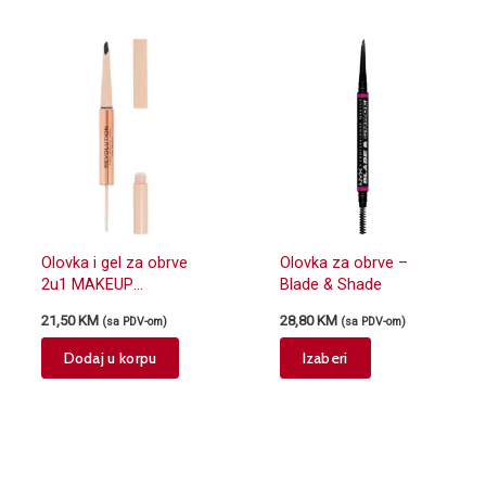
has
has
multiple
multiple
variants.
variants.
The
The
options
options
may
may
be
be
chosen
chosen
on
on
the
the
Olovka i gel za obrve
Olovka za obrve –
product
product
2u1 MAKEUP
Blade & Shade
page
page
REVOLUTION Fluffy
21,50
KM
28,80
KM
(sa PDV-om)
(sa PDV-om)
Brow Duo Ash Brown
This
0.12g+1ml
Dodaj u korpu
Izaberi
product
has
multiple
variants.
The