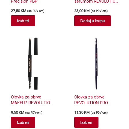
Precision PBP
serumom REVOLUTION
PRO Day & Night Brow
27,50
KM
23,00
KM
(sa PDV-om)
(sa PDV-om)
Ash Brown
This
Izaberi
Dodaj u korpu
product
has
multiple
variants.
The
options
may
be
chosen
on
the
Olovka za obrve
Olovka za obrve
product
MAKEUP REVOLUTION
REVOLUTION PRO
page
Duo Brow Definer 0.25g
Microblading Eyebrow
9,50
KM
11,30
KM
(sa PDV-om)
(sa PDV-om)
Pencil 0.04g
This
This
Izaberi
Izaberi
product
product