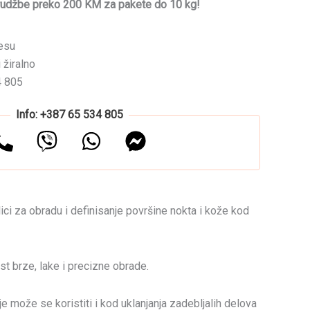
rudžbe preko 200 KM za pakete do 10 kg!
esu
 žiralno
4 805
Info: +387 65 534 805
lici za obradu i definisanje površine nokta i kože kod
t brze, lake i precizne obrade.
e može se koristiti i kod uklanjanja zadebljalih delova