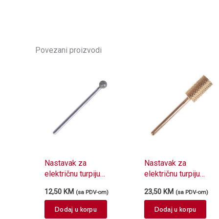
Povezani proizvodi
Nastavak za
Nastavak za
električnu turpiju
električnu turpiju
dijamantski D040D
karbidni SJ-01
12,50
KM
23,50
KM
(sa PDV-om)
(sa PDV-om)
kuglica
srednje grub
Dodaj u korpu
Dodaj u korpu