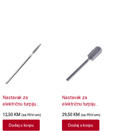
Nastavak za
Nastavak za
električnu turpiju
električnu turpiju
dijamantski
karbidni SJ-01RS
12,50
KM
29,50
KM
(sa PDV-om)
(sa PDV-om)
H018105D plamen
fini
Dodaj u korpu
Dodaj u korpu