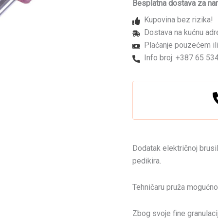
07P
Besplatna dostava za na
kamen
Kupovina bez rizika!
količina
Dostava na kućnu adr
Plaćanje pouzećem ili
Info broj: +387 65 53
Dodatak električnoj brusi
pedikira.
Tehničaru pruža mogućnos
Zbog svoje fine granulacij