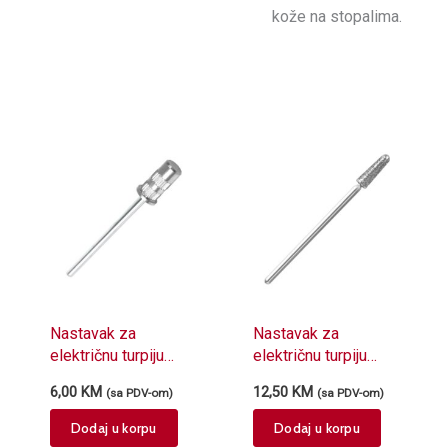
kože na stopalima.
Nastavak za
Nastavak za
električnu turpiju
električnu turpiju
metalni nosač
dijamantski
6,00
KM
12,50
KM
(sa PDV-om)
(sa PDV-om)
prsten turpije SJ-20
L033100D
Dodaj u korpu
Dodaj u korpu