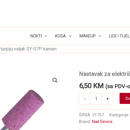
NOKTI
KOSA
MAKEUP
LICE I TIJE
 turpiju valjak SY-07P kamen
Nastavak za elektri
6,50
KM
(sa PDV-
Nastavak
-
+
Do
za
električnu
turpiju
ŠIFRA:
31757
Kategorije
valjak
Brand:
Nail Device
SY-