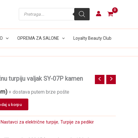
turpiju
valjak
Products
SY-
search
07P
kamen
količina
LO
OPREMA ZA SALONE
Loyalty Beauty Club
čnu turpiju valjak SY-07P kamen
om)
+ dostava putem brze pošte
daj u korpu
:
Nastavci za električne turpije
,
Turpije za pedikir