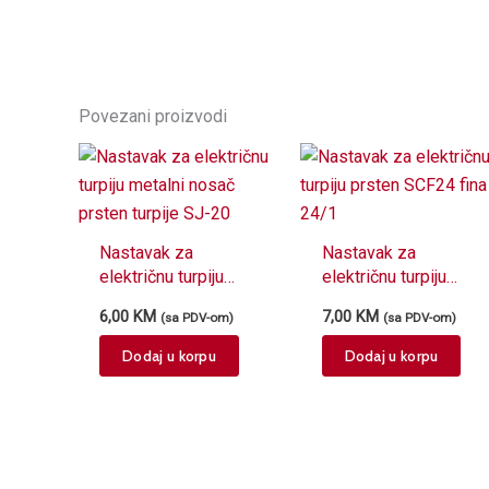
Povezani proizvodi
Nastavak za
Nastavak za
električnu turpiju
električnu turpiju
metalni nosač
prsten SCF24 fina
6,00
KM
7,00
KM
(sa PDV-om)
(sa PDV-om)
prsten turpije SJ-20
24/1
Dodaj u korpu
Dodaj u korpu