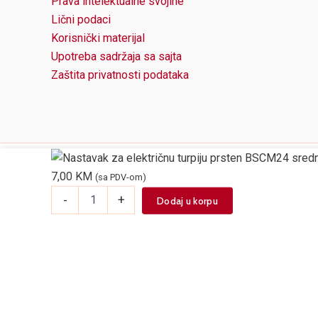
Prava intelektualne svojine
Lični podaci
Korisnički materijal
Upotreba sadržaja sa sajta
Zaštita privatnosti podataka
7,00
KM
(sa PDV-om)
Nastavak
-
+
Dodaj u korpu
za
električnu
turpiju
prsten
BSCM24
srednje
grub
24/1