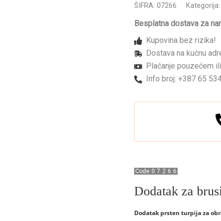
turpiju
ŠIFRA:
07266
Kategorija
prsten
BSCM24
Besplatna dostava za na
srednje
Kupovina bez rizika!
grub
24/1
Dostava na kućnu adr
količina
Plaćanje pouzećem ili
Info broj: +387 65 53
Code
0
7
2
6
6
Dodatak za brus
Dodatak prsten turpija za obr