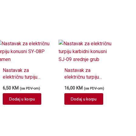
Nastavak za
Nastavak za
električnu turpiju
električnu turpiju
konusni SY-08P
karbidni konusni SJ-
6,50
KM
16,00
KM
(sa PDV-om)
(sa PDV-om)
kamen
09 srednje grub
Dodaj u korpu
Dodaj u korpu