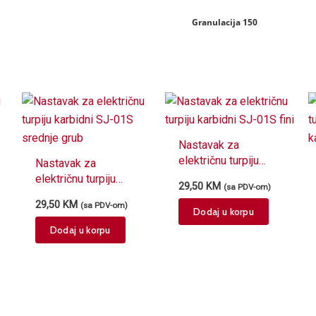
Granulacija 150
Nastavak za
električnu turpiju
Nastavak za
karbidni SJ-01S fini
električnu turpiju
29,50
KM
(sa PDV-om)
karbidni SJ-01S
29,50
KM
(sa PDV-om)
srednje grub
Dodaj u korpu
Dodaj u korpu