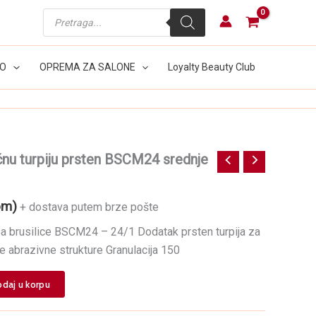
Products
search
LO
OPREMA ZA SALONE
Loyalty Beauty Club
čnu turpiju prsten BSCM24 srednje
om)
+ dostava putem brze pošte
a brusilice BSCM24 – 24/1 Dodatak prsten turpija za
te abrazivne strukture Granulacija 150
daj u korpu