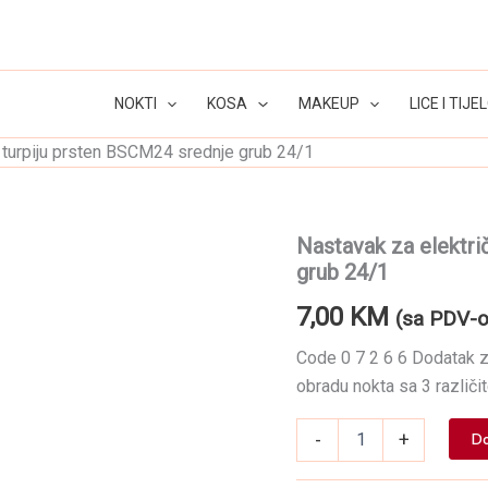
NOKTI
KOSA
MAKEUP
LICE I TIJE
 turpiju prsten BSCM24 srednje grub 24/1
Nastavak za elektri
grub 24/1
7,00
KM
(sa PDV-
Code 0 7 2 6 6 Dodatak z
obradu nokta sa 3 različi
Nastavak
-
+
Do
za
električnu