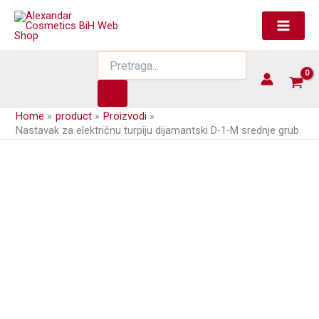
Skip
to
content
Products
search
Home
product
Proizvodi
Nastavak za električnu turpiju dijamantski D-1-M srednje grub