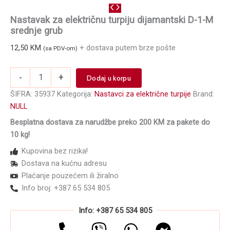
Nastavak za električnu turpiju dijamantski D-1-M
srednje grub
12,50
KM
+ dostava putem brze pošte
(sa PDV-om)
Nastavak
-
+
Dodaj u korpu
za
električnu
ŠIFRA:
35937
Kategorija:
Nastavci za električne turpije
Brand:
turpiju
NULL
dijamantski
Besplatna dostava za narudžbe preko 200 KM za pakete do
D-
1-
10 kg!
M
Kupovina bez rizika!
srednje
Dostava na kućnu adresu
grub
količina
Plaćanje pouzećem ili žiralno
Info broj: +387 65 534 805
Info: +387 65 534 805