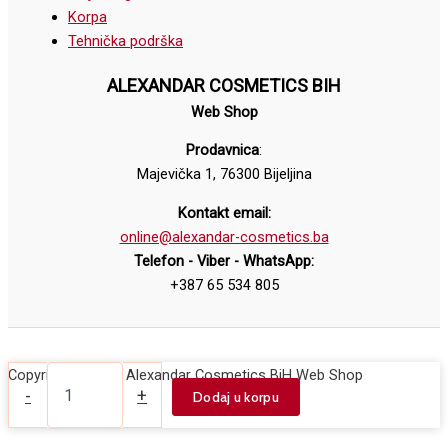
Korpa
Tehnička podrška
ALEXANDAR COSMETICS BIH
Web Shop
Prodavnica
:
Majevička 1, 76300 Bijeljina
Kontakt email:
online@alexandar-cosmetics.ba
Telefon - Viber - WhatsApp:
+387 65 534 805
Nastavak
Copyright © 2026 Alexandar Cosmetics BiH Web Shop
za
-
+
Dodaj u korpu
električnu
turpiju