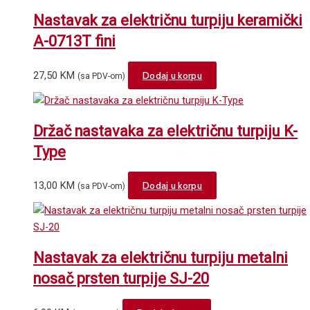
Nastavak za električnu turpiju keramički
A-0713T fini
27,50
KM
Dodaj u korpu
(sa PDV-om)
Držač nastavaka za električnu turpiju K-
Type
13,00
KM
Dodaj u korpu
(sa PDV-om)
Nastavak za električnu turpiju metalni
nosač prsten turpije SJ-20