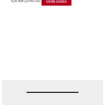
6,00
KM
Dodaj u korpu
(sa PDV-om)