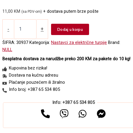
11,00
KM
+ dostava putem brze pošte
(sa PDV-om)
Nastavak
za
-
+
Dodaj u korpu
električnu
turpiju
ŠIFRA:
30937
Kategorija:
Nastavci za električne turpije
Brand:
dijamantski
NULL
BM-
0509D
Besplatna dostava za narudžbe preko 200 KM za pakete do 10 kg!
konusni
Kupovina bez rizika!
količina
Dostava na kućnu adresu
Plaćanje pouzećem ili žiralno
Info broj: +387 65 534 805
Info: +387 65 534 805