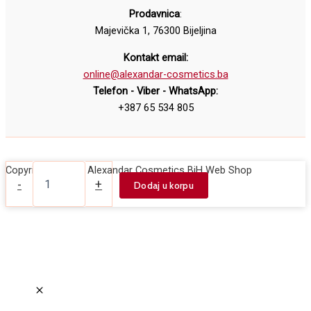
Prodavnica
:
Majevička 1, 76300 Bijeljina
Kontakt email:
online@alexandar-cosmetics.ba
Telefon - Viber - WhatsApp:
+387 65 534 805
Iluminator
Copyright © 2026 Alexandar Cosmetics BiH Web Shop
I
-
+
Dodaj u korpu
HEART
MAKEUP
Light
and
Glow
7g
količina