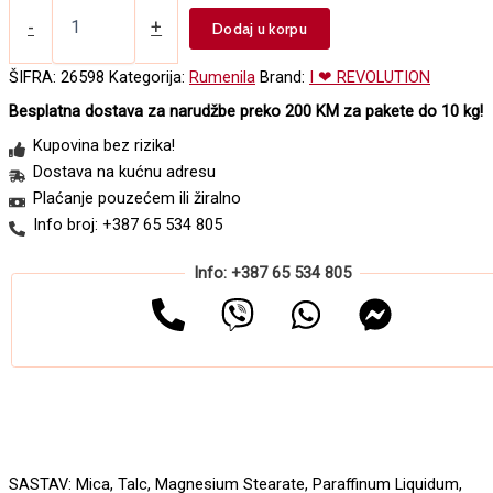
Iluminator
I
-
+
Dodaj u korpu
HEART
MAKEUP
ŠIFRA:
26598
Kategorija:
Rumenila
Brand:
I ❤ REVOLUTION
Light
Besplatna dostava za narudžbe preko 200 KM za pakete do 10 kg!
and
Glow
Kupovina bez rizika!
7g
Dostava na kućnu adresu
količina
Plaćanje pouzećem ili žiralno
Info broj: +387 65 534 805
Info: +387 65 534 805
SASTAV: Mica, Talc, Magnesium Stearate, Paraffinum Liquidum,