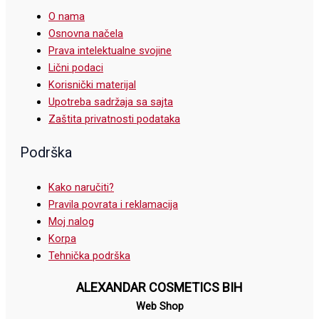
O nama
Osnovna načela
Prava intelektualne svojine
Lični podaci
Korisnički materijal
Upotreba sadržaja sa sajta
Zaštita privatnosti podataka
Podrška
Kako naručiti?
Pravila povrata i reklamacija
Moj nalog
Korpa
Tehnička podrška
ALEXANDAR COSMETICS BIH
Web Shop