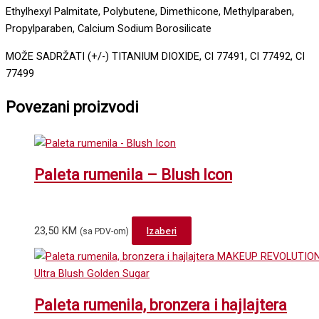
Ethylhexyl Palmitate, Polybutene, Dimethicone, Methylparaben,
Propylparaben, Calcium Sodium Borosilicate
MOŽE SADRŽATI (+/-) TITANIUM DIOXIDE, CI 77491, CI 77492, CI
77499
Povezani proizvodi
Paleta rumenila – Blush Icon
This
23,50
KM
Izaberi
(sa PDV-om)
product
has
multiple
variants.
Paleta rumenila, bronzera i hajlajtera
The