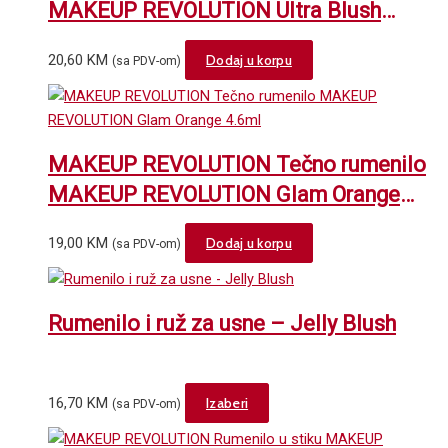
MAKEUP REVOLUTION Ultra Blush
options
Golden Sugar
may
20,60
KM
Dodaj u korpu
(sa PDV-om)
be
chosen
on
the
MAKEUP REVOLUTION Tečno rumenilo
product
page
MAKEUP REVOLUTION Glam Orange
4.6ml
19,00
KM
Dodaj u korpu
(sa PDV-om)
Rumenilo i ruž za usne – Jelly Blush
This
16,70
KM
Izaberi
(sa PDV-om)
product