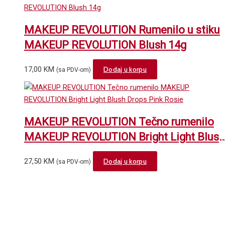
has
multiple
variants.
MAKEUP REVOLUTION Rumenilo u stiku
The
MAKEUP REVOLUTION Blush 14g
options
may
17,00
KM
Dodaj u korpu
(sa PDV-om)
be
chosen
on
the
MAKEUP REVOLUTION Tečno rumenilo
product
page
MAKEUP REVOLUTION Bright Light Blush
Drops Pink Rosie
27,50
KM
Dodaj u korpu
(sa PDV-om)