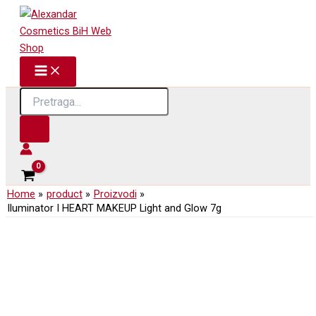
Skip
to
content
Products
search
Home
product
Proizvodi
Iluminator I HEART MAKEUP Light and Glow 7g