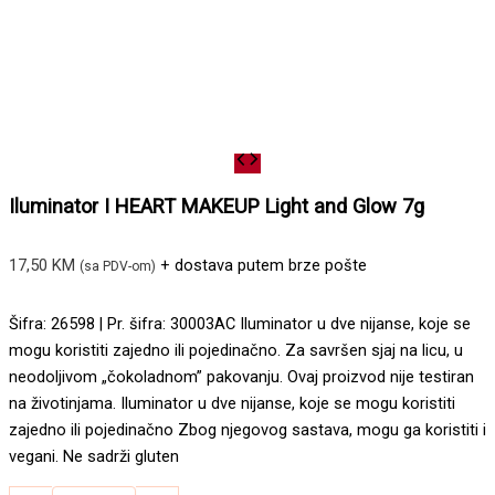
Iluminator I HEART MAKEUP Light and Glow 7g
17,50
KM
+ dostava putem brze pošte
(sa PDV-om)
Šifra: 26598 | Pr. šifra: 30003AC Iluminator u dve nijanse, koje se
mogu koristiti zajedno ili pojedinačno. Za savršen sjaj na licu, u
neodoljivom „čokoladnom” pakovanju. Ovaj proizvod nije testiran
na životinjama. Iluminator u dve nijanse, koje se mogu koristiti
zajedno ili pojedinačno Zbog njegovog sastava, mogu ga koristiti i
vegani. Ne sadrži gluten