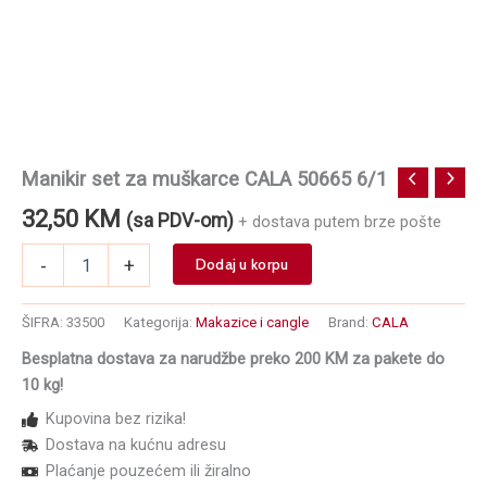
Manikir set za muškarce CALA 50665 6/1
32,50
KM
(sa PDV-om)
+ dostava putem brze pošte
Manikir
-
+
Dodaj u korpu
set
za
muškarce
ŠIFRA:
33500
Kategorija:
Makazice i cangle
Brand:
CALA
CALA
Besplatna dostava za narudžbe preko 200 KM za pakete do
50665
10 kg!
6/1
količina
Kupovina bez rizika!
Dostava na kućnu adresu
Plaćanje pouzećem ili žiralno