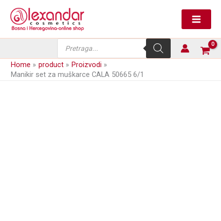
Skip
to
content
Products
search
Home
product
Proizvodi
Manikir set za muškarce CALA 50665 6/1
next