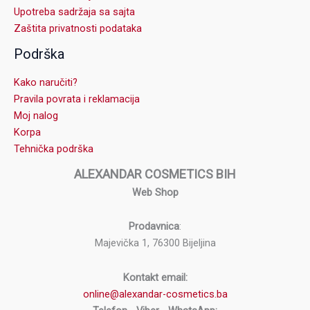
Upotreba sadržaja sa sajta
Zaštita privatnosti podataka
Podrška
Kako naručiti?
Pravila povrata i reklamacija
Moj nalog
Korpa
Tehnička podrška
ALEXANDAR COSMETICS BIH
Web Shop
Prodavnica
:
Majevička 1, 76300 Bijeljina
Kontakt email:
online@alexandar-cosmetics.ba