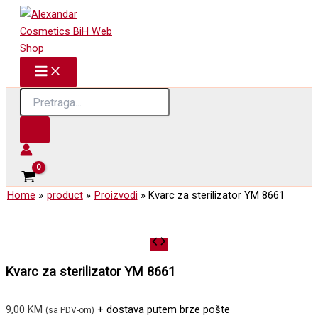
Skip
to
content
Products
search
Home
product
Proizvodi
Kvarc za sterilizator YM 8661
Kvarc za sterilizator YM 8661
9,00
KM
+ dostava putem brze pošte
(sa PDV-om)