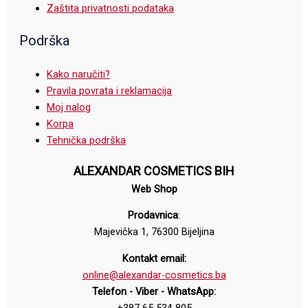
Zaštita privatnosti podataka
Podrška
Kako naručiti?
Pravila povrata i reklamacija
Moj nalog
Korpa
Tehnička podrška
ALEXANDAR COSMETICS BIH
Web Shop
Prodavnica
:
Majevička 1, 76300 Bijeljina
Kontakt email:
online@alexandar-cosmetics.ba
Telefon - Viber - WhatsApp: