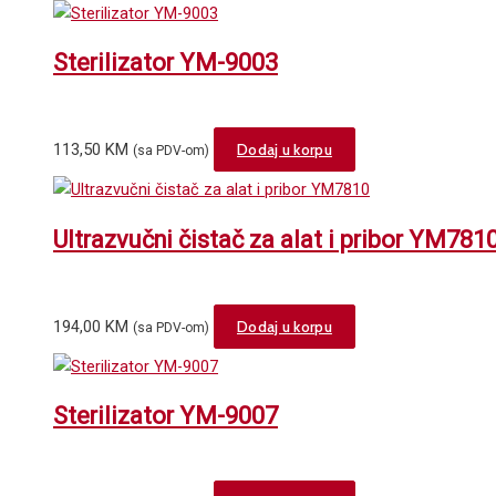
Sterilizator YM-9003
113,50
KM
Dodaj u korpu
(sa PDV-om)
Ultrazvučni čistač za alat i pribor YM781
194,00
KM
Dodaj u korpu
(sa PDV-om)
Sterilizator YM-9007