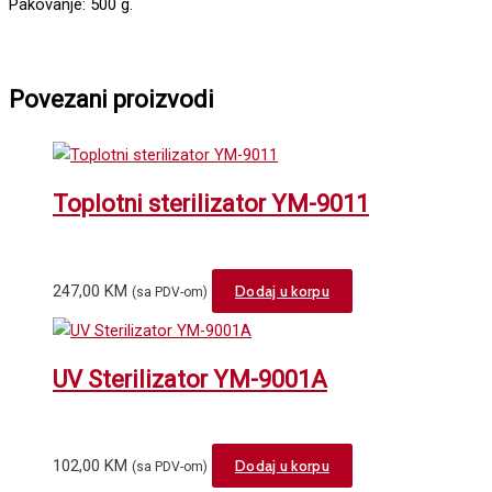
Pakovanje: 500 g.
Povezani proizvodi
Toplotni sterilizator YM-9011
247,00
KM
Dodaj u korpu
(sa PDV-om)
UV Sterilizator YM-9001A
102,00
KM
Dodaj u korpu
(sa PDV-om)