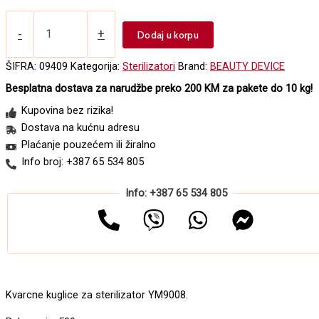
Kvarc
za
-
+
Dodaj u korpu
sterilizator
YM
ŠIFRA:
09409
Kategorija:
Sterilizatori
Brand:
BEAUTY DEVICE
8661
Besplatna dostava za narudžbe preko 200 KM za pakete do 10 kg!
količina
Kupovina bez rizika!
Dostava na kućnu adresu
Plaćanje pouzećem ili žiralno
Info broj: +387 65 534 805
Info: +387 65 534 805
Kvarcne kuglice za sterilizator YM9008.