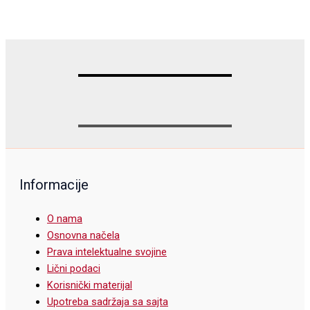
Informacije
O nama
Osnovna načela
Prava intelektualne svojine
Lični podaci
Korisnički materijal
Upotreba sadržaja sa sajta